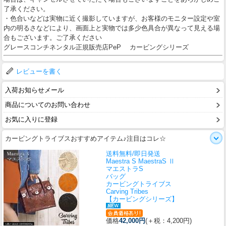
了承ください。
・色合いなどは実物に近く撮影していますが、お客様のモニター設定や室
内の明るさなどにより、画面上と実物では多少色具合が異なって見える場
合もございます。ご了承ください
グレースコンチネンタル正規販売店PeP カービングシリーズ
レビューを書く
入荷お知らせメール
商品についてのお問い合わせ
お気に入りに登録
カービングトライブスおすすめアイテム♪注目はコレ☆
送料無料/即日発送
Maestra S MaestraS Ⅱ
マエストラS
バッグ
カービングトライブス
Carving Tribes
【カービングシリーズ】
価格
42,000円
(＋税：4,200円)