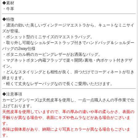
◆素材
・牛革
◆特徴
・濃淡の効いた美しいヴィンテージマエストラから、キュートなミニサイ
ズが登場。
・ポシェット型のミニサイズのマエストラバッグ。
・取り外し可能なショルダーストラップ付きでハンドバッグ＆ショルダー
バッグの2way仕様
・ボタニカル柄のカービングレザーがお洒落なバッグ。
・マグネットボタン内蔵フラップで楽々開閉♪裏地・内ポケット付きデザ
イン。
・どんなスタイリングとも相性が良く、持つだけでコーディネートが引き
締まります。
・軽くて丈夫なレザーバッグなので長くご愛用いただけます。
◆注意事項
カービングシリーズは天然皮革を使用し、一点一点職人さんの手作業で仕
上げております。
天然皮革を使用していますので、革の厚みの違いや革の柔らかさ、表面の
手触りが異なる場合や、表面にキズや色ムラなどがある場合がございま
す。
色味は個体差があり、納期により写真とカラーが異なる場合もございま
す。