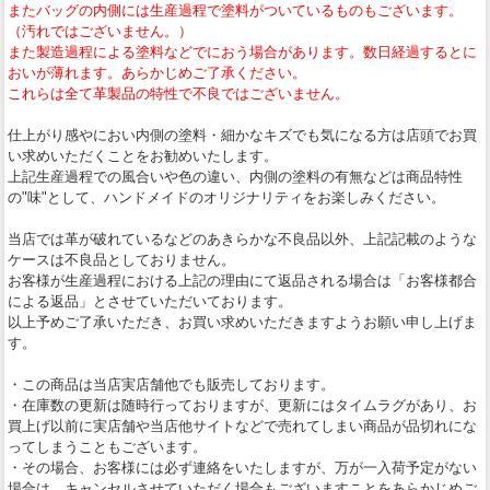
またバッグの内側には生産過程で塗料がついているものもございます。
（汚れではございません。）
また製造過程による塗料などでにおう場合があります。数日経過するとに
おいが薄れます。あらかじめご了承ください。
これらは全て革製品の特性で不良ではございません。
仕上がり感やにおい内側の塗料・細かなキズでも気になる方は店頭でお買
い求めいただくことをお勧めいたします。
上記生産過程での風合いや色の違い、内側の塗料の有無などは商品特性
の"味"として、ハンドメイドのオリジナリティをお楽しみください。
当店では革が破れているなどのあきらかな不良品以外、上記記載のような
ケースは不良品としておりません。
お客様が生産過程における上記の理由にて返品される場合は「お客様都合
による返品」とさせていただいております。
以上予めご了承いただき、お買い求めいただきますようお願い申し上げま
す。
・この商品は当店実店舗他でも販売しております。
・在庫数の更新は随時行っておりますが、更新にはタイムラグがあり、お
買上げ以前に実店舗や当店他サイトなどで売れてしまい商品が品切れにな
ってしまうこともございます。
・その場合、お客様には必ず連絡をいたしますが、万が一入荷予定がない
場合は、キャンセルさせていただく場合もございますことをあらかじめご