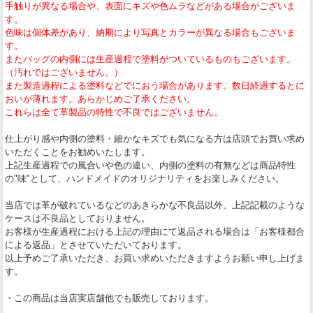
手触りが異なる場合や、表面にキズや色ムラなどがある場合がございま
す。
色味は個体差があり、納期により写真とカラーが異なる場合もございま
す。
またバッグの内側には生産過程で塗料がついているものもございます。
（汚れではございません。）
また製造過程による塗料などでにおう場合があります。数日経過するとに
おいが薄れます。あらかじめご了承ください。
これらは全て革製品の特性で不良ではございません。
仕上がり感や内側の塗料・細かなキズでも気になる方は店頭でお買い求め
いただくことをお勧めいたします。
上記生産過程での風合いや色の違い、内側の塗料の有無などは商品特性
の"味"として、ハンドメイドのオリジナリティをお楽しみください。
当店では革が破れているなどのあきらかな不良品以外、上記記載のような
ケースは不良品としておりません。
お客様が生産過程における上記の理由にて返品される場合は「お客様都合
による返品」とさせていただいております。
以上予めご了承いただき、お買い求めいただきますようお願い申し上げま
す。
・この商品は当店実店舗他でも販売しております。