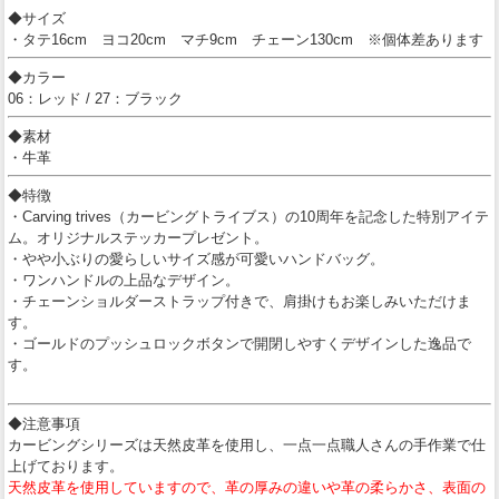
◆サイズ
・タテ16cm ヨコ20cm マチ9cm チェーン130cm ※個体差あります
◆カラー
06：レッド / 27：ブラック
◆素材
・牛革
◆特徴
・Carving trives（カービングトライブス）の10周年を記念した特別アイテ
ム。オリジナルステッカープレゼント。
・やや小ぶりの愛らしいサイズ感が可愛いハンドバッグ。
・ワンハンドルの上品なデザイン。
・チェーンショルダーストラップ付きで、肩掛けもお楽しみいただけま
す。
・ゴールドのプッシュロックボタンで開閉しやすくデザインした逸品で
す。
◆注意事項
カービングシリーズは天然皮革を使用し、一点一点職人さんの手作業で仕
上げております。
天然皮革を使用していますので、革の厚みの違いや革の柔らかさ、表面の