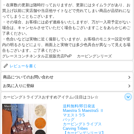
・在庫数の更新は随時行っておりますが、更新にはタイムラグがあり、お
買上げ以前に実店舗や当店他サイトなどで売れてしまい商品が品切れにな
ってしまうこともございます。
・その場合、お客様には必ず連絡をいたしますが、万が一入荷予定がない
場合は、キャンセルさせていただく場合もございますことをあらかじめご
了承ください。
・色合いなどは実物に近く撮影していますが、お客様のモニター設定や室
内の明るさなどにより、画面上と実物では多少色具合が異なって見える場
合もございます。ご了承ください
グレースコンチネンタル正規販売店PeP カービングシリーズ
レビューを書く
商品についてのお問い合わせ
お気に入りに登録
カービングトライブスおすすめアイテム♪注目はコレ☆
送料無料/即日発送
Maestra S MaestraS Ⅱ
マエストラS
バッグ
カービングトライブス
Carving Tribes
【カービングシリーズ】