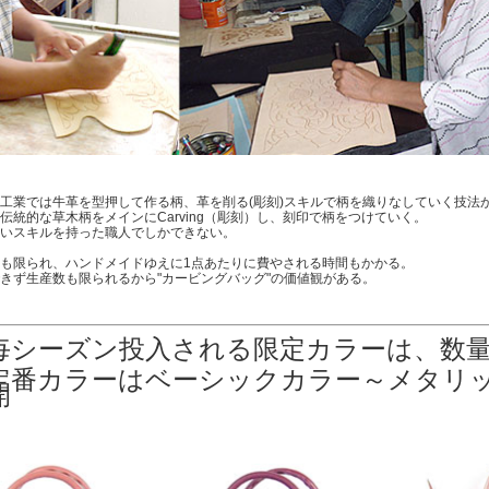
工業では牛革を型押して作る柄、革を削る(彫刻)スキルで柄を織りなしていく技法
伝統的な草木柄をメインにCarving（彫刻）し、刻印で柄をつけていく。
いスキルを持った職人でしかできない。
も限られ、ハンドメイドゆえに1点あたりに費やされる時間もかかる。
きず生産数も限られるから"カービングバッグ"の価値観がある。
毎シーズン投入される限定カラーは、数
定番カラーはベーシックカラー～メタリ
開