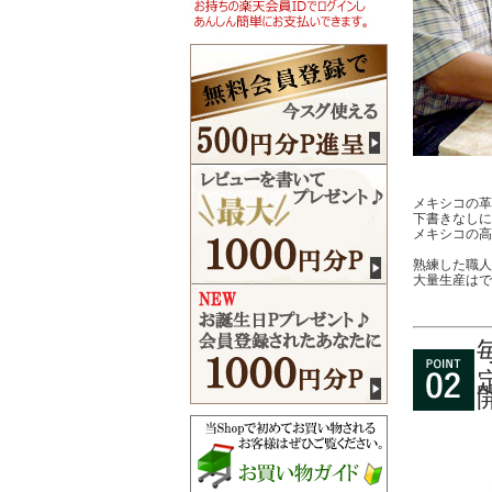
メキシコの革
下書きなしに
メキシコの高
熟練した職人
大量生産はで