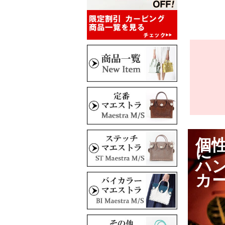
個
に
ハ
カ