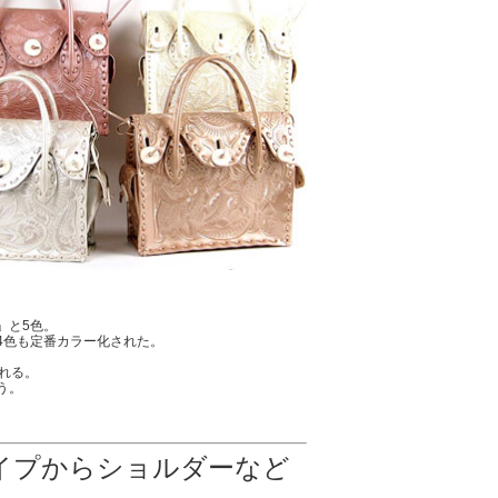
」と5色。
4色も定番カラー化された。
れる。
う。
イプからショルダーなど