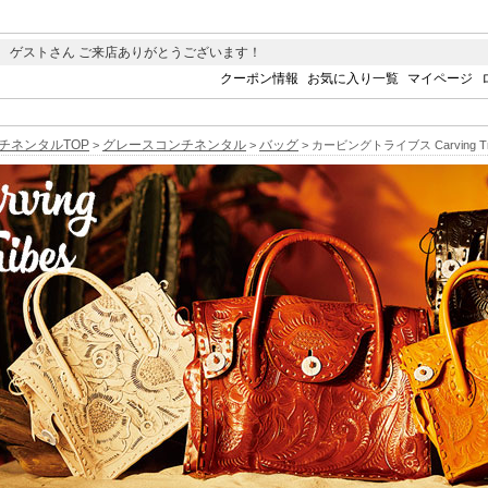
 ゲストさん ご来店ありがとうございます！
クーポン情報
お気に入り一覧
マイページ
チネンタルTOP
グレースコンチネンタル
バッグ
>
>
> カービングトライブス Carving Tr