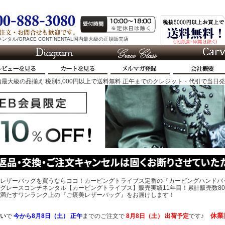
タル/GRACE CONTINENTAL国内最大級の正規販売店
最大級の品揃え 税別5,000円以上で送料無料 正午までのクレジット・代引で当日
レザーバッグを買うならココ！カービングトライブス定番の『カービングハンドバ
グレースコンチネンタル【カービングトライブス】販売実績11年目！累計販売数80
、心を満たすワンランク上の『ご褒美レザーバッグ』をお届けします！
休業
い
で
今から
8月8日（土） 正午
までのご注文で
8月8日（土）
出荷予定
です♪