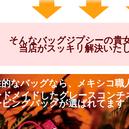
そんなバッグジプシーの貴
当店がスッキリ解決いた
性的なバッグなら、メキシコ職
ンドメイドしたグレースコンチ
ービングバッグが選ばれてます