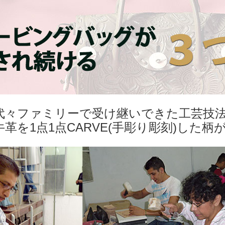
代々ファミリーで受け継いできた工芸技
牛革を1点1点CARVE(手彫り彫刻)した柄