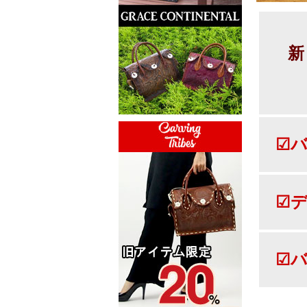
新
☑バ
☑デ
☑バ