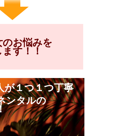
女のお悩みを
します！！
人が１つ１つ丁寧
ネンタルの
！