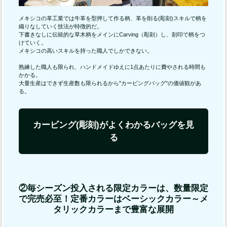
メキシコの革工業では牛革を型押して作る柄、革を削る(彫刻)スキルで柄を
織りなしていく技法が特徴的だ。
下書きなしに伝統的な草木柄をメインにCarving（彫刻）し、刻印で柄をつ
けていく。
メキシコの高いスキルを持った職人でしかできない。
熟練した職人も限られ、ハンドメイドゆえに1点あたりに費やされる時間も
かかる。
大量生産はできず生産数も限られるから"カービングバッグ"の価値観があ
る。
カービング(彫刻)がよくわかるバッグを見
る
②毎シーズン投入される限定カラーは、数量限定
で完売必至！定番カラーはベーシックカラー～メ
タリックカラーまで豊富な展開