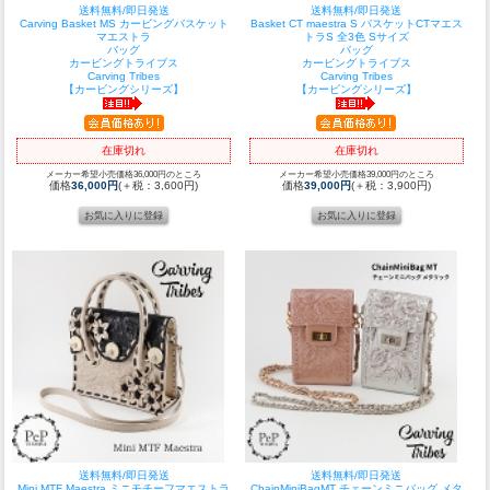
送料無料/即日発送
送料無料/即日発送
Carving Basket MS カービングバスケット
Basket CT maestra S バスケットCTマエス
マエストラ
トラS 全3色 Sサイズ
バッグ
バッグ
カービングトライブス
カービングトライブス
Carving Tribes
Carving Tribes
【カービングシリーズ】
【カービングシリーズ】
在庫切れ
在庫切れ
メーカー希望小売価格36,000円のところ
メーカー希望小売価格39,000円のところ
価格
36,000円
(＋税：3,600円)
価格
39,000円
(＋税：3,900円)
送料無料/即日発送
送料無料/即日発送
Mini MTF Maestra ミニモチーフマエストラ
ChainMiniBagMT チェーンミニバッグ メタ