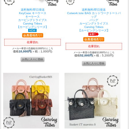
送料無料/即日発送
送料無料/即日発送
KeyCase キーケース
Cutwork tote BAG カットワークトートバ
キーケース
ッグ
カービングトライブス
バッグ
Carving Tribes
カービングトライブス
【カービングシリーズ】
Carving Tribes
【カービングシリーズ】
在庫切れ
在庫切れ
メーカー希望小売価格10,000円のところ
価格
10,000円
(＋税：1,000円)
メーカー希望小売価格52,000円のところ
価格
52,000円
(＋税：5,200円)