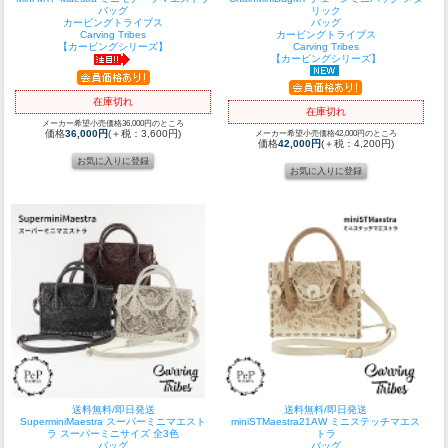
バッグ
リック
カービングトライブス
バッグ
Carving Tribes
カービングトライブス
【カービングシリーズ】
Carving Tribes
【カービングシリーズ】
在庫切れ
在庫切れ
メーカー希望小売価格36,000円のところ
価格
36,000円
(＋税：3,600円)
メーカー希望小売価格42,000円のところ
価格
42,000円
(＋税：4,200円)
送料無料/即日発送
送料無料/即日発送
SuperminiMaestra スーパーミニマエスト
miniSTMaestra21AW ミニステッチマエス
ラ スーパーミニサイズ 全3色
トラ
バッグ
バッグ