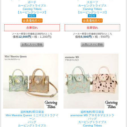
ポーチ
スカーフ
カービングトライブス
カービングトライブス
Carving Tribes
Carving Tribes
【カービングシリーズ】
【カービングシリーズ】
在庫切れ
在庫切れ
メーカー希望小売価格12,000円のところ
メーカー希望小売価格5,500円のところ
価格
12,000円
(＋税：1,200円)
価格
5,500円
(＋税：550円)
送料無料/即日発送
送料無料/即日発送
Mini Maestra Queen ミニマエストラクイ
anemone MS アネモネマエストラ
ーン
バッグ
バッグ
カービングトライブス
カービングトライブス
Carving Tribes