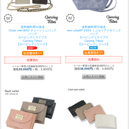
送料無料/即日発送
送料無料/即日発送
Chain mini BAG チェーンミニバッグ
mini celiaMT 23SS ミニセリアメタリック
バッグ
バッグ
カービングトライブス
カービングトライブス
Carving Tribes
Carving Tribes
【カービングシリーズ】
【カービングシリーズ】
在庫切れ
在庫切れ
メーカー希望小売価格38,000円のところ
メーカー希望小売価格39,000円のところ
価格
38,000円
(＋税：3,800円)
価格
39,000円
(＋税：3,900円)