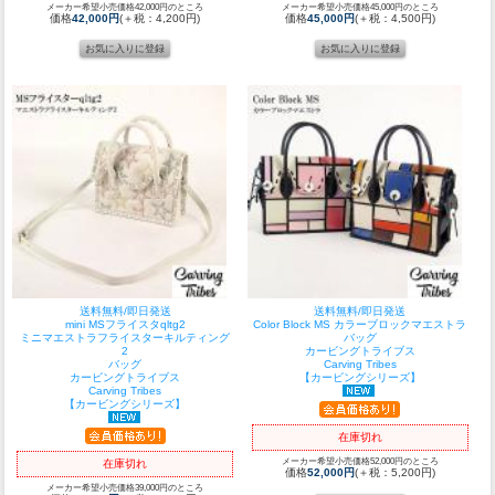
メーカー希望小売価格42,000円のところ
メーカー希望小売価格45,000円のところ
価格
42,000円
(＋税：4,200円)
価格
45,000円
(＋税：4,500円)
送料無料/即日発送
送料無料/即日発送
mini MSフライスタqltg2
Color Block MS カラーブロックマエストラ
ミニマエストラフライスターキルティング
バッグ
2
カービングトライブス
バッグ
Carving Tribes
カービングトライブス
【カービングシリーズ】
Carving Tribes
【カービングシリーズ】
在庫切れ
メーカー希望小売価格52,000円のところ
在庫切れ
価格
52,000円
(＋税：5,200円)
メーカー希望小売価格39,000円のところ