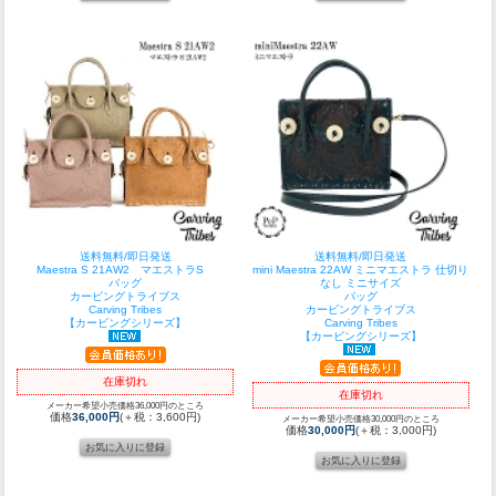
送料無料/即日発送
送料無料/即日発送
Maestra S 21AW2 マエストラS
mini Maestra 22AW ミニマエストラ 仕切り
バッグ
なし ミニサイズ
カービングトライブス
バッグ
Carving Tribes
カービングトライブス
【カービングシリーズ】
Carving Tribes
【カービングシリーズ】
在庫切れ
在庫切れ
メーカー希望小売価格36,000円のところ
価格
36,000円
(＋税：3,600円)
メーカー希望小売価格30,000円のところ
価格
30,000円
(＋税：3,000円)