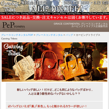
GRACE CONTINENTAL グレースコンチネンタル
カービングトライブス正規販売店
グレースコンチネンタルTOP
>
グレースコンチネンタル
>
バッグ
> カービングトライブス
Carving Tribes