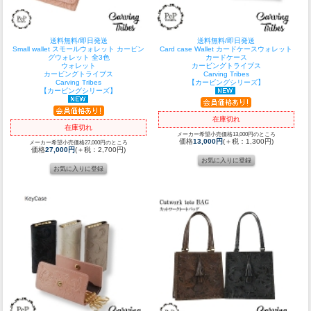
送料無料/即日発送
送料無料/即日発送
Small wallet スモールウォレット カービン
Card case Wallet カードケースウォレット
グウォレット 全3色
カードケース
ウォレット
カービングトライブス
カービングトライブス
Carving Tribes
Carving Tribes
【カービングシリーズ】
【カービングシリーズ】
在庫切れ
在庫切れ
メーカー希望小売価格13,000円のところ
価格
13,000円
(＋税：1,300円)
メーカー希望小売価格27,000円のところ
価格
27,000円
(＋税：2,700円)