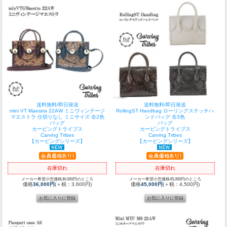
送料無料/即日発送
送料無料/即日発送
mini VT Maestra 22AW ミニヴィンテージ
RollingST Handbag ローリングステッチハ
マエストラ 仕切りなし ミニサイズ 全2色
ンドバッグ 全3色
バッグ
バッグ
カービングトライブス
カービングトライブス
Carving Tribes
Carving Tribes
【カービングシリーズ】
【カービングシリーズ】
在庫切れ
在庫切れ
メーカー希望小売価格36,000円のところ
メーカー希望小売価格45,000円のところ
価格
36,000円
(＋税：3,600円)
価格
45,000円
(＋税：4,500円)