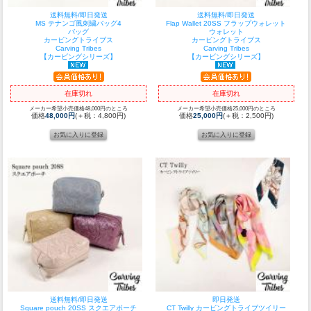
送料無料/即日発送
送料無料/即日発送
MS テナンゴ風刺繍バッグ4
Flap Wallet 20SS フラップウォレット
バッグ
ウォレット
カービングトライブス
カービングトライブス
Carving Tribes
Carving Tribes
【カービングシリーズ】
【カービングシリーズ】
在庫切れ
在庫切れ
メーカー希望小売価格48,000円のところ
メーカー希望小売価格25,000円のところ
価格
48,000円
(＋税：4,800円)
価格
25,000円
(＋税：2,500円)
送料無料/即日発送
即日発送
Square pouch 20SS スクエアポーチ
CT Twilly カービングトライブツイリー