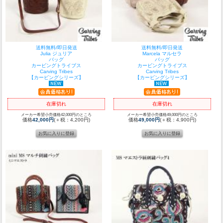
送料無料/即日発送
送料無料/即日発送
Julia ジュリア
Marcela マルセラ
バッグ
バッグ
カービングトライブス
カービングトライブス
Carving Tribes
Carving Tribes
【カービングシリーズ】
【カービングシリーズ】
在庫切れ
在庫切れ
メーカー希望小売価格42,000円のところ
メーカー希望小売価格49,000円のところ
価格
42,000円
(＋税：4,200円)
価格
49,000円
(＋税：4,900円)