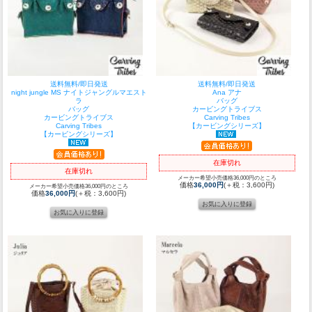
送料無料/即日発送
送料無料/即日発送
night jungle MS ナイトジャングルマエスト
Ana アナ
ラ
バッグ
バッグ
カービングトライブス
カービングトライブス
Carving Tribes
Carving Tribes
【カービングシリーズ】
【カービングシリーズ】
在庫切れ
在庫切れ
メーカー希望小売価格36,000円のところ
価格
36,000円
(＋税：3,600円)
メーカー希望小売価格36,000円のところ
価格
36,000円
(＋税：3,600円)