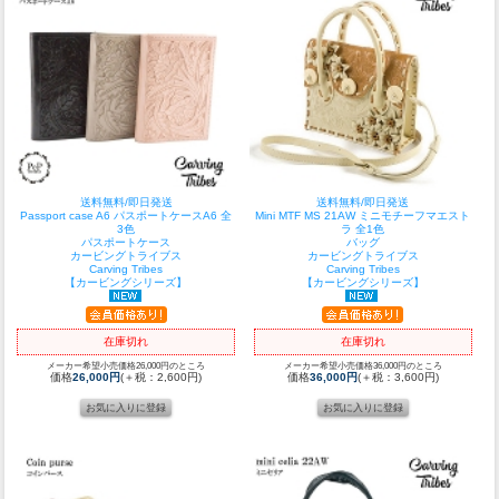
送料無料/即日発送
送料無料/即日発送
Passport case A6 パスポートケースA6 全
Mini MTF MS 21AW ミニモチーフマエスト
3色
ラ 全1色
パスポートケース
バッグ
カービングトライブス
カービングトライブス
Carving Tribes
Carving Tribes
【カービングシリーズ】
【カービングシリーズ】
在庫切れ
在庫切れ
メーカー希望小売価格26,000円のところ
メーカー希望小売価格36,000円のところ
価格
26,000円
(＋税：2,600円)
価格
36,000円
(＋税：3,600円)