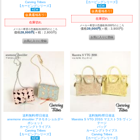
Carving Tribes
【カービングシリーズ】
【カービングシリーズ】
在庫切れ
在庫切れ
メーカー希望小売価格39,000円のところ
価格
39,000円
(＋税：3,900円)
メーカー希望小売価格28,000円のところ
価格
28,000円
(＋税：2,800円)
送料無料/即日発送
送料無料/即日発送
anemone shoulder アネモネショルダー
Maestra S VTG 20SS マエストラS ヴィン
ポシェット
テージ
カービングトライブス
バッグ
Carving Tribes
カービングトライブス
【カービングシリーズ】
Carving Tribes
【カービングシリーズ】