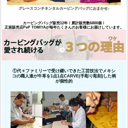
グレースコンチネンタルカービングバッグにおまかせ♪
カービングバッグ販売12年！累計販売数6800個！
正規販売店PeP TOMIYAが毎年たくさんのお客様にお届けしています。
①代々ファミリーで受け継いできた工芸技法でメキシ
コの職人達が牛革を1点1点CARVE(手彫り彫刻)した柄
が個性的