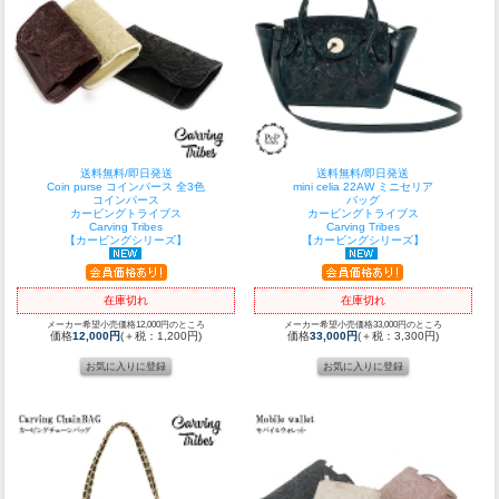
送料無料/即日発送
送料無料/即日発送
Coin purse コインパース 全3色
mini celia 22AW ミニセリア
コインパース
バッグ
カービングトライブス
カービングトライブス
Carving Tribes
Carving Tribes
【カービングシリーズ】
【カービングシリーズ】
在庫切れ
在庫切れ
メーカー希望小売価格12,000円のところ
メーカー希望小売価格33,000円のところ
価格
12,000円
(＋税：1,200円)
価格
33,000円
(＋税：3,300円)