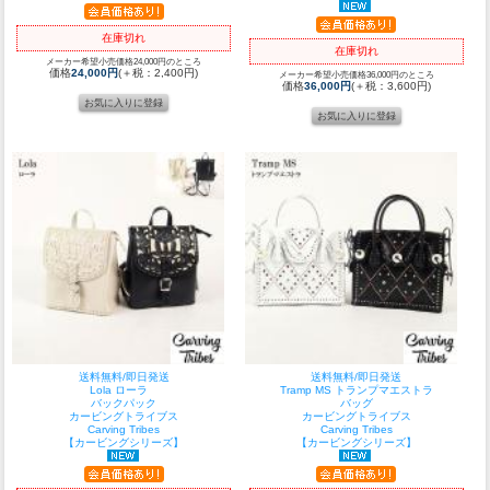
在庫切れ
在庫切れ
メーカー希望小売価格24,000円のところ
価格
24,000円
(＋税：2,400円)
メーカー希望小売価格36,000円のところ
価格
36,000円
(＋税：3,600円)
送料無料/即日発送
送料無料/即日発送
Lola ローラ
Tramp MS トランプマエストラ
バックパック
バッグ
カービングトライブス
カービングトライブス
Carving Tribes
Carving Tribes
【カービングシリーズ】
【カービングシリーズ】