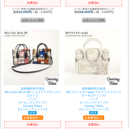
在庫切れ
在庫切れ
メーカー希望小売価格39,000円のところ
メーカー希望小売価格58,000円のところ
価格
39,000円
(＋税：3,900円)
価格
58,000円
(＋税：5,800円)
送料無料/即日発送
送料無料/即日発送
Mini Color Block MS ミニカラーブロックマ
MSフライスターqltg2 マエストラフライス
エストラ
ターキルティング2
バッグ
バッグ
カービングトライブス
カービングトライブス
Carving Tribes
Carving Tribes
【カービングシリーズ】
【カービングシリーズ】
在庫切れ
在庫切れ