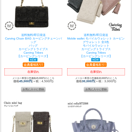
送料無料/即日発送
送料無料/即日発送
Carving Chain BAG カービングチェーンバ
Mobile wallet モバイルウォレット カービン
ッグ
グウォレット 全3色
バッグ
モバイルウォレット
カービングトライブス
カービングトライブス
Carving Tribes
Carving Tribes
【カービングシリーズ】
【カービングシリーズ】
在庫切れ
在庫切れ
メーカー希望小売価格45,000円のところ
メーカー希望小売価格30,000円のところ
価格
45,000円
(＋税：4,500円)
価格
30,000円
(＋税：3,000円)