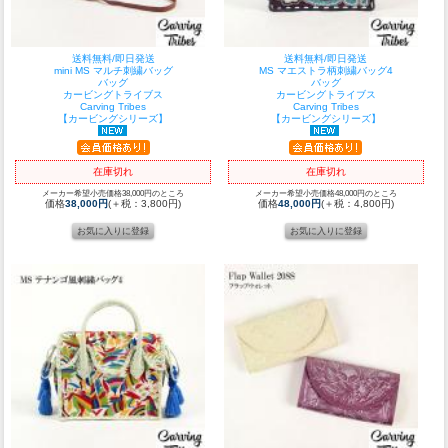
送料無料/即日発送
送料無料/即日発送
mini MS マルチ刺繍バッグ
MS マエストラ柄刺繍バッグ4
バッグ
バッグ
カービングトライブス
カービングトライブス
Carving Tribes
Carving Tribes
【カービングシリーズ】
【カービングシリーズ】
在庫切れ
在庫切れ
メーカー希望小売価格38,000円のところ
メーカー希望小売価格48,000円のところ
価格
38,000円
(＋税：3,800円)
価格
48,000円
(＋税：4,800円)