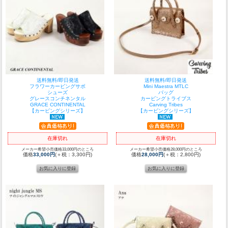
送料無料/即日発送
送料無料/即日発送
フラワーカービングサボ
Mini Maestra MTLC
シューズ
バッグ
グレースコンチネンタル
カービングトライブス
GRACE CONTINENTAL
Carving Tribes
【カービングシリーズ】
【カービングシリーズ】
在庫切れ
在庫切れ
メーカー希望小売価格33,000円のところ
メーカー希望小売価格28,000円のところ
価格
33,000円
(＋税：3,300円)
価格
28,000円
(＋税：2,800円)