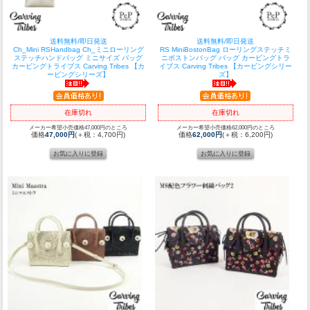
送料無料/即日発送
送料無料/即日発送
Ch_Mini RSHandbag Ch_ミニローリング
RS MiniBostonBag ローリングステッチミ
ステッチハンドバッグ ミニサイズ バッグ
ニボストンバッグ バッグ カービングトラ
カービングトライブス Carving Tribes 【カ
イブス Carving Tribes 【カービングシリー
ービングシリーズ】
ズ】
在庫切れ
在庫切れ
メーカー希望小売価格47,000円のところ
メーカー希望小売価格62,000円のところ
価格
47,000円
(＋税：4,700円)
価格
62,000円
(＋税：6,200円)