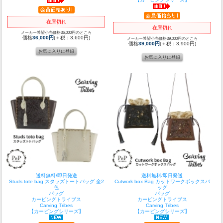
在庫切れ
在庫切れ
メーカー希望小売価格36,000円のところ
価格
36,000円
(＋税：3,600円)
メーカー希望小売価格39,000円のところ
価格
39,000円
(＋税：3,900円)
送料無料/即日発送
送料無料/即日発送
Studs tote bag スタッズトートバッグ 全2
Cutwork box Bag カットワークボックスバ
色
ッグ
バッグ
バッグ
カービングトライブス
カービングトライブス
Carving Tribes
Carving Tribes
【カービングシリーズ】
【カービングシリーズ】