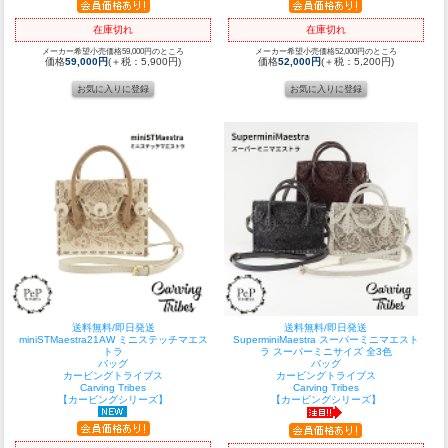
在庫切れ
在庫切れ
メーカー希望小売価格59,000円のところ
メーカー希望小売価格52,000円のところ
価格
59,000円
(＋税：5,900円)
価格
52,000円
(＋税：5,200円)
送料無料/即日発送
送料無料/即日発送
miniSTMaestra21AW ミニステッチマエス
SuperminiMaestra スーパーミニマエスト
トラ
ラ スーパーミニサイズ 全3色
バッグ
バッグ
カービングトライブス
カービングトライブス
Carving Tribes
Carving Tribes
【カービングシリーズ】
【カービングシリーズ】