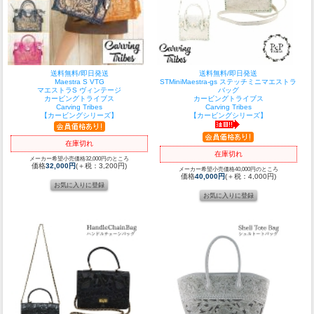
送料無料/即日発送
送料無料/即日発送
Maestra S VTG
STMiniMaestra-gs ステッチミニマエストラ
マエストラS ヴィンテージ
バッグ
カービングトライブス
カービングトライブス
Carving Tribes
Carving Tribes
【カービングシリーズ】
【カービングシリーズ】
在庫切れ
在庫切れ
メーカー希望小売価格32,000円のところ
価格
32,000円
(＋税：3,200円)
メーカー希望小売価格40,000円のところ
価格
40,000円
(＋税：4,000円)