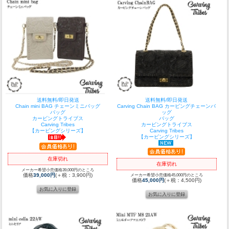
送料無料/即日発送
送料無料/即日発送
Chain mini BAG チェーンミニバッグ
Carving Chain BAG カービングチェーンバ
バッグ
ッグ
カービングトライブス
バッグ
Carving Tribes
カービングトライブス
【カービングシリーズ】
Carving Tribes
【カービングシリーズ】
在庫切れ
在庫切れ
メーカー希望小売価格39,000円のところ
価格
39,000円
(＋税：3,900円)
メーカー希望小売価格45,000円のところ
価格
45,000円
(＋税：4,500円)