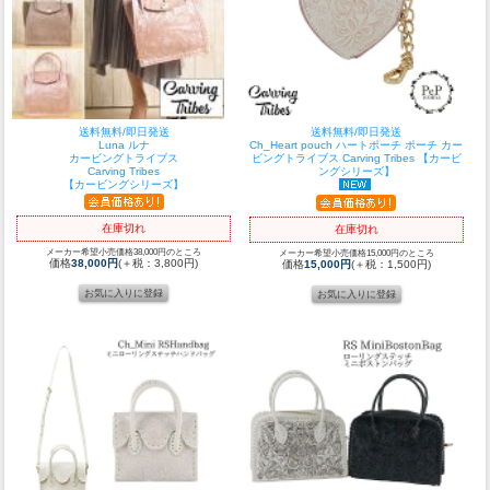
送料無料/即日発送
送料無料/即日発送
Luna ルナ
Ch_Heart pouch ハートポーチ ポーチ カー
カービングトライブス
ビングトライブス Carving Tribes 【カービ
Carving Tribes
ングシリーズ】
【カービングシリーズ】
在庫切れ
在庫切れ
メーカー希望小売価格38,000円のところ
メーカー希望小売価格15,000円のところ
価格
38,000円
(＋税：3,800円)
価格
15,000円
(＋税：1,500円)