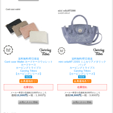
送料無料/即日発送
送料無料/即日発送
Card case Wallet カードケースウォレット
mini celiaMT 23SS ミニセリアメタリック
カードケース
バッグ
カービングトライブス
カービングトライブス
Carving Tribes
Carving Tribes
【カービングシリーズ】
【カービングシリーズ】
在庫切れ
在庫切れ
メーカー希望小売価格13,000円のところ
メーカー希望小売価格38,000円のところ
価格
13,000円
(＋税：1,300円)
価格
38,000円
(＋税：3,800円)