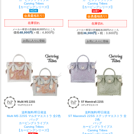
Carving Tribes
Carving Tribes
【カービングシリーズ】
【カービングシリーズ】
在庫切れ
在庫切れ
メーカー希望小売価格48,000円のところ
メーカー希望小売価格36,000円のところ
価格
48,000円
(＋税：4,800円)
価格
36,000円
(＋税：3,600円)
送料無料/即日発送
送料無料/即日発送
Multi MS 22SS マルチマエストラ 全2色
ST MaestraS 22SS ステッチマエストラ 全
バッグ
2色
カービングトライブス
バッグ
Carving Tribes
カービングトライブス
【カービングシリーズ】
Carving Tribes
【カービングシリーズ】