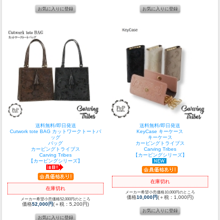
送料無料/即日発送
送料無料/即日発送
Cutwork tote BAG カットワークトートバ
KeyCase キーケース
ッグ
キーケース
バッグ
カービングトライブス
カービングトライブス
Carving Tribes
Carving Tribes
【カービングシリーズ】
【カービングシリーズ】
在庫切れ
在庫切れ
メーカー希望小売価格10,000円のところ
価格
10,000円
(＋税：1,000円)
メーカー希望小売価格52,000円のところ
価格
52,000円
(＋税：5,200円)