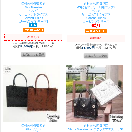
送料無料/即日発送
送料無料/即日発送
Mini Maestra
MS配色フラワー刺繍バッグ2
バッグ
バッグ
カービングトライブス
カービングトライブス
Carving Tribes
Carving Tribes
【カービングシリーズ】
【カービングシリーズ】
在庫切れ
在庫切れ
メーカー希望小売価格28,000円のところ
メーカー希望小売価格48,000円のところ
価格
28,000円
(＋税：2,800円)
価格
38,400円
(＋税：3,840円)
送料無料/即日発送
送料無料/即日発送
Alba アルバ
Studs Maestra S2 スタッズマエストラS2