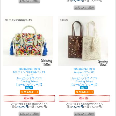
価格
24,000円
(＋税：2,400円)
送料無料/即日発送
送料無料/即日発送
MS テナンゴ風刺繍バッグ4
Amparo アンパロ
バッグ
バッグ
カービングトライブス
カービングトライブス
Carving Tribes
Carving Tribes
【カービングシリーズ】
【カービングシリーズ】
在庫切れ
在庫切れ
メーカー希望小売価格48,000円のところ
メーカー希望小売価格42,000円のところ
価格
48,000円
(＋税：4,800円)
価格
42,000円
(＋税：4,200円)