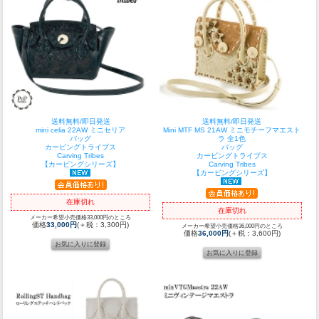
送料無料/即日発送
送料無料/即日発送
mini celia 22AW ミニセリア
Mini MTF MS 21AW ミニモチーフマエスト
バッグ
ラ 全1色
カービングトライブス
バッグ
Carving Tribes
カービングトライブス
【カービングシリーズ】
Carving Tribes
【カービングシリーズ】
在庫切れ
在庫切れ
メーカー希望小売価格33,000円のところ
価格
33,000円
(＋税：3,300円)
メーカー希望小売価格36,000円のところ
価格
36,000円
(＋税：3,600円)