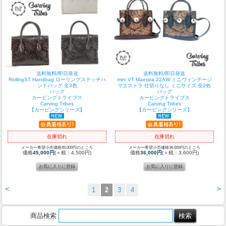
送料無料/即日発送
送料無料/即日発送
RollingST Handbag ローリングステッチハ
mini VT Maestra 22AW ミニヴィンテージ
ンドバッグ 全3色
マエストラ 仕切りなし ミニサイズ 全2色
バッグ
バッグ
カービングトライブス
カービングトライブス
Carving Tribes
Carving Tribes
【カービングシリーズ】
【カービングシリーズ】
在庫切れ
在庫切れ
メーカー希望小売価格45,000円のところ
メーカー希望小売価格36,000円のところ
価格
45,000円
(＋税：4,500円)
価格
36,000円
(＋税：3,600円)
<
>
1
2
3
4
商品検索