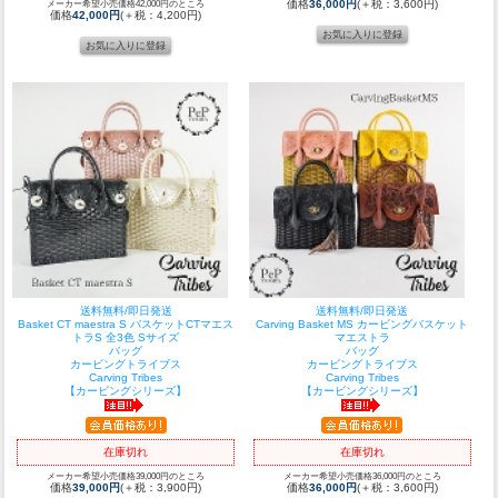
メーカー希望小売価格42,000円のところ
価格
36,000円
(＋税：3,600円)
価格
42,000円
(＋税：4,200円)
送料無料/即日発送
送料無料/即日発送
Basket CT maestra S バスケットCTマエス
Carving Basket MS カービングバスケット
トラS 全3色 Sサイズ
マエストラ
バッグ
バッグ
カービングトライブス
カービングトライブス
Carving Tribes
Carving Tribes
【カービングシリーズ】
【カービングシリーズ】
在庫切れ
在庫切れ
メーカー希望小売価格39,000円のところ
メーカー希望小売価格36,000円のところ
価格
39,000円
(＋税：3,900円)
価格
36,000円
(＋税：3,600円)