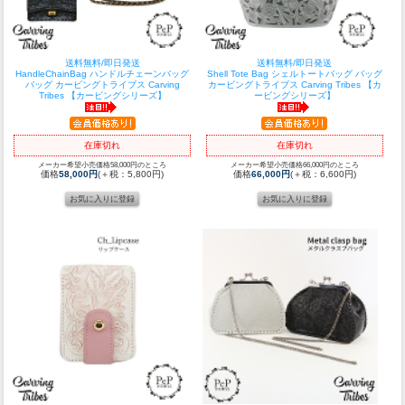
送料無料/即日発送
送料無料/即日発送
HandleChainBag ハンドルチェーンバッグ
Shell Tote Bag シェルトートバッグ バッグ
バッグ カービングトライブス Carving
カービングトライブス Carving Tribes 【カ
Tribes 【カービングシリーズ】
ービングシリーズ】
在庫切れ
在庫切れ
メーカー希望小売価格58,000円のところ
メーカー希望小売価格66,000円のところ
価格
58,000円
(＋税：5,800円)
価格
66,000円
(＋税：6,600円)