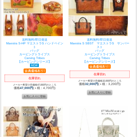
送料無料/即日発送
送料無料/即日発送
Maestra S-HP マエストラS ハンドペイン
Maestra S SBST マエストラS サンバー
ト
スト
バッグ
バッグ
カービングトライブス
カービングトライブス
Carving Tribes
Carving Tribes
【カービングシリーズ】
【カービングシリーズ】
在庫切れ
在庫切れ
メーカー希望小売価格32,000円のところ
価格
32,000円
(＋税：3,200円)
メーカー希望小売価格47,000円のところ
価格
47,000円
(＋税：4,700円)