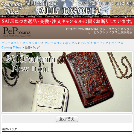
GRACE CONTINENTAL グレースコンチネンタル
カービングトライブス正規販売店
グレースコンチネンタルTOP
>
グレースコンチネンタル
>
バッグ
>
カービングトライブス
Carving Tribes
> 新作バッグ
並び替え
新作バッグ