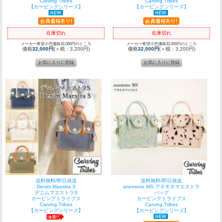
Carving Tribes
Carving Tribes
【カービングシリーズ】
【カービングシリーズ】
在庫切れ
在庫切れ
メーカー希望小売価格32,000円のところ
メーカー希望小売価格32,000円のところ
価格
32,000円
(＋税：3,200円)
価格
32,000円
(＋税：3,200円)
送料無料/即日発送
送料無料/即日発送
Denim Maestra S
anemone MS アネモネマエストラ
デニムマエストラS
バッグ
カービングトライブス
カービングトライブス
Carving Tribes
Carving Tribes
【カービングシリーズ】
【カービングシリーズ】