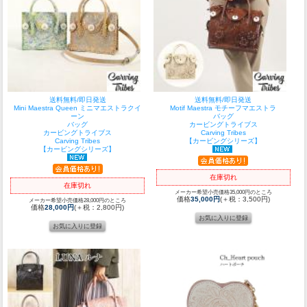
送料無料/即日発送
送料無料/即日発送
Mini Maestra Queen ミニマエストラクイ
Motif Maestra モチーフマエストラ
ーン
バッグ
バッグ
カービングトライブス
カービングトライブス
Carving Tribes
Carving Tribes
【カービングシリーズ】
【カービングシリーズ】
在庫切れ
在庫切れ
メーカー希望小売価格35,000円のところ
価格
35,000円
(＋税：3,500円)
メーカー希望小売価格28,000円のところ
価格
28,000円
(＋税：2,800円)