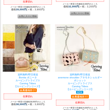
在庫切れ
メーカー希望小売価格32,000円のところ
価格
32,000円
(＋税：3,200円)
メーカー希望小売価格39,000円のところ
価格
39,000円
(＋税：3,900円)
送料無料/即日発送
送料無料/即日発送
Bonita ボニータ
anemone shoulder アネモネショルダー
カービングトライブス
ポシェット
Carving Tribes
カービングトライブス
【カービングシリーズ】
Carving Tribes
【カービングシリーズ】
在庫切れ
メーカー希望小売価格38,000円のところ
在庫切れ
価格
38,000円
(＋税：3,800円)
メーカー希望小売価格24,000円のところ