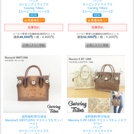
バッグ
バッグ
カービングトライブス
カービングトライブス
Carving Tribes
Carving Tribes
【カービングシリーズ】
【カービングシリーズ】
在庫切れ
在庫切れ
メーカー希望小売価格48,000円のところ
メーカー希望小売価格52,000円のところ
価格
48,000円
(＋税：4,800円)
価格
52,000円
(＋税：5,200円)
送料無料/即日発送
送料無料/即日発送
MaestraS SBST19SS マエストラS サンバ
Maestra S RF-18SS マエストラS レトロフ
ースト
ラワー
バッグ
バッグ
カービングトライブス
カービングトライブス