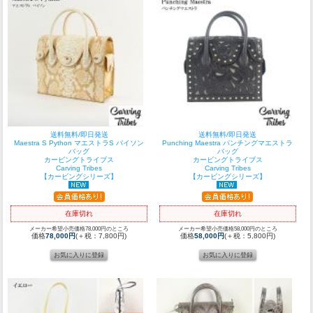
送料無料/即日発送
送料無料/即日発送
Maestra S Python マエストラS パイソン
Punching Maestra パンチングマエストラ
バッグ
バッグ
カービングトライブス
カービングトライブス
Carving Tribes
Carving Tribes
【カービングシリーズ】
【カービングシリーズ】
在庫切れ
在庫切れ
メーカー希望小売価格78,000円のところ
メーカー希望小売価格58,000円のところ
価格
78,000円
(＋税：7,800円)
価格
58,000円
(＋税：5,800円)