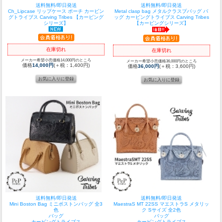
送料無料/即日発送
送料無料/即日発送
Ch_Lipcase リップケース ポーチ カービン
Metal clasp bag メタルクラスプバッグ バ
グトライブス Carving Tribes 【カービング
ッグ カービングトライブス Carving Tribes
シリーズ】
【カービングシリーズ】
在庫切れ
在庫切れ
メーカー希望小売価格14,000円のところ
メーカー希望小売価格36,000円のところ
価格
14,000円
(＋税：1,400円)
価格
36,000円
(＋税：3,600円)
送料無料/即日発送
送料無料/即日発送
Mini Boston Bag ミニボストンバッグ 全3
MaestraS MT 22SS マエストラS メタリッ
色
ク Sサイズ 全2色
バッグ
バッグ
カービングトライブス
カービングトライブス