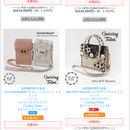
在庫切れ
在庫切れ
メーカー希望小売価格33,000円のところ
メーカー希望小売価格25,000円のところ
価格
33,000円
(＋税：3,300円)
価格
25,000円
(＋税：2,500円)
送料無料/即日発送
送料無料/即日発送
ChainMiniBagMT チェーンミニバッグ メタ
Mini MTF Maestra ミニモチーフマエストラ
リック
バッグ
バッグ
カービングトライブス
カービングトライブス
Carving Tribes
Carving Tribes
【カービングシリーズ】
【カービングシリーズ】
在庫切れ
在庫切れ
メーカー希望小売価格36,000円のところ