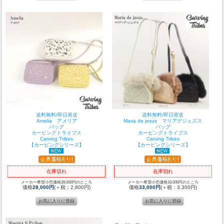
送料無料/即日発送
送料無料/即日発送
Amelia アメリア
Maria de jesus マリアデジェズス
バッグ
バッグ
カービングトライブス
カービングトライブス
Carving Tribes
Carving Tribes
【カービングシリーズ】
【カービングシリーズ】
在庫切れ
在庫切れ
メーカー希望小売価格28,000円のところ
メーカー希望小売価格33,000円のところ
価格
28,000円
(＋税：2,800円)
価格
33,000円
(＋税：3,300円)