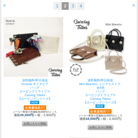
<
>
1
2
3
4
送料無料/即日発送
送料無料/即日発送
Octavia オクタビア
Mini Maestra. ミニマエストラ.
バッグ
全4色
カービングトライブス
バッグ
Carving Tribes
カービングトライブス
【カービングシリーズ】
Carving Tribes
【カービングシリーズ】
メーカー希望小売価格39,000円のところ
価格
39,000円
(＋税：3,900円)
メーカー希望小売価格33,000円のところ
価格
33,000円
(＋税：3,300円)