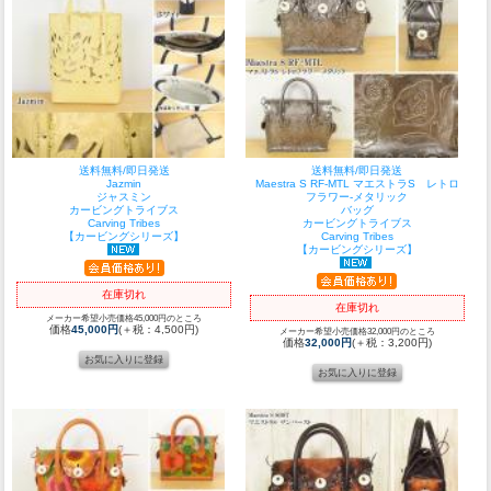
送料無料/即日発送
送料無料/即日発送
Jazmin
Maestra S RF-MTL マエストラS レトロ
ジャスミン
フラワー-メタリック
カービングトライブス
バッグ
Carving Tribes
カービングトライブス
【カービングシリーズ】
Carving Tribes
【カービングシリーズ】
在庫切れ
在庫切れ
メーカー希望小売価格45,000円のところ
価格
45,000円
(＋税：4,500円)
メーカー希望小売価格32,000円のところ
価格
32,000円
(＋税：3,200円)