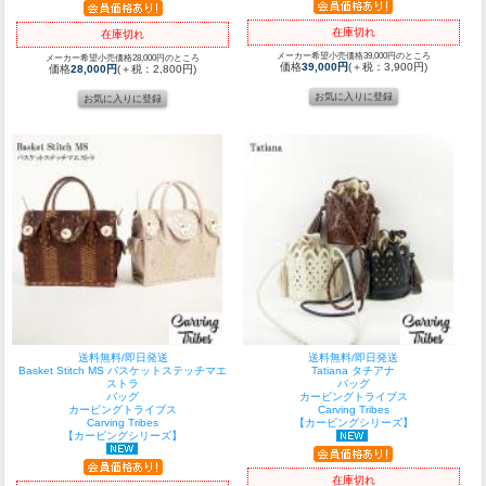
在庫切れ
在庫切れ
メーカー希望小売価格39,000円のところ
メーカー希望小売価格28,000円のところ
価格
39,000円
(＋税：3,900円)
価格
28,000円
(＋税：2,800円)
送料無料/即日発送
送料無料/即日発送
Basket Stitch MS バスケットステッチマエ
Tatiana タチアナ
ストラ
バッグ
バッグ
カービングトライブス
カービングトライブス
Carving Tribes
Carving Tribes
【カービングシリーズ】
【カービングシリーズ】
在庫切れ