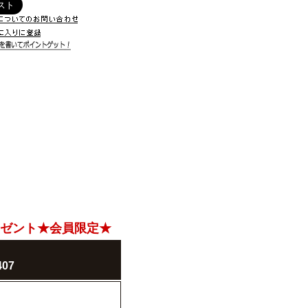
レゼント★会員限定★
07