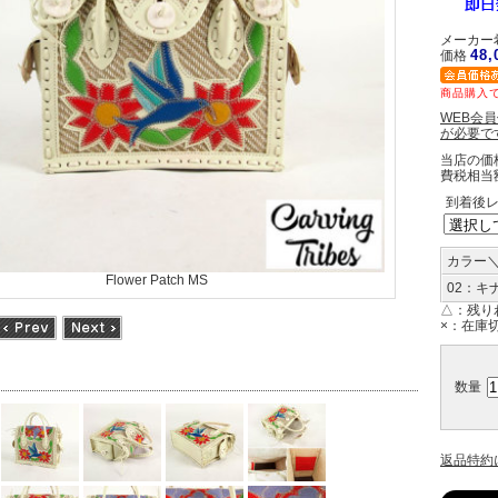
メーカー希
48
価格
商品購入で
WEB会
が必要で
当店の価
費税相当
到着後
カラー
Flower Patch MS
02：キ
△：
残り
×：
在庫
数量
返品特約