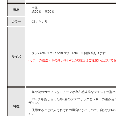
・牛革
素材
・綿50％ 麻50％
カラー
・02：キナリ
・タテ24cm ヨコ27.5cm マチ11cm ※個体差あります
サイズ
(カラーの濃淡・革の厚い薄いなどの指定はご遠慮いただいてお
・鳥や花のカラフルなモチーフが存在感抜群なマエストラ型バ
・パッチをあしらった綿×麻のファブリックとレザーの組み合
ザイン。
特徴
・使用するごとに人それぞれの風合いが出るので、自分だけの
す。