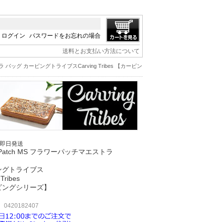
ログイン
パスワードをお忘れの場合
送料とお支払い方法について
トラ バッグ カービングトライブスCarving Tribes 【カービン
/即日発送
r Patch MS フラワーパッチマエストラ
ングトライブス
 Tribes
ビングシリーズ】
420182407