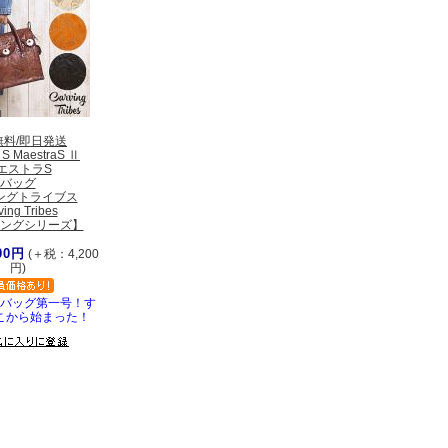
無料/即日発送
 S MaestraS Ⅱ
エストラS
バッグ
ングトライブス
ving Tribes
ングシリーズ】
00円
(＋税：4,200
円)
バッグ第一号！す
こから始まった！