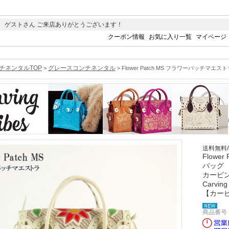
 ゲストさん ご来店ありがとうございます！
クーポン情報
お気に入り一覧
マイページ
チネンタルTOP
グレースコンチネンタル
>
> Flower Patch MS フラワーパッチマエス
送料無料
Flowe
バッグ
カービ
Carving
【カー
商品番号 0