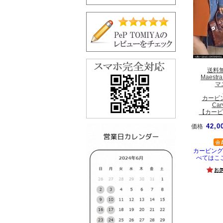
送料
Maestra
マ
カービ
Car
【カービ
42,0
価格
カービング
べてはこ