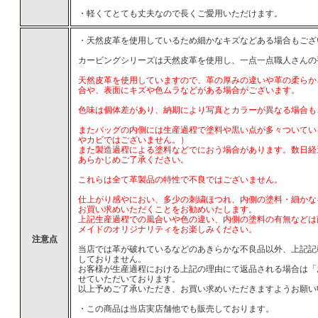
・軽くてとても丈夫なので長くご愛用いただけます。
・天然皮革を使用しているため細かなキズなどある場合もござ
カービングシリーズは天然皮革を使用し、一点一点職人さんの
天然皮革を使用していますので、革の厚みの違いや革の柔らか
合や、表面にキズや色ムラなどがある場合がございます。
色味は個体差があり、納期により写真とカラーが異なる場合も
またバッグの内側には生産過程で塗料や黒い点が多々ついてい
やカビではございません。）
また製造過程による塗料などでにおう場合があります。数日経
あらかじめご了承ください。
これらは全て革製品の特性で不良ではございません。
仕上がり感やにおい、多少の刺繍ほつれ、内側の塗料・細かな
お買い求めいただくことをお勧めいたします。
上記生産過程での風合いや色の違い、内側の塗料の有無などは商
メイドのオリジナリティをお楽しみください。
注意点
当店では革が破れているなどのあきらかな不良品以外、上記記
しておりません。
お客様が生産過程における上記の理由にて返品される場合は「
せていただいております。
以上予めご了承いただき、お買い求めいただきますようお願い
・この商品は当店実店舗他でも販売しております。