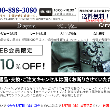
タル/GRACE CONTINENTAL国内最大級の正規販売店
最大級の品揃え 税別5,000円以上で送料無料 正午までのクレジット・代引で当日
レザーバッグを買うならココ！カービングトライブス定番の『カービングハンドバ
グレースコンチネンタル【カービングトライブス】販売実績11年目！累計販売数80
、心を満たすワンランク上の『ご褒美レザーバッグ』をお届けします！
休業
い
で
今から
8月7日（金） 正午
までのご注文で
8月7日（金）
出荷予定
です♪