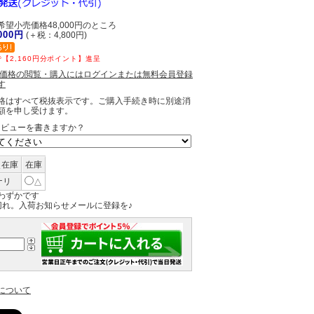
望小売価格48,000円のところ
,000円
(＋税：4,800円)
【2,160円分ポイント】進呈
員価格の閲覧・購入にはログインまたは無料会員登録
す
格はすべて税抜表示です。ご購入手続き時に別途消
額を申し受けます。
レビューを書きますか？
＼在庫
在庫
ナリ
△
わずかです
切れ。入荷お知らせメールに登録を♪
について