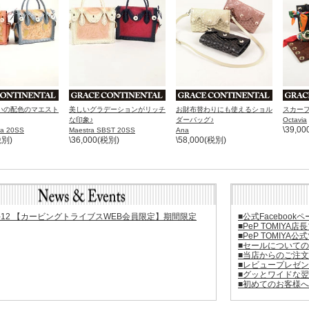
いの配色のマエスト
美しいグラデーションがリッチ
お財布替わりにも使えるショル
スカーフ
な印象♪
ダーバッグ♪
Octavia
\39,0
ra 20SS
Maestra SBST 20SS
Ana
税別)
\36,000(税別)
\58,000(税別)
08.1-12 【カービングトライブスWEB会員限定】期間限定
■公式Facebo
■PeP TOMIY
■PeP TOMIY
■セールについて
■当店からのご注
■レビュープレゼ
■グッとワイドな翌
■初めてのお客様