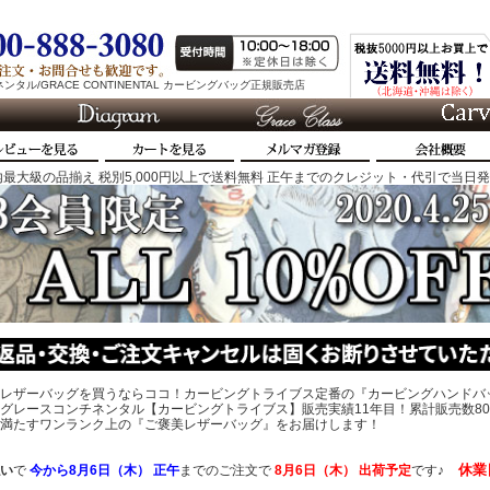
タル/GRACE CONTINENTAL カービングバッグ正規販売店
最大級の品揃え 税別5,000円以上で送料無料 正午までのクレジット・代引で当日
レザーバッグを買うならココ！カービングトライブス定番の『カービングハンドバ
グレースコンチネンタル【カービングトライブス】販売実績11年目！累計販売数80
、心を満たすワンランク上の『ご褒美レザーバッグ』をお届けします！
休業
い
で
今から
8月6日（木） 正午
までのご注文で
8月6日（木）
出荷予定
です♪