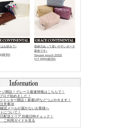
はお好みで♪
収納力あって使いやすいポーチ
新色です♪
00(税別)
Square pouch 20SS
\12,000(税別)
okページ開設！グレース最速情報はこちらで！
A店長ブログ始めました！
A公式ツイッター開設！新着UPなどつぶやきます！
の注意事項
文確認メールが届かないお客様へ
ントについて！
日配送エリア 到着日時チェック！
へ ご利用ガイドを見る