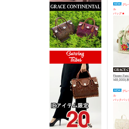
グレ
ル
バッグ★
Flower Pat
\48,000
グレ
ル
バックパッ