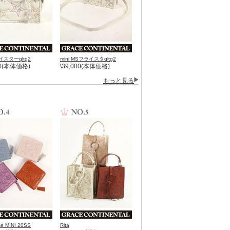
スターqltg2
mini MSフライスタqltg2
00(本体価格)
\39,000(本体価格)
もっと見る
se MINI 20SS
Rita