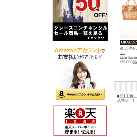
優しい色合
ラ♪
Multi Maest
\39,000(
■2019.
10%OFF！