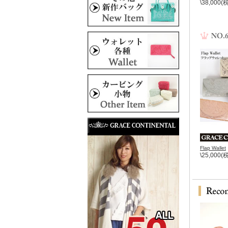
\38,000(
Flap Wallet
\25,000(