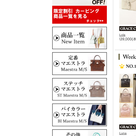
Lola
\39,000
Luna