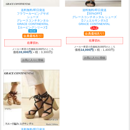
送料無料/即日発送
送料無料/即日発送
フラワーカービングサボ
【50%OFF】
シューズ
グレースコンチネンタル シューズ
グレースコンチネンタル
【ジュエルサンダル】
GRACE CONTINENTAL
GRACE CONTINENTAL
【カービングシリーズ】
在庫切れ
在庫切れ
メーカー希望小売価格28,000円のところ
メーカー希望小売価格33,000円のところ
価格
14,000円
(＋税：1,400円)
価格
33,000円
(＋税：3,300円)
送料無料/即日発送