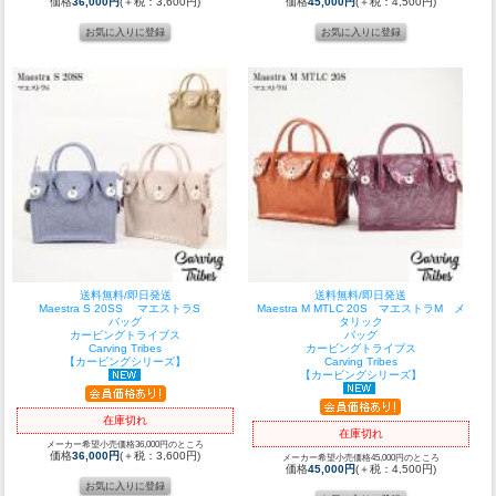
価格
36,000円
(＋税：3,600円)
価格
45,000円
(＋税：4,500円)
送料無料/即日発送
送料無料/即日発送
Maestra S 20SS マエストラS
Maestra M MTLC 20S マエストラM メ
バッグ
タリック
カービングトライブス
バッグ
Carving Tribes
カービングトライブス
【カービングシリーズ】
Carving Tribes
【カービングシリーズ】
在庫切れ
在庫切れ
メーカー希望小売価格36,000円のところ
価格
36,000円
(＋税：3,600円)
メーカー希望小売価格45,000円のところ
価格
45,000円
(＋税：4,500円)