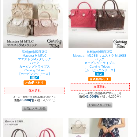
送料無料/即日発送
送料無料/即日発送
Maestra M MTLC
Maestra M19SS マエストラ M 19SS
マエストラMメタリック
バッグ
バッグ
カービングトライブス
カービングトライブス
Carving Tribes
Carving Tribes
【カービングシリーズ】
【カービングシリーズ】
在庫切れ
在庫切れ
メーカー希望小売価格42,000円のところ
価格
42,000円
(＋税：4,200円)
メーカー希望小売価格45,000円のところ
価格
45,000円
(＋税：4,500円)