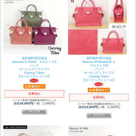
送料無料/即日発送
送料無料/即日発送
Maestra S 19AW マエストラS
Maestra M MaestraM Ⅱ
バッグ
マエストラM
カービングトライブス
バッグ
Carving Tribes
カービングトライブス
【カービングシリーズ】
Carving Tribes
【カービングシリーズ】
在庫切れ
在庫切れ
メーカー希望小売価格36,000円のところ
価格
28,800円
(＋税：2,880円)
メーカー希望小売価格42,000円のところ
価格
33,600円
(＋税：3,360円)