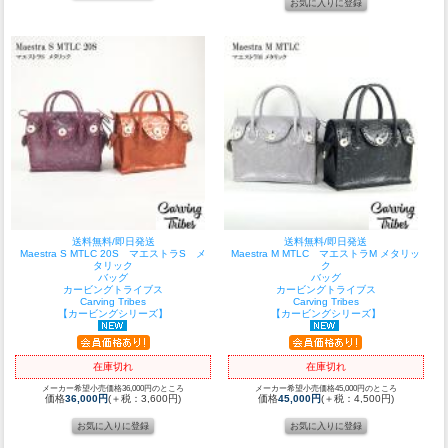
送料無料/即日発送
送料無料/即日発送
Maestra S MTLC 20S マエストラS メ
Maestra M MTLC マエストラM メタリッ
タリック
ク
バッグ
バッグ
カービングトライブス
カービングトライブス
Carving Tribes
Carving Tribes
【カービングシリーズ】
【カービングシリーズ】
在庫切れ
在庫切れ
メーカー希望小売価格36,000円のところ
メーカー希望小売価格45,000円のところ
価格
36,000円
(＋税：3,600円)
価格
45,000円
(＋税：4,500円)