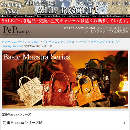
GRACE CONTINENTAL グレースコンチネンタル
カービングトライブス正規販売店
グレースコンチネンタルTOP
>
グレースコンチネンタル
>
バッグ
>
カービングトライブス
Carving Tribes
> 定番Maestraシリーズ
定番Maestraシリーズ
定番MaestraシリーズM