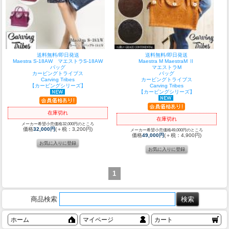
送料無料/即日発送
送料無料/即日発送
Maestra S-18AW マエストラS-18AW
Maestra M MaestraM Ⅱ
バッグ
マエストラM
カービングトライブス
バッグ
Carving Tribes
カービングトライブス
【カービングシリーズ】
Carving Tribes
【カービングシリーズ】
在庫切れ
在庫切れ
メーカー希望小売価格32,000円のところ
価格
32,000円
(＋税：3,200円)
メーカー希望小売価格49,000円のところ
価格
49,000円
(＋税：4,900円)
1
商品検索
ホーム
マイページ
カート