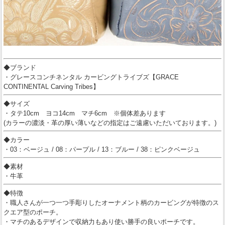
◆ブランド
・グレースコンチネンタル カービングトライブズ【GRACE
CONTINENTAL Carving Tribes】
◆サイズ
・タテ10cm ヨコ14cm マチ6cm ※個体差あります
(カラーの濃淡・革の厚い薄いなどの指定はご遠慮いただいております。)
◆カラー
・03：ベージュ / 08：パープル / 13：ブルー / 38：ピンクベージュ
◆素材
・牛革
◆特徴
・職人さんが一つ一つ手彫りしたオーナメント柄のカービングが特徴のス
クエア型のポーチ。
・マチのあるデザインで収納力もあり使い勝手の良いポーチです。