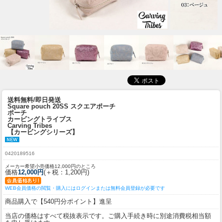
送料無料/即日発送
Square pouch 20SS スクエアポーチ
ポーチ
カービングトライブス
Carving Tribes
【カービングシリーズ】
0420189516
メーカー希望小売価格12,000円のところ
価格
12,000円
(＋税：1,200円)
WEB会員価格の閲覧・購入にはログインまたは無料会員登録が必要です
商品購入で【540円分ポイント】進呈
当店の価格はすべて税抜表示です。ご購入手続き時に別途消費税相当額