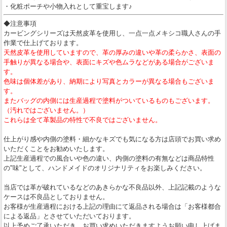
・化粧ポーチや小物入れとして重宝します♪
◆注意事項
カービングシリーズは天然皮革を使用し、一点一点メキシコ職人さんの手
作業で仕上げております。
天然皮革を使用していますので、革の厚みの違いや革の柔らかさ、表面の
手触りが異なる場合や、表面にキズや色ムラなどがある場合がございま
す。
色味は個体差があり、納期により写真とカラーが異なる場合もございま
す。
またバッグの内側には生産過程で塗料がついているものもございます。
（汚れではございません。）
これらは全て革製品の特性で不良ではございません。
仕上がり感や内側の塗料・細かなキズでも気になる方は店頭でお買い求め
いただくことをお勧めいたします。
上記生産過程での風合いや色の違い、内側の塗料の有無などは商品特性
の"味"として、ハンドメイドのオリジナリティをお楽しみください。
当店では革が破れているなどのあきらかな不良品以外、上記記載のような
ケースは不良品としておりません。
お客様が生産過程における上記の理由にて返品される場合は「お客様都合
による返品」とさせていただいております。
以上予めご了承いただき、お買い求めいただきますようお願い申し上げま