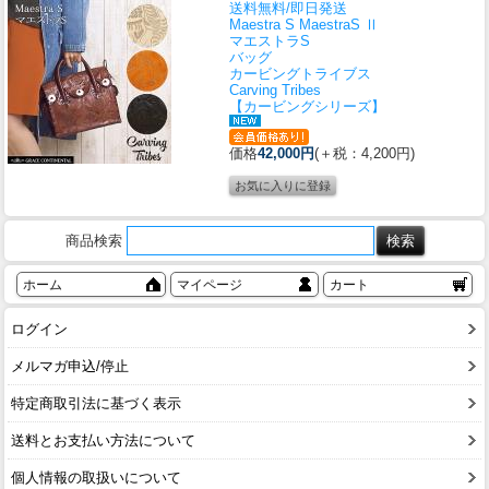
送料無料/即日発送
Maestra S MaestraS Ⅱ
マエストラS
バッグ
カービングトライブス
Carving Tribes
【カービングシリーズ】
価格
42,000円
(＋税：4,200円)
商品検索
ホーム
マイページ
カート
ログイン
メルマガ申込/停止
特定商取引法に基づく表示
送料とお支払い方法について
個人情報の取扱いについて