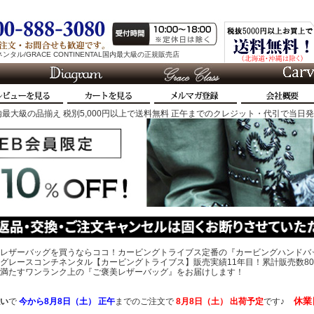
タル/GRACE CONTINENTAL国内最大級の正規販売店
最大級の品揃え 税別5,000円以上で送料無料 正午までのクレジット・代引で当日
レザーバッグを買うならココ！カービングトライブス定番の『カービングハンドバ
グレースコンチネンタル【カービングトライブス】販売実績11年目！累計販売数80
、心を満たすワンランク上の『ご褒美レザーバッグ』をお届けします！
休業
い
で
今から
8月8日（土） 正午
までのご注文で
8月8日（土）
出荷予定
です♪