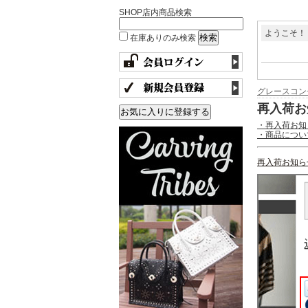
SHOP店内商品検索
ようこそ！
在庫ありのみ検索
グレースコン
再入荷お
・再入荷お知
・商品につい
再入荷お知ら