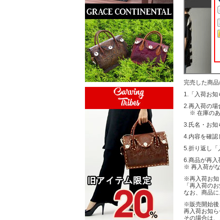
完売した商品
1.「入荷お
2.再入荷の
※ 在庫のあ
3.氏名・お
4.内容を確
5.折り返し
6.商品が再
※ 再入荷が
※再入荷お知
「再入荷のお
なお、商品に
※販売開始後
再入荷お知ら
その場合は、