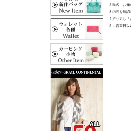
2.氏名・お
3.内容を確
4.折り返し
5.１営業日