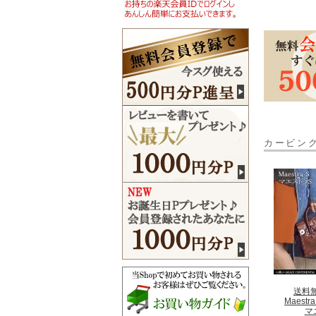
カービン
送料
Maestra
マ