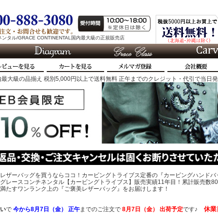
タル/GRACE CONTINENTAL国内最大級の正規販売店
最大級の品揃え 税別5,000円以上で送料無料 正午までのクレジット・代引で当日
レザーバッグを買うならココ！カービングトライブス定番の『カービングハンドバ
グレースコンチネンタル【カービングトライブス】販売実績11年目！累計販売数80
、心を満たすワンランク上の『ご褒美レザーバッグ』をお届けします！
休業
い
で
今から
8月7日（金） 正午
までのご注文で
8月7日（金）
出荷予定
です♪