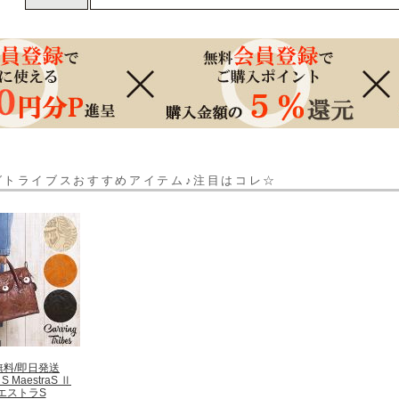
グトライブスおすすめアイテム♪注目はコレ☆
無料/即日発送
 S MaestraS Ⅱ
エストラS