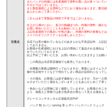
またバッグの内側には生産過程で塗料や黒い点が多々ついてい
やカビではございません。）
また製造過程による塗料などでにおう場合があります。数日経
あらかじめご了承ください。
これらは全て革製品の特性で不良ではございません。
仕上がり感やにおい、多少の刺繍ほつれ、内側の塗料・細かな
お買い求めいただくことをお勧めいたします。
上記生産過程での風合いや色の違い、内側の塗料の有無などは
メイドのオリジナリティをお楽しみください。
注意点
当店では革が破れているなどのあきらかな不良品以外、上記記
しておりません。
お客様が生産過程における上記の理由にて返品される場合は「
せていただいております。
以上予めご了承いただき、お買い求めいただきますようお願い
・この商品は当店実店舗他でも販売しております。
・在庫数の更新は随時行っておりますが、更新にはタイムラグ
舗や当店他サイトなどで売れてしまい商品が品切れになってし
・その場合、お客様には必ず連絡をいたしますが、万が一入荷
ルさせていただく場合もございますことをあらかじめご了承く
・色合いなどは実物に近く撮影していますが、お客様のモニタ
より、画面上と実物では多少色具合が異なって見える場合もご
グレースコンチネンタル正規販売店PeP
バッグ 鞄 カバン carving 革 レザー バックパック リュック