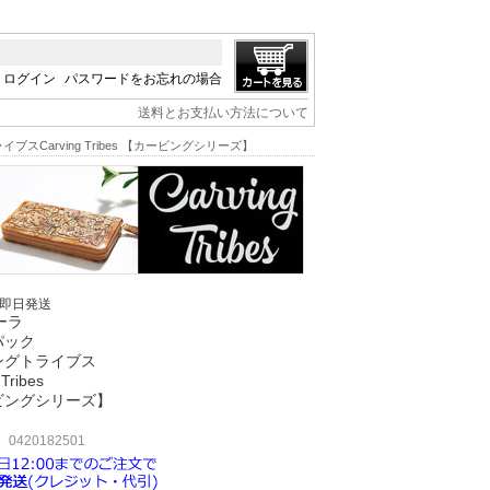
ログイン
パスワードをお忘れの場合
送料とお支払い方法について
ブスCarving Tribes 【カービングシリーズ】
/即日発送
 ローラ
パック
ングトライブス
 Tribes
ビングシリーズ】
420182501