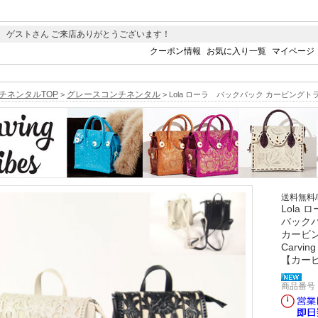
 ゲストさん ご来店ありがとうございます！
クーポン情報
お気に入り一覧
マイページ
チネンタルTOP
グレースコンチネンタル
>
> Lola ローラ バックパック カービングトライ
送料無料
Lola
バック
カービ
Carving
【カー
商品番号 0