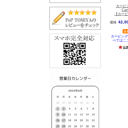
カービ
Car
【カービ
42,0
価格
カービング
べてはこ