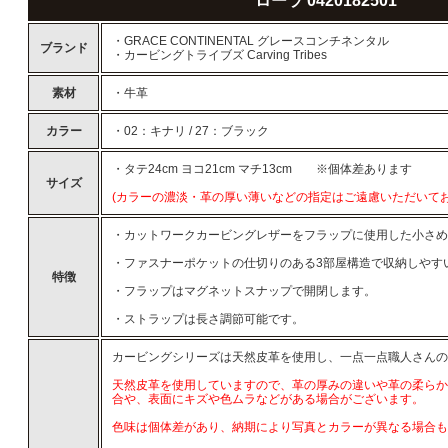
ローラ 0420182501
・GRACE CONTINENTAL グレースコンチネンタル
ブランド
・カービングトライブズ Carving Tribes
素材
・牛革
カラー
・02：キナリ / 27：ブラック
・タテ24cm ヨコ21cm マチ13cm ※個体差あります
サイズ
(カラーの濃淡・革の厚い薄いなどの指定はご遠慮いただいてお
・カットワークカービングレザーをフラップに使用した小さめ
・ファスナーポケットの仕切りのある3部屋構造で収納しやす
特徴
・フラップはマグネットスナップで開閉します。
・ストラップは長さ調節可能です。
カービングシリーズは天然皮革を使用し、一点一点職人さんの
天然皮革を使用していますので、革の厚みの違いや革の柔らか
合や、表面にキズや色ムラなどがある場合がございます。
色味は個体差があり、納期により写真とカラーが異なる場合も