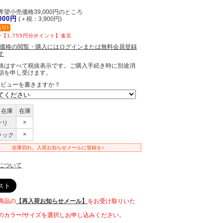
望小売価格39,000円のところ
,000円
(＋税：3,900円)
【1,755円分ポイント】進呈
員価格の閲覧・購入にはログインまたは無料会員登録
す
格はすべて税抜表示です。ご購入手続き時に別途消
額を申し受けます。
レビューを書きますか？
＼在庫
在庫
×
ナリ
×
ラック
在庫切れ。入荷お知らせメールに登録を♪
について
商品の
【再入荷お知らせメール】
をお受け取りいた
。
のカラー/サイズを選択しお申し込みください。