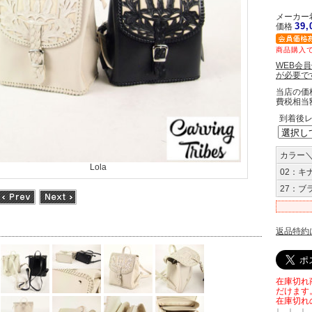
メーカー希
39
価格
商品購入で
WEB会
が必要で
当店の価
費税相当
到着後
カラー
Lola
02：キ
27：ブ
返品特約
在庫切れ
だけます
在庫切れ
↓ ↓ ↓