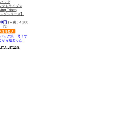
バッグ
ングトライブス
ving Tribes
ングシリーズ】
00円
(＋税：4,200
円)
バッグ第一号！す
こから始まった！