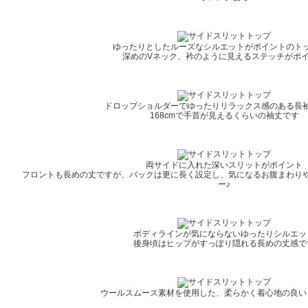
ゆったりとしたルーズなシルエットがポイントのト
深めのVネック、衿のように見えるステッチがポ
ドロップショルダーでゆったりリラックス感のある長
168cmで手首が見えるくらいの袖丈です
両サイドに入れた深いスリットがポイント
フロントも長めの丈ですが、バックは更に長く設定し、気になるお腹まわり
ー♪
ボディラインが気にならないゆったりシルエッ
後身頃はヒップがすっぽり隠れる長めの丈感で
ウールスムース素材を使用した、柔らかく着心地の良い