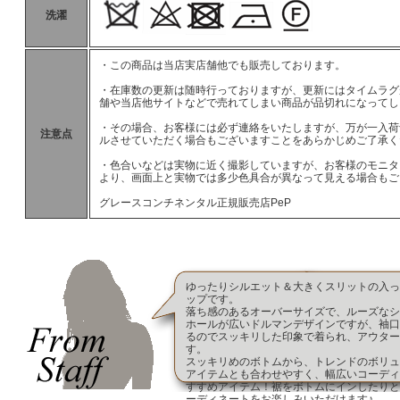
洗濯
・この商品は当店実店舗他でも販売しております。
・在庫数の更新は随時行っておりますが、更新にはタイムラグ
舗や当店他サイトなどで売れてしまい商品が品切れになってし
・その場合、お客様には必ず連絡をいたしますが、万が一入荷
注意点
ルさせていただく場合もございますことをあらかじめご了承く
・色合いなどは実物に近く撮影していますが、お客様のモニタ
より、画面上と実物では多少色具合が異なって見える場合もご
グレースコンチネンタル正規販売店PeP
ゆったりシルエット＆大きくスリットの入っ
ップです。
落ち感のあるオーバーサイズで、ルーズなシ
ホールが広いドルマンデザインですが、袖口
るのでスッキリした印象で着られ、アウター
す。
スッキリめのボトムから、トレンドのボリュ
アイテムとも合わせやすく、幅広いコーディ
すすめアイテム！裾をボトムにインしたりと
ーディネートをお楽しみいただけます♪