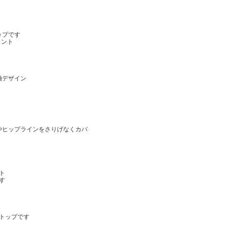
ップです
イント
袖デザイン
やヒップラインをさりげなくカバ
ト
す
トップです