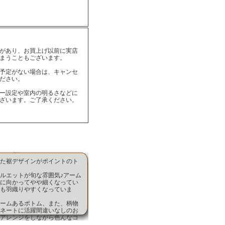
があり、お買上げ以前に実店
まうこともございます。
予定がない場合は、キャンセ
ださい。
ー設定や室内の明るさなどに
ざいます。ご了承ください。
た裾デザインがポイントのト
ルエットが旬な雰囲気♪アーム
に向かってやや細くなってい
も羽織りやすくなっていま
ームあるボトム、また、柄物
ネートに活躍間違いなしのお
アレンジをしながら色んなコ