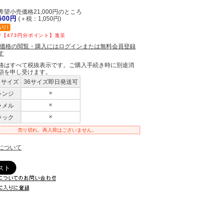
望小売価格21,000円のところ
,500円
(＋税：1,050円)
【473円分ポイント】進呈
員価格の閲覧・購入にはログインまたは無料会員登録
す
格はすべて税抜表示です。ご購入手続き時に別途消
額を申し受けます。
＼サイズ
36サイズ即日発送可
×
レンジ
×
ャメル
×
ラック
売り切れ。再入荷はございません。
について