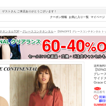
 ゲストさん ご来店ありがとうございます！
クーポン情報
お気に入り一覧
マイページ
チネンタルTOP
グレースコンチネンタル
>
> 【50%OFF】グレースコンチネンタル トップス 
送料無料
【50%
グレー
サイド
Grace C
商品番号 
SUMMER