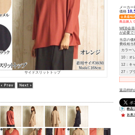
メーカー希
10
価格
商品購入で
WEB会
が必要で
当店の価
費税相当
カラー
10：オ
12：キ
27：ブ
サイドスリットトップ
返品特約