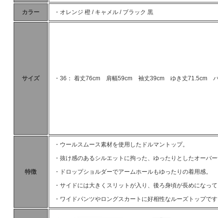
カラー
・オレンジ 橙 / キャメル / ブラック 黒
サイズ
・36： 着丈76cm 肩幅59cm 袖丈39cm ゆき丈71.5cm バ
・ウールスムース素材を使用したドルマントップ。
・抜け感のあるシルエットに拘った、ゆったりとしたオーバー
特徴
・ドロップショルダーでアームホールもゆったりの着用感。
・サイドには大きくスリットが入り、後ろ身頃が長めになって
・ワイドパンツやロングスカートに好相性なルーズトップです