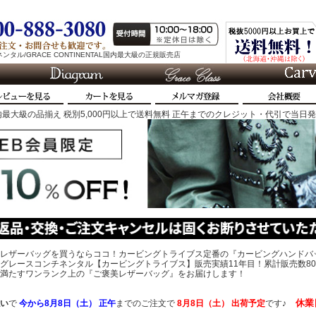
タル/GRACE CONTINENTAL国内最大級の正規販売店
最大級の品揃え 税別5,000円以上で送料無料 正午までのクレジット・代引で当日
レザーバッグを買うならココ！カービングトライブス定番の『カービングハンドバ
グレースコンチネンタル【カービングトライブス】販売実績11年目！累計販売数80
、心を満たすワンランク上の『ご褒美レザーバッグ』をお届けします！
休業
い
で
今から
8月8日（土） 正午
までのご注文で
8月8日（土）
出荷予定
です♪