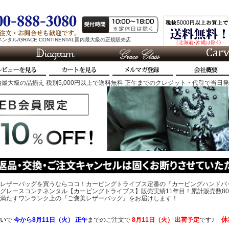
タル/GRACE CONTINENTAL国内最大級の正規販売店
最大級の品揃え 税別5,000円以上で送料無料 正午までのクレジット・代引で当日
レザーバッグを買うならココ！カービングトライブス定番の『カービングハンドバ
グレースコンチネンタル【カービングトライブス】販売実績11年目！累計販売数80
、心を満たすワンランク上の『ご褒美レザーバッグ』をお届けします！
休
い
で
今から
8月11日（火） 正午
までのご注文で
8月11日（火）
出荷予定
です♪