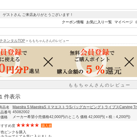
 ゲストさん ご来店ありがとうございます！
クーポン情報
お気に入り一覧
マイページ
チネンタルTOP
> ももちゃんさんのレビュー
ももちゃんさんのレビュー
1-1 件表示
Maestra S MaestraS ⅡマエストラSバッグカービングトライブスCarving
商品名
45082002
商品番号
メーカー希望小売価格42,000円のところ 価格 42,000円
(＋税：4,200円)
価格
おすすめ度
購入者
新色ピンクを購入
春カラーでとても気に入りました