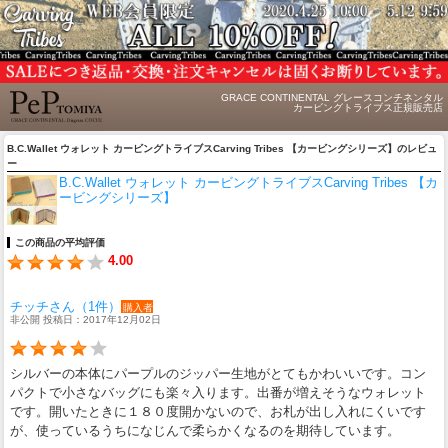
GRACE CONTINENTAL グレースコンチネンタル
カービングトライブス正規販売店
B.C.Wallet ウォレット カービングトライブスCarving Tribes 【カービングシリーズ】のレビュ
ー
B.C.Wallet ウォレット カービングトライブスCarving Tribes 【カ
ービングシリーズ】
この商品の平均評価
4.00
チッチさん（1件）
購入者
非公開 投稿日：2017年12月02日
シルバーの本体にパープルのジッパー生地がとてもかわいいです。コン
パクトで小さなバッグにも楽々入ります。出番が増えそうなウォレット
です。開いたときに１８０度開かないので、お札が出し入れにくいです
が、使っているうちになじんで柔らかくなるのを期待しています。