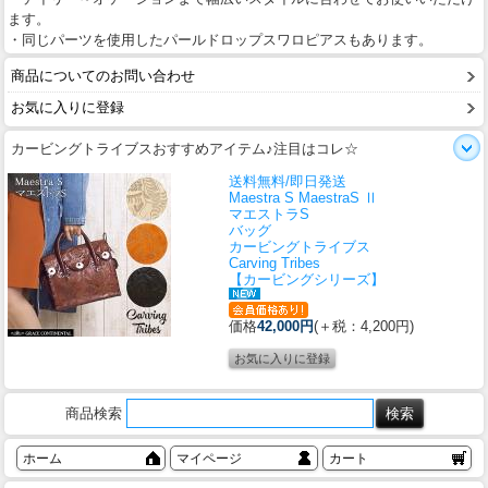
ます。
・同じパーツを使用したパールドロップスワロピアスもあります。
商品についてのお問い合わせ
お気に入りに登録
カービングトライブスおすすめアイテム♪注目はコレ☆
送料無料/即日発送
Maestra S MaestraS Ⅱ
マエストラS
バッグ
カービングトライブス
Carving Tribes
【カービングシリーズ】
価格
42,000円
(＋税：4,200円)
商品検索
ホーム
マイページ
カート