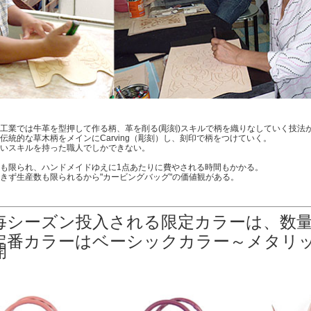
工業では牛革を型押して作る柄、革を削る(彫刻)スキルで柄を織りなしていく技法
伝統的な草木柄をメインにCarving（彫刻）し、刻印で柄をつけていく。
いスキルを持った職人でしかできない。
も限られ、ハンドメイドゆえに1点あたりに費やされる時間もかかる。
きず生産数も限られるから"カービングバッグ"の価値観がある。
毎シーズン投入される限定カラーは、数
定番カラーはベーシックカラー～メタリ
開