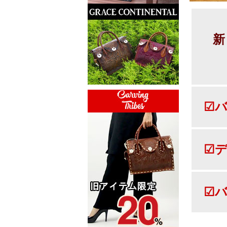
新
☑バ
☑デ
☑バ