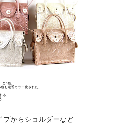
」と5色。
4色も定番カラー化された。
れる。
う。
イプからショルダーなど