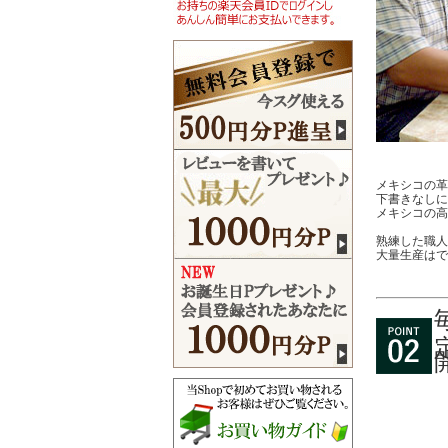
メキシコの革
下書きなしに
メキシコの高
熟練した職人
大量生産はで