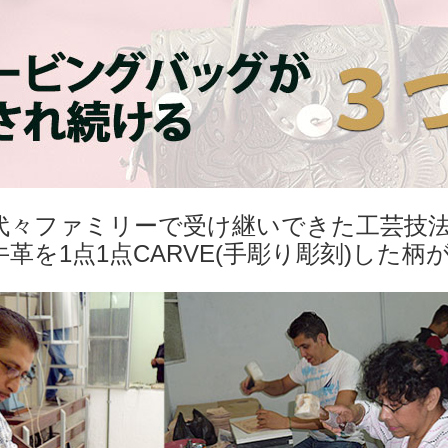
代々ファミリーで受け継いできた工芸技
牛革を1点1点CARVE(手彫り彫刻)した柄