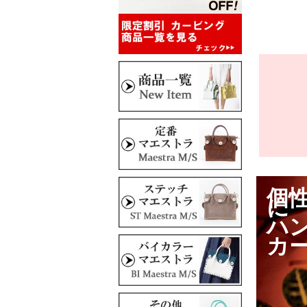
個
に
ハ
カ