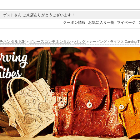
 ゲストさん ご来店ありがとうございます！
クーポン情報
お気に入り一覧
マイページ
チネンタルTOP
グレースコンチネンタル
バッグ
>
>
> カービングトライブス Carving Tr