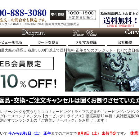
タル/GRACE CONTINENTAL国内最大級の正規販売店
最大級の品揃え 税別5,000円以上で送料無料 正午までのクレジット・代引で当日
レザーバッグを買うならココ！カービングトライブス定番の『カービングハンドバ
グレースコンチネンタル【カービングトライブス】販売実績11年目！累計販売数80
、心を満たすワンランク上の『ご褒美レザーバッグ』をお届けします！
休業
い
で
今から
8月8日（土） 正午
までのご注文で
8月8日（土）
出荷予定
です♪