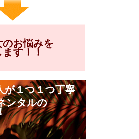
女のお悩みを
します！！
人が１つ１つ丁寧
ネンタルの
！