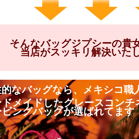
そんなバッグジプシーの貴
当店がスッキリ解決いた
性的なバッグなら、メキシコ職
ンドメイドしたグレースコンチ
ービングバッグが選ばれてます