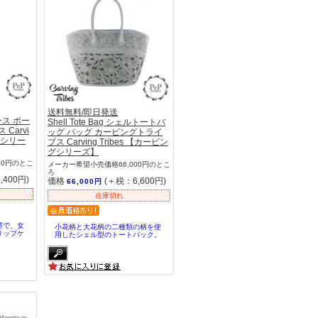
送料無料/即日発送
ース ポー
Shell Tote Bag シェルトートバ
Carvi
ッグ バッグ カービングトライ
ングシリー
ブス Carving Tribes 【カービン
グシリーズ】
00円のとこ
メーカー希望小売価格66,000円のとこ
ろ
,400円)
価格
(＋税：6,600円)
66,000円
在庫切れ
墨で、女
小花柄と大花柄の二種類の柄を使
リップケ
用したシェル型のトートバック。