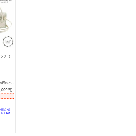
ステッチミ
】
00円のとこ
,000円)
を効かせ
T Ma