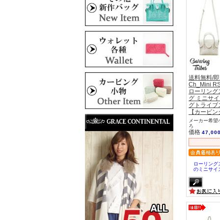
送料無料/
Ch_Mini 
ローリング
グ ミニサイ
グトライブス C
【カービン
メーカー希望小
ろ
価格
47,00
ローリング
のミニサイ