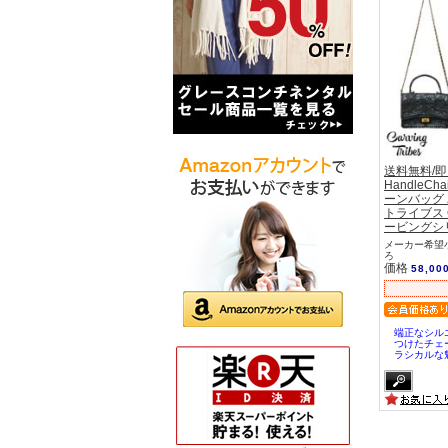
送料無料/
HandleC
ーンバッグ
トライブス Ca
ービングシ
メーカー希望小
ろ
価格
58,00
端正なシル
つけたチェ
ラシカルな