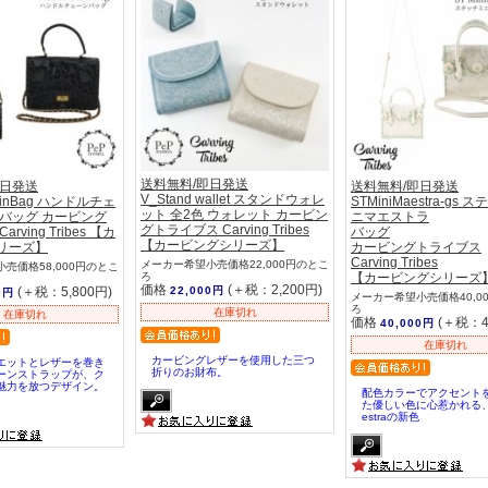
送料無料/即日発送
即日発送
送料無料/即日発送
V_Stand wallet スタンドウォレ
hainBag ハンドルチェ
STMiniMaestra-gs 
ット 全2色 ウォレット カービン
 バッグ カービング
ニマエストラ
グトライブス Carving Tribes
rving Tribes 【カ
バッグ
【カービングシリーズ】
リーズ】
カービングトライブス
Carving Tribes
メーカー希望小売価格22,000円のとこ
売価格58,000円のとこ
ろ
【カービングシリーズ
価格
(＋税：2,200円)
(＋税：5,800円)
22,000円
0円
メーカー希望小売価格40,0
ろ
在庫切れ
在庫切れ
価格
(＋税：4
40,000円
在庫切れ
カービングレザーを使用した三つ
エットとレザーを巻き
折りのお財布。
ーンストラップが、ク
魅力を放つデザイン。
配色カラーでアクセント
た優しい色に心惹かれる、S
estraの新色