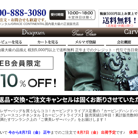
タル/GRACE CONTINENTAL国内最大級の正規販売店
最大級の品揃え 税別5,000円以上で送料無料 正午までのクレジット・代引で当日
レザーバッグを買うならココ！カービングトライブス定番の『カービングハンドバ
グレースコンチネンタル【カービングトライブス】販売実績11年目！累計販売数80
、心を満たすワンランク上の『ご褒美レザーバッグ』をお届けします！
休業
い
で
今から
8月7日（金） 正午
までのご注文で
8月7日（金）
出荷予定
です♪