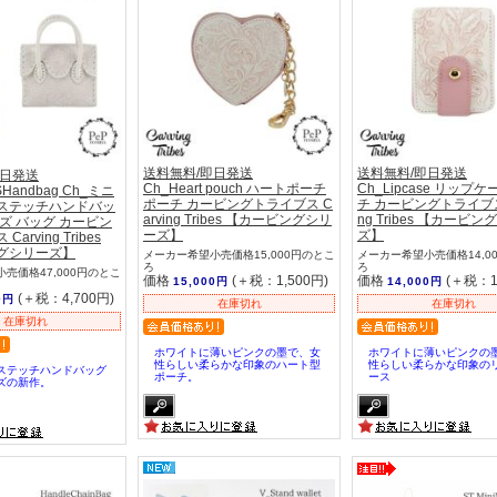
送料無料/即日発送
送料無料/即日発送
即日発送
Ch_Heart pouch ハートポーチ
Ch_Lipcase リップケ
RSHandbag Ch_ミニ
ポーチ カービングトライブス C
チ カービングトライブス 
ステッチハンドバッ
arving Tribes 【カービングシリ
ng Tribes 【カービ
ズ バッグ カービン
ーズ】
ズ】
arving Tribes
グシリーズ】
メーカー希望小売価格15,000円のとこ
メーカー希望小売価格14,0
ろ
ろ
売価格47,000円のとこ
価格
(＋税：1,500円)
価格
(＋税：1
15,000円
14,000円
(＋税：4,700円)
0円
在庫切れ
在庫切れ
在庫切れ
ホワイトに薄いピンクの墨で、女
ホワイトに薄いピンクの
性らしい柔らかな印象のハート型
性らしい柔らかな印象の
ステッチハンドバッグ
ポーチ。
ース
ズの新作。