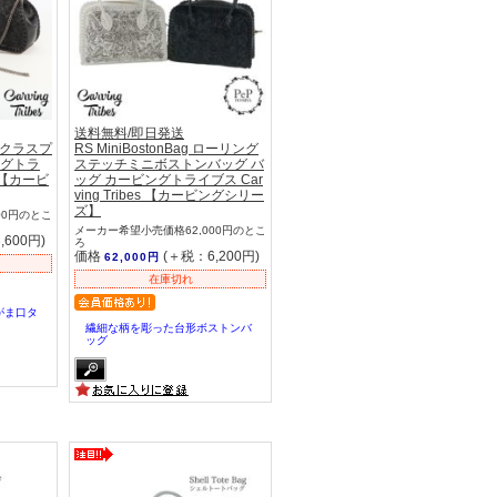
送料無料/即日発送
メタルクラスプ
RS MiniBostonBag ローリング
ングトラ
ステッチミニボストンバッグ バ
s 【カービ
ッグ カービングトライブス Car
ving Tribes 【カービングシリー
ズ】
00円のとこ
メーカー希望小売価格62,000円のとこ
,600円)
ろ
価格
(＋税：6,200円)
62,000円
在庫切れ
がま口タ
。
繊細な柄を彫った台形ボストンバ
ッグ