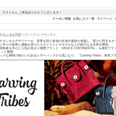
 ゲストさん ご来店ありがとうございます！
クーポン情報
お気に入り一覧
マイページ
チネンタルTOP
> グレースコンチネンタル
チネンタルデザイナーが、世界を回り各地の生地や素材を発掘し、受けた閃きをオ
ノ作りの姿勢に感銘を受けたスタイリストやモデルなどの絶大なる支持を獲得。
係者を中心に人気が高まり期間ブランド「GRACE CONTINENTAL」を基幹ブランド
ブランド展開。
グも独特の味わいのあるレザーバッグが人気になり、「Carving Tribes」単体