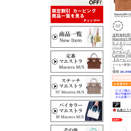
送料無料/
MaestraS
S メタリッ
バッグ
カービング
Carving Tri
【カービン
メーカー希望小
ろ
価格
36,00
1つ1つ職
柄が印象的
タル定番バ