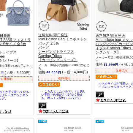
送料無料/即日発送
即日発送
送料無料/即日発送
Mini Boston Bag ミニボストン
 MT 22SS マエストラ
Metal clasp bag 
バッグ 全3色
ク Sサイズ 全2色
バッグ バッグ カービ
バッグ
イブス Carving Tribe
カービングトライブス
トライブス
ングシリーズ】
Carving Tribes
bes
メーカー希望小売価格36,0
【カービングシリーズ】
グシリーズ】
ろ
価格
(＋税：3
36,000円
メーカー希望小売価格48,000円のとこ
売価格36,000円のとこ
ろ
在庫切れ
価格
(＋税：4,800円)
(＋税：3,600円)
48,000円
0円
在庫切れ
在庫切れ
小さめサイズが可愛い、
イプのショルダーバッグ
・ころんとしたシルエットと美し
人さんが手で彫っている
い手彫りの柄がさりげなく映え
なグレースコンチネン
る、ボストン型のミニバッグ。
ッグ。