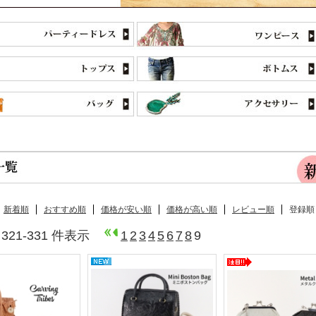
新着順
おすすめ順
価格が安い順
価格が高い順
レビュー順
登録順
 321-331 件表示
1
2
3
4
5
6
7
8
9