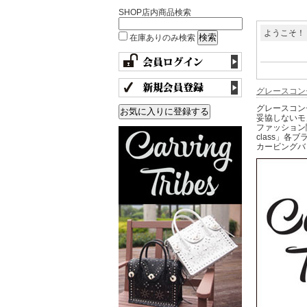
SHOP店内商品検索
ようこそ！
在庫ありのみ検索
グレースコン
グレースコン
妥協しないモ
ファッション関
class」各
カービングバッ