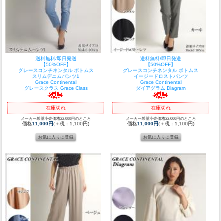
送料無料/即日発送
送料無料/即日発送
【50%OFF】
【50%OFF】
グレースコンチネンタル ボトムス
グレースコンチネンタル ボトムス
スリムデニムパンツ1
イージードロストパンツ
Grace Continental
Grace Continental
グレースクラス Grace Class
ダイアグラム Diagram
在庫切れ
在庫切れ
メーカー希望小売価格22,000円のところ
メーカー希望小売価格22,000円のところ
価格
11,000円
(＋税：1,100円)
価格
11,000円
(＋税：1,100円)