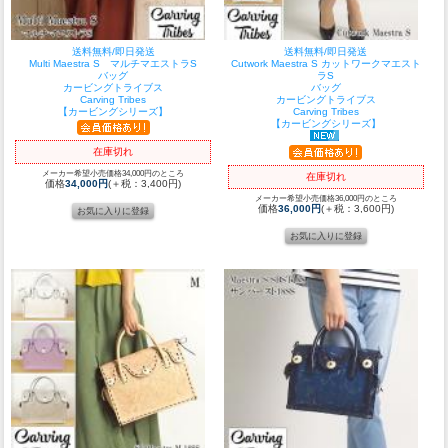
送料無料/即日発送
送料無料/即日発送
Multi Maestra S マルチマエストラS
Cutwork Maestra S カットワークマエスト
バッグ
ラS
カービングトライブス
バッグ
Carving Tribes
カービングトライブス
【カービングシリーズ】
Carving Tribes
【カービングシリーズ】
在庫切れ
メーカー希望小売価格34,000円のところ
在庫切れ
価格
34,000円
(＋税：3,400円)
メーカー希望小売価格36,000円のところ
価格
36,000円
(＋税：3,600円)