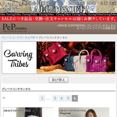
GRACE CONTINENTAL グレースコンチネンタル
カービングトライブス正規販売店
グレースコンチネンタルTOP
> グレースコンチネンタル
並び替え
グレースコンチネンタル
<
1
…
3
4
5
6