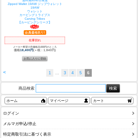
送料無料/即日発送
Zipped Wallet 19AW ジップウォレット
19AW
ウォレット
カービングトライブス
Carving Tribes
【カービングシリーズ】
在庫切れ
メーカー希望小売価格23,000円のところ
価格
18,400円
(＋税：1,840円)
<
1
…
3
4
5
6
商品検索
ホーム
マイページ
カート
ログイン
メルマガ申込/停止
特定商取引法に基づく表示