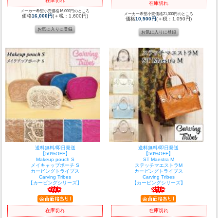
在庫切れ
在庫切れ
メーカー希望小売価格16,000円のところ
メーカー希望小売価格21,000円のところ
価格
16,000円
(＋税：1,600円)
価格
10,500円
(＋税：1,050円)
送料無料/即日発送
送料無料/即日発送
【50%OFF】
【50%OFF】
Makeup pouch S
ST Maestra M
メイキャップポーチ S
ステッチマエストラM
カービングトライブス
カービングトライブス
Carving Tribes
Carving Tribes
【カービングシリーズ】
【カービングシリーズ】
在庫切れ
在庫切れ