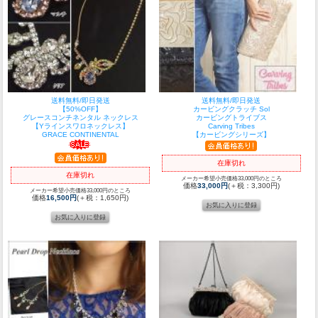
送料無料/即日発送
送料無料/即日発送
【50%OFF】
カービングクラッチ Sol
グレースコンチネンタル ネックレス
カービングトライブス
【Yラインスワロネックレス】
Carving Tribes
GRACE CONTINENTAL
【カービングシリーズ】
在庫切れ
在庫切れ
メーカー希望小売価格33,000円のところ
価格
33,000円
(＋税：3,300円)
メーカー希望小売価格33,000円のところ
価格
16,500円
(＋税：1,650円)