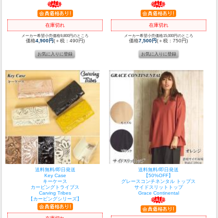
在庫切れ
在庫切れ
メーカー希望小売価格9,800円のところ
メーカー希望小売価格15,000円のところ
価格
4,900円
(＋税：490円)
価格
7,500円
(＋税：750円)
送料無料/即日発送
送料無料/即日発送
Key Case
【50%OFF】
キーケース
グレースコンチネンタル トップス
カービングトライブス
サイドスリットトップ
Carving Tribes
Grace Continental
【カービングシリーズ】