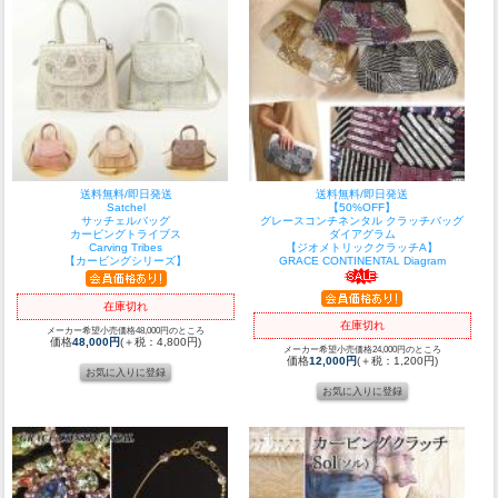
送料無料/即日発送
送料無料/即日発送
Satchel
【50%OFF】
サッチェルバッグ
グレースコンチネンタル クラッチバッグ
カービングトライブス
ダイアグラム
Carving Tribes
【ジオメトリッククラッチA】
【カービングシリーズ】
GRACE CONTINENTAL Diagram
在庫切れ
在庫切れ
メーカー希望小売価格48,000円のところ
価格
48,000円
(＋税：4,800円)
メーカー希望小売価格24,000円のところ
価格
12,000円
(＋税：1,200円)