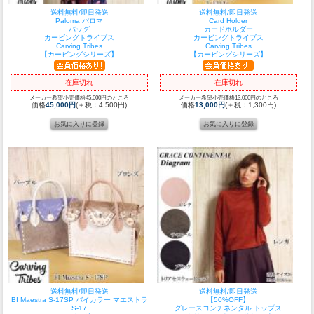
送料無料/即日発送
送料無料/即日発送
Paloma パロマ
Card Holder
バッグ
カードホルダー
カービングトライブス
カービングトライブス
Carving Tribes
Carving Tribes
【カービングシリーズ】
【カービングシリーズ】
在庫切れ
在庫切れ
メーカー希望小売価格45,000円のところ
メーカー希望小売価格13,000円のところ
価格
45,000円
(＋税：4,500円)
価格
13,000円
(＋税：1,300円)
送料無料/即日発送
送料無料/即日発送
BI Maestra S-17SP バイカラー マエストラ
【50%OFF】
S-17
グレースコンチネンタル トップス