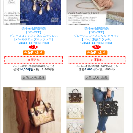
送料無料/即日発送
送料無料/即日発送
【50%OFF】
【50%OFF】
グレースコンチネンタル ネックレス
グレースコンチネンタル クラッチ
【パールドロップネックレス】
【パール刺繍クラッチ】
GRACE CONTINENTAL
GRACE CONTINENTAL
在庫切れ
在庫切れ
メーカー希望小売価格28,000円のところ
メーカー希望小売価格16,000円のところ
価格
14,000円
(＋税：1,400円)
価格
8,000円
(＋税：800円)