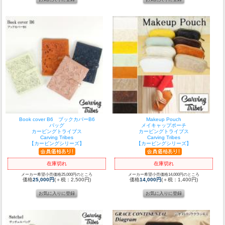
Book cover B6 ブックカバーB6
Makeup Pouch
バッグ
メイキャップポーチ
カービングトライブス
カービングトライブス
Carving Tribes
Carving Tribes
【カービングシリーズ】
【カービングシリーズ】
在庫切れ
在庫切れ
メーカー希望小売価格25,000円のところ
メーカー希望小売価格14,000円のところ
価格
25,000円
(＋税：2,500円)
価格
14,000円
(＋税：1,400円)