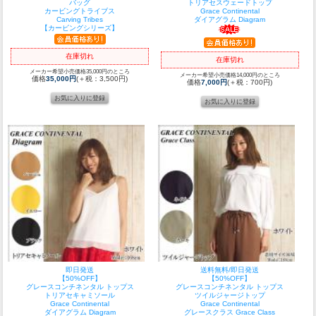
バッグ
トリアセスウェードトップ
カービングトライブス
Grace Continental
Carving Tribes
ダイアグラム Diagram
【カービングシリーズ】
在庫切れ
在庫切れ
メーカー希望小売価格35,000円のところ
メーカー希望小売価格14,000円のところ
価格
35,000円
(＋税：3,500円)
価格
7,000円
(＋税：700円)
即日発送
送料無料/即日発送
【50%OFF】
【50%OFF】
グレースコンチネンタル トップス
グレースコンチネンタル トップス
トリアセキャミソール
ツイルジャージトップ
Grace Continental
Grace Continental
ダイアグラム Diagram
グレースクラス Grace Class