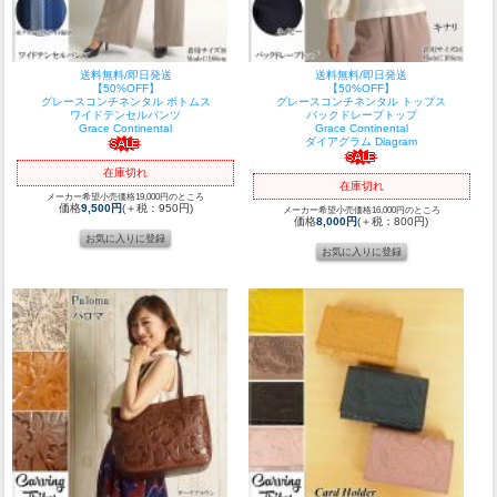
送料無料/即日発送
送料無料/即日発送
【50%OFF】
【50%OFF】
グレースコンチネンタル ボトムス
グレースコンチネンタル トップス
ワイドテンセルパンツ
バックドレープトップ
Grace Continental
Grace Continental
ダイアグラム Diagram
在庫切れ
在庫切れ
メーカー希望小売価格19,000円のところ
価格
9,500円
(＋税：950円)
メーカー希望小売価格16,000円のところ
価格
8,000円
(＋税：800円)