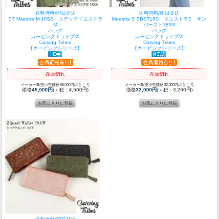
送料無料/即日発送
送料無料/即日発送
ST Maestra M 18SS ステッチマエストラ
Maestra S SBST18S マエストラS サン
M
バースト18SS
バッグ
バッグ
カービングトライブス
カービングトライブス
Carving Tribes
Carving Tribes
【カービングシリーズ】
【カービングシリーズ】
在庫切れ
在庫切れ
メーカー希望小売価格45,000円のところ
メーカー希望小売価格32,000円のところ
価格
45,000円
(＋税：4,500円)
価格
32,000円
(＋税：3,200円)