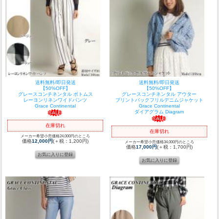
送料無料/即日発送
送料無料/即日発送
【50%OFF】
【50%OFF】
グレースコンチネンタル ボトムス
グレースコンチネンタル アウター
レーヨンリネンワイドパンツ
プリントバックフリルデニムジャケット
Grace Continental
Grace Continental
ダイアグラム Diagram
在庫切れ
在庫切れ
メーカー希望小売価格24,000円のところ
価格
12,000円
(＋税：1,200円)
メーカー希望小売価格34,000円のところ
価格
17,000円
(＋税：1,700円)