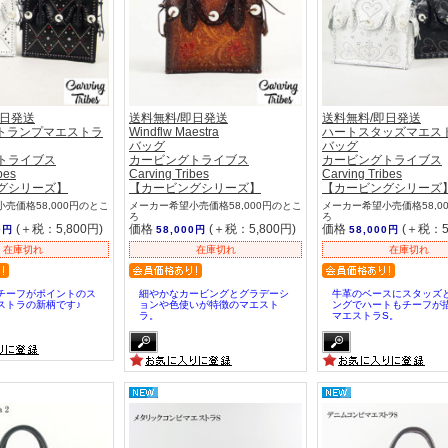
即日発送
送料無料/即日発送
送料無料/即日発送
MS トランプマエストラ
Windflw Maestra
ハートスタッズマエス
バッグ
バッグ
トライブス
カービングトライブス
カービングトライブス
bes
Carving Tribes
Carving Tribes
グシリーズ】
【カービングシリーズ】
【カービングシリーズ
売価格58,000円のとこ
メーカー希望小売価格58,000円のとこ
メーカー希望小売価格58,0
ろ
ろ
(＋税：5,800円)
価格
(＋税：5,800円)
価格
(＋税：5
0円
58,000円
58,000円
在庫切れ
在庫切れ
在庫切れ
チーフがポイントのス
細やかなカービングとグラデーシ
牛革のベースにスタッズ
ストラの新柄です♪
ョンや色使いが特徴のマエスト
ングでハートもチーフが
ラ。
マエストラS。