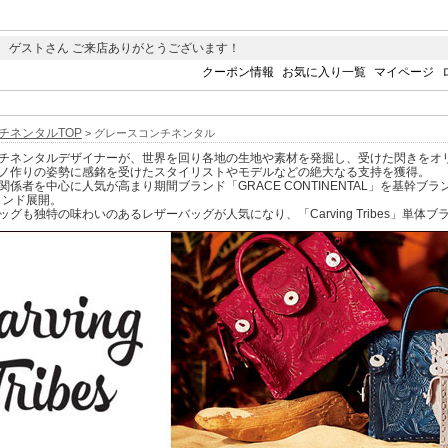
 ゲストさん ご来店ありがとうございます！
クーポン情報
お気に入り一覧
マイページ
チネンタルTOP
> グレースコンチネンタル
チネンタルデザイナーが、世界を回り各地の生地や素材を発掘し、受けた閃きをオ
ノ作りの姿勢に感銘を受けたスタイリストやモデルなどの絶大なる支持を獲得。
係者を中心に人気が高まり期間ブランド「GRACE CONTINENTAL」を基幹ブランド
ブランド展開。
グも独特の味わいのあるレザーバッグが人気になり、「Carving Tribes」単体