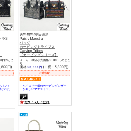
送料無料/即日発送
トラS
Paisly Maestra
バッグ
カービングトライブス
Carving Tribes
】
【カービングシリーズ】
00円のとこ
メーカー希望小売価格58,000円のとこ
ろ
,800円)
価格
(＋税：5,800円)
58,000円
在庫切れ
とパンチ
ペイズリー柄のカービングレザー
描かれた
が新しいマエストラ。