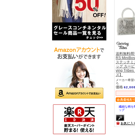
送料無料/
RS MiniB
ステッチミ
ッグ カービ
ving Tr
ズ】
メーカー希望小
ろ
価格
62,00
繊細な柄を
ッグ