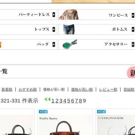
新着順
おすすめ順
価格が安い順
価格が高い順
レビュー順
登録順
 321-331 件表示
1
2
3
4
5
6
7
8
9