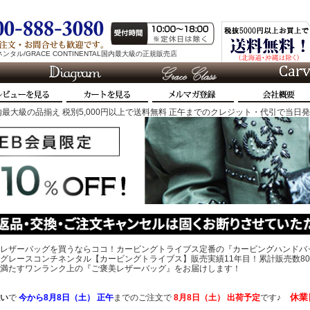
タル/GRACE CONTINENTAL国内最大級の正規販売店
最大級の品揃え 税別5,000円以上で送料無料 正午までのクレジット・代引で当日
レザーバッグを買うならココ！カービングトライブス定番の『カービングハンドバ
グレースコンチネンタル【カービングトライブス】販売実績11年目！累計販売数80
、心を満たすワンランク上の『ご褒美レザーバッグ』をお届けします！
休業
い
で
今から
8月8日（土） 正午
までのご注文で
8月8日（土）
出荷予定
です♪