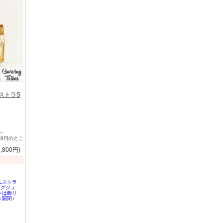
マエストラS
】
00円のとこ
,800円)
エストラ
ラグジュ
ンは飾り
開閉♪