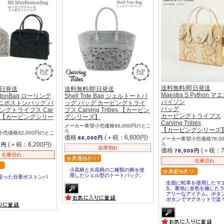
送料無料/即日発送
即日発送
送料無料/即日発送
Maestra S Python 
ostonBag ローリング
Shell Tote Bag シェルトートバ
パイソン
ニボストンバッグ バ
ッグ バッグ カービングトライ
バッグ
ングトライブス Car
ブス Carving Tribes 【カービン
カービングトライブス
ibes 【カービングシリー
グシリーズ】
Carving Tribes
メーカー希望小売価格66,000円のとこ
【カービングシリーズ
ろ
売価格62,000円のとこ
価格
(＋税：6,600円)
66,000円
メーカー希望小売価格78,0
(＋税：6,200円)
ろ
0円
在庫切れ
価格
(＋税：7
78,000円
在庫切れ
在庫切れ
小花柄と大花柄の二種類の柄を使
用したシェル型のトートバック。
彫った台形ボストンバ
全面に蛇革を使用したマ
S。裏地に金色を施した
アリーなアイテム。ボタ
ボタンでマグネットで楽々