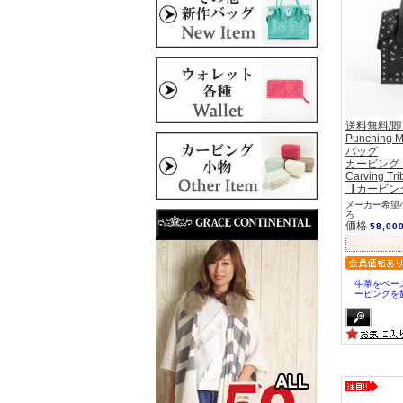
送料無料/
Punching M
バッグ
カービング
Carving Tri
【カービン
メーカー希望小
ろ
価格
58,00
牛革をベー
ービングを