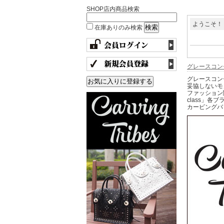
SHOP店内商品検索
ようこそ！
在庫ありのみ検索
グレースコン
グレースコン
妥協しないモ
ファッション関
class」各
カービングバッ