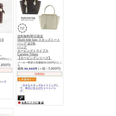
送料無料/即日発送
ラS
Studs tote bag スタッズトート
バッグ 全2色
バッグ
カービングトライブス
】
Carving Tribes
【カービングシリーズ】
00円のとこ
メーカー希望小売価格59,000円のとこ
,800円)
ろ
価格
(＋税：5,900円)
59,000円
在庫切れ
タンで
・小さなスタッズをトリミングし
て、辛口に仕上げたトートバッ
グ。