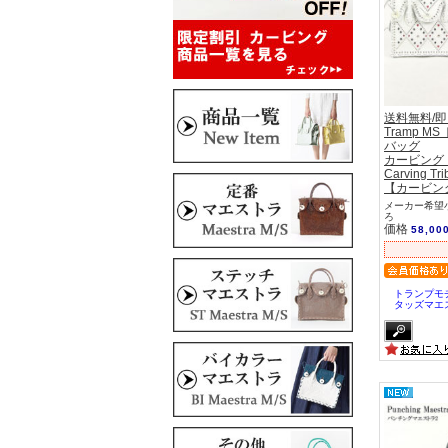
送料無料/
Tramp 
バッグ
カービング
Carving Tri
【カービン
メーカー希望小
ろ
価格
58,00
トランプモ
タッズマエ