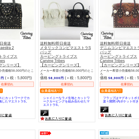
即日発送
送料無料/即日発送
送料無料/即日発送
aestra 2
メタリックコンビマエストラS
デニムコンビマエスト
バッグ
バッグ
トライブス
カービングトライブス
カービングトライブス
bes
Carving Tribes
Carving Tribes
グシリーズ】
【カービングシリーズ】
【カービングシリーズ
売価格58,000円のとこ
メーカー希望小売価格58,000円のとこ
メーカー希望小売価格58,0
ろ
ろ
(＋税：5,800円)
価格
(＋税：5,800円)
価格
(＋税：5
0円
58,000円
58,000円
在庫切れ
在庫切れ
在庫切れ
スにカットワークでカ
シャイニーなラメ生地とカットワ
フラップはマグネットボ
施したマエストラS。
ークカービングを組み合わせたマ
楽々開閉♪内ポケット付き
エストラS。