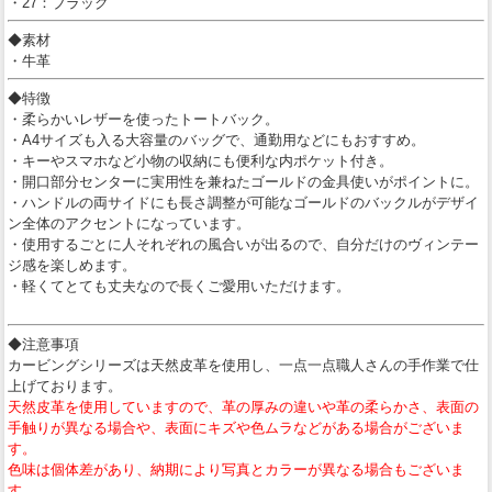
・27：ブラック
◆素材
・牛革
◆特徴
・柔らかいレザーを使ったトートバック。
・A4サイズも入る大容量のバッグで、通勤用などにもおすすめ。
・キーやスマホなど小物の収納にも便利な内ポケット付き。
・開口部分センターに実用性を兼ねたゴールドの金具使いがポイントに。
・ハンドルの両サイドにも長さ調整が可能なゴールドのバックルがデザイ
ン全体のアクセントになっています。
・使用するごとに人それぞれの風合いが出るので、自分だけのヴィンテー
ジ感を楽しめます。
・軽くてとても丈夫なので長くご愛用いただけます。
◆注意事項
カービングシリーズは天然皮革を使用し、一点一点職人さんの手作業で仕
上げております。
天然皮革を使用していますので、革の厚みの違いや革の柔らかさ、表面の
手触りが異なる場合や、表面にキズや色ムラなどがある場合がございま
す。
色味は個体差があり、納期により写真とカラーが異なる場合もございま
す。