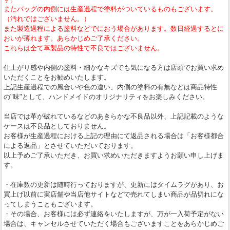
またバッグの内側には生産過程で塗料がついているものもございます。
（汚れではございません。）
また製造過程による塗料などでにおう場合があります。数日経過するとに
おいが薄れます。あらかじめご了承ください。
これらは全て革製品の特性で不良ではございません。
仕上がり感や内側の塗料・細かなキズでも気になる方は店頭でお買い求め
いただくことをお勧めいたします。
上記生産過程での風合いや色の違い、内側の塗料の有無などは商品特性
の"味"として、ハンドメイドのオリジナリティをお楽しみください。
当店では革が破れているなどのあきらかな不良品以外、上記記載のような
ケースは不良品としておりません。
お客様が生産過程における上記の理由にて返品される場合は「お客様都合
による返品」とさせていただいております。
以上予めご了承いただき、お買い求めいただきますようお願い申し上げま
す。
・在庫数の更新は随時行っておりますが、更新にはタイムラグがあり、お
買上げ以前に実店舗や当店他サイトなどで売れてしまい商品が品切れにな
ってしまうこともございます。
・その場合、お客様には必ず連絡をいたしますが、万が一入荷予定がない
場合は、キャンセルさせていただく場合もございますことをあらかじめご