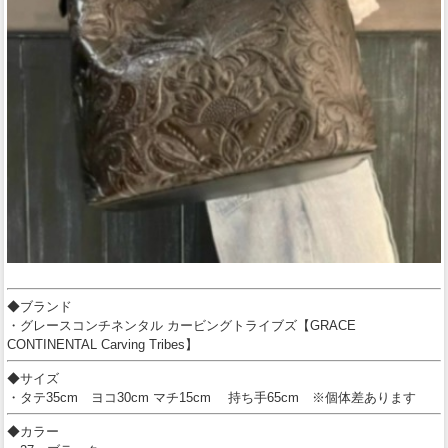
◆ブランド
・グレースコンチネンタル カービングトライブズ【GRACE
CONTINENTAL Carving Tribes】
◆サイズ
・タテ35cm ヨコ30cm マチ15cm 持ち手65cm ※個体差あります
◆カラー