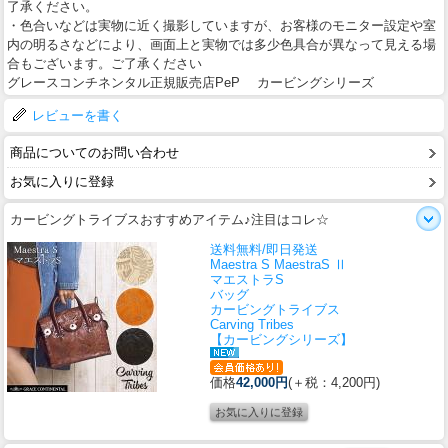
了承ください。
・色合いなどは実物に近く撮影していますが、お客様のモニター設定や室
内の明るさなどにより、画面上と実物では多少色具合が異なって見える場
合もございます。ご了承ください
グレースコンチネンタル正規販売店PeP カービングシリーズ
レビューを書く
商品についてのお問い合わせ
お気に入りに登録
カービングトライブスおすすめアイテム♪注目はコレ☆
送料無料/即日発送
Maestra S MaestraS Ⅱ
マエストラS
バッグ
カービングトライブス
Carving Tribes
【カービングシリーズ】
価格
42,000円
(＋税：4,200円)