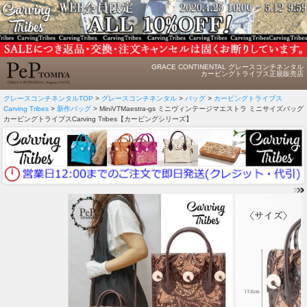
GRACE CONTINENTAL グレースコンチネンタル
カービングトライブス正規販売店
グレースコンチネンタルTOP
>
グレースコンチネンタル
>
バッグ
>
カービングトライブス
Carving Tribes
>
新作バッグ
> MiniVTMaestra-gs ミニヴィンテージマエストラ ミニサイズバッグ
カービングトライブスCarving Tribes【カービングシリーズ】