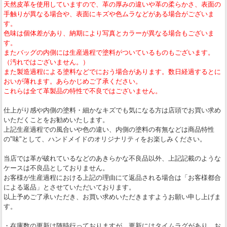
天然皮革を使用していますので、革の厚みの違いや革の柔らかさ、表面の
手触りが異なる場合や、表面にキズや色ムラなどがある場合がございま
す。
色味は個体差があり、納期により写真とカラーが異なる場合もございま
す。
またバッグの内側には生産過程で塗料がついているものもございます。
（汚れではございません。）
また製造過程による塗料などでにおう場合があります。数日経過するとに
おいが薄れます。あらかじめご了承ください。
これらは全て革製品の特性で不良ではございません。
仕上がり感や内側の塗料・細かなキズでも気になる方は店頭でお買い求め
いただくことをお勧めいたします。
上記生産過程での風合いや色の違い、内側の塗料の有無などは商品特性
の"味"として、ハンドメイドのオリジナリティをお楽しみください。
当店では革が破れているなどのあきらかな不良品以外、上記記載のような
ケースは不良品としておりません。
お客様が生産過程における上記の理由にて返品される場合は「お客様都合
による返品」とさせていただいております。
以上予めご了承いただき、お買い求めいただきますようお願い申し上げま
す。
・在庫数の更新は随時行っておりますが、更新にはタイムラグがあり、お