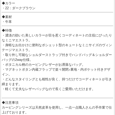
◆カラー
・22：ダークブラウン
◆素材
・牛革
◆特徴
・濃淡の効いた美しいカラーが目を惹くコーディネートの主役にぴったり
なミニマエストラ。
・身軽なお出かけに便利なポシェット型のキュートなミニサイズのヴィン
テージマエストラ。
・取り外し可能なショルダーストラップ付きでハンドバッグ＆ショルダー
バッグの2way仕様。
・ボタニカル柄のカービングレザーがお洒落なバッグ。
・マグネットボタン内蔵フラップで楽々開閉♪裏地・内ポケット付きデザ
イン。
・どんなスタイリングとも相性が良く、持つだけでコーディネートが引き
締まります。
・軽くて丈夫なレザーバッグなので長くご愛用いただけます。
◆注意事項
カービングシリーズは天然皮革を使用し、一点一点職人さんの手作業で仕
上げております。