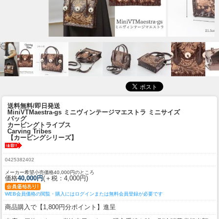
送料無料/即日発送
MiniVTMaestra-gs ミニヴィンテージマエストラ ミニサイズ
バッグ
カービングトライブス
Carving Tribes
【カービングシリーズ】
0425382402
メーカー希望小売価格40,000円のところ
価格
40,000円
(＋税：4,000円)
WEB会員価格の閲覧・購入にはログインまたは無料会員登録が必要です
商品購入で【1,800円分ポイント】進呈