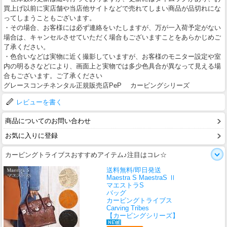
買上げ以前に実店舗や当店他サイトなどで売れてしまい商品が品切れにな
ってしまうこともございます。
・その場合、お客様には必ず連絡をいたしますが、万が一入荷予定がない
場合は、キャンセルさせていただく場合もございますことをあらかじめご
了承ください。
・色合いなどは実物に近く撮影していますが、お客様のモニター設定や室
内の明るさなどにより、画面上と実物では多少色具合が異なって見える場
合もございます。ご了承ください
グレースコンチネンタル正規販売店PeP カービングシリーズ
レビューを書く
商品についてのお問い合わせ
お気に入りに登録
カービングトライブスおすすめアイテム♪注目はコレ☆
送料無料/即日発送
Maestra S MaestraS Ⅱ
マエストラS
バッグ
カービングトライブス
Carving Tribes
【カービングシリーズ】