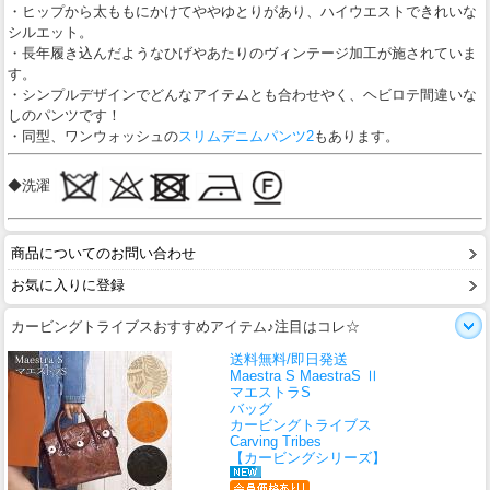
・ヒップから太ももにかけてややゆとりがあり、ハイウエストできれいな
シルエット。
・長年履き込んだようなひげやあたりのヴィンテージ加工が施されていま
す。
・シンプルデザインでどんなアイテムとも合わせやく、ヘビロテ間違いな
しのパンツです！
・同型、ワンウォッシュの
スリムデニムパンツ2
もあります。
◆洗濯
商品についてのお問い合わせ
お気に入りに登録
カービングトライブスおすすめアイテム♪注目はコレ☆
送料無料/即日発送
Maestra S MaestraS Ⅱ
マエストラS
バッグ
カービングトライブス
Carving Tribes
【カービングシリーズ】