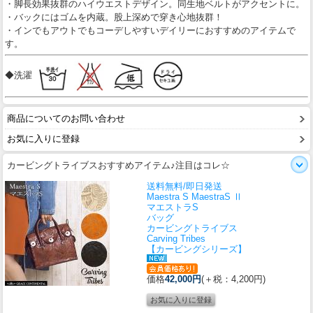
・脚長効果抜群のハイウエストデザイン。同生地ベルトがアクセントに。
・バックにはゴムを内蔵。股上深めで穿き心地抜群！
・インでもアウトでもコーデしやすいデイリーにおすすめのアイテムで
す。
◆洗濯
商品についてのお問い合わせ
お気に入りに登録
カービングトライブスおすすめアイテム♪注目はコレ☆
送料無料/即日発送
Maestra S MaestraS Ⅱ
マエストラS
バッグ
カービングトライブス
Carving Tribes
【カービングシリーズ】
価格
42,000円
(＋税：4,200円)