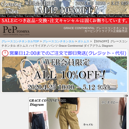
GRACE CONTINENTAL グレースコンチネンタル
カービングトライブス正規販売店
グレースコンチネンタルTOP
>
グレースコンチネンタル
>
ボトムス
> 【50%OFF】グレースコン
チネンタル ボトムス ハイライズチノパンツ Grace Continental ダイアグラム Diagram