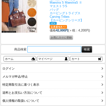
Maestra S MaestraS Ⅱ
マエストラS
バッグ
カービングトライブス
Carving Tribes
【カービングシリーズ】
価格
42,000円
(＋税：4,200円)
商品検索
ホーム
マイページ
カート
ログイン
メルマガ申込/停止
特定商取引法に基づく表示
送料とお支払い方法について
個人情報の取扱いについて