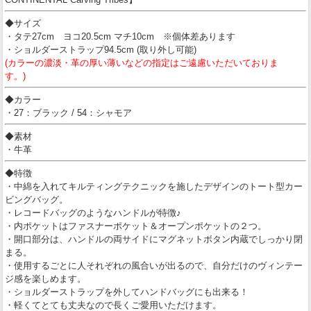
◆サイズ
・タテ27cm ヨコ20.5cm マチ10cm ※個体差あります
・ショルダーストラップ94.5cm (取り外し可能)
(カラーの濃淡・革の厚い薄いなどの指定はご遠慮いただいておりま
す。)
◆カラー
・27：ブラック / 54：シャモア
◆素材
・牛革
◆特徴
・中綿を入れてキルティングテクニックを施したデザインのトート型カー
ビングバッグ。
・レコードバッグのようなハンドルが特徴♪
・内ポケットはファスナーポケット＆オープンポケットの２つ。
・開口部分は、ハンドルの両サイドにマグネットボタン内蔵でしっかり閉
まる。
・使用するごとに人それぞれの風合いが出るので、自分だけのヴィンテー
ジ感を楽しめます。
・ショルダーストラップを外してハンドバッグにも出来る！
・軽くてとても丈夫なので長くご愛用いただけます。