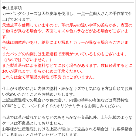
◆注意事項
カービングシリーズは天然皮革を使用し、一点一点職人さんの手作業で仕
上げております。
天然皮革を使用していますので、革の厚みの違いや革の柔らかさ、表面の
手触りが異なる場合や、表面にキズや色ムラなどがある場合がございま
す。
色味は個体差があり、納期により写真とカラーが異なる場合もございま
す。
またバッグの内側には生産過程で塗料がついているものもございます。
（汚れではございません。）
また製造過程による塗料などでにおう場合があります。数日経過するとに
おいが薄れます。あらかじめご了承ください。
これらは全て革製品の特性で不良ではございません。
仕上がり感やにおい内側の塗料・細かなキズでも気になる方は店頭でお買
い求めいただくことをお勧めいたします。
上記生産過程での風合いや色の違い、内側の塗料の有無などは商品特性
の"味"として、ハンドメイドのオリジナリティをお楽しみください。
当店では革が破れているなどのあきらかな不良品以外、上記記載のような
ケースは不良品としておりません。
お客様が生産過程における上記の理由にて返品される場合は「お客様都合
による返品」とさせていただいております。