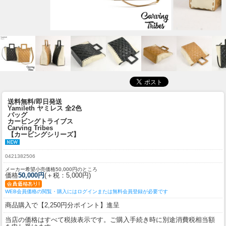
送料無料/即日発送
Yamileth ヤミレス 全2色
バッグ
カービングトライブス
Carving Tribes
【カービングシリーズ】
0421382506
メーカー希望小売価格50,000円のところ
価格
50,000円
(＋税：5,000円)
WEB会員価格の閲覧・購入にはログインまたは無料会員登録が必要です
商品購入で【2,250円分ポイント】進呈
当店の価格はすべて税抜表示です。ご購入手続き時に別途消費税相当額