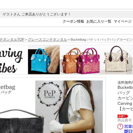
 ゲストさん ご来店ありがとうございます！
クーポン情報
お気に入り一覧
マイページ
チネンタルTOP
グレースコンチネンタル
>
> Bucketbag バケットバッグバッグカービン
送料無料
Bucke
バッグ
カービ
Carving
【カー
商品番号 0