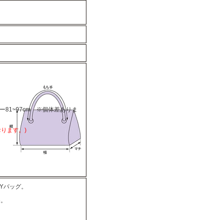
ダー81~97cm ※個体差ありま
ります。)
Yバッグ。
め。