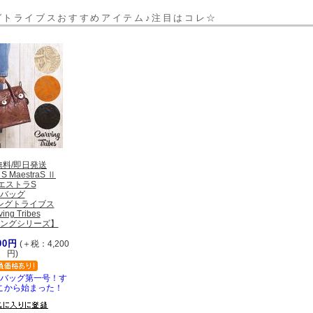
グトライブスおすすめアイテム♪注目はコレ☆
無料/即日発送
 S MaestraS Ⅱ
エストラS
バッグ
ングトライブス
ving Tribes
ングシリーズ】
00円
(＋税：4,200
円)
バッグ第一号！す
こから始まった！