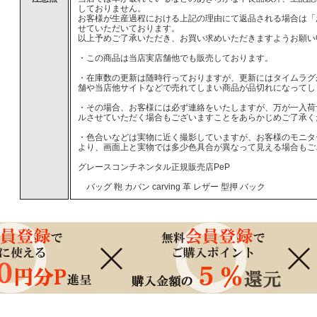
しておりません。
お客様が生産過程における上記の理由にて返品される場合は「
せていただいております。
以上予めご了承いただき、お買い求めいただきますようお願い
・この商品は当店実店舗他でも販売しております。
・在庫数の更新は随時行っておりますが、更新にはタイムラグ
舗や当店他サイトなどで売れてしまい商品が品切れになってし
・その場合、お客様には必ず連絡をいたしますが、万が一入荷
ルさせていただく場合もございますことをあらかじめご了承く
・色合いなどは実物に近く撮影していますが、お客様のモニタ
より、画面上と実物では多少色具合が異なって見える場合もご
グレースコンチネンタル正規販売店PeP
バッグ 鞄 カバン carving 革 レザー 型押 バック