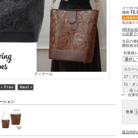
メーカー希
72
価格
商品購入で
WEB会
が必要で
当店の価
費税相当
到着後
カラー
ディテール
27：ブ
51：ダ
△：
残り
×：
在庫
ーション
数量
返品特約