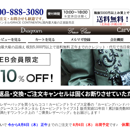
タル/GRACE CONTINENTAL国内最大級の正規販売店
最大級の品揃え 税別5,000円以上で送料無料 正午までのクレジット・代引で当日
レザーバッグを買うならココ！カービングトライブス定番の『カービングハンドバ
グレースコンチネンタル【カービングトライブス】販売実績11年目！累計販売数80
、心を満たすワンランク上の『ご褒美レザーバッグ』をお届けします！
休業
い
で
今から
8月6日（木） 正午
までのご注文で
8月6日（木）
出荷予定
です♪