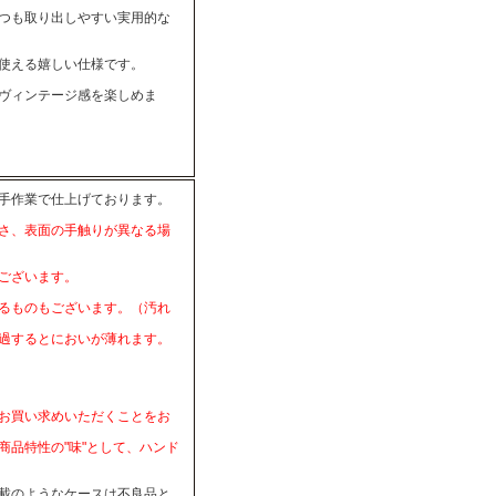
つも取り出しやすい実用的な
使える嬉しい仕様です。
ヴィンテージ感を楽しめま
手作業で仕上げております。
さ、表面の手触りが異なる場
ございます。
るものもございます。（汚れ
過するとにおいが薄れます。
お買い求めいただくことをお
品特性の"味"として、ハンド
載のようなケースは不良品と