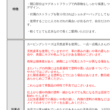
・開口部分はマグネットフラップで内容物をしっかり保護しつ
デザイン。
特徴
・付属のストラップを取り付ければショルダーバッグとしても
・使用するごとに人それぞれの風合いが出るので、自分だけの
す。
・軽くてとても丈夫なので長くご愛用いただけます。
カービングシリーズは天然皮革を使用し、一点一点職人さんの
天然皮革を使用していますので、革の厚みの違いや革の柔らか
合や、表面にキズや色ムラなどがある場合がございます。
色味は個体差があり、納期により写真とカラーが異なる場合も
またバッグの内側には生産過程で塗料や黒い点が多々ついてい
やカビではございません。）
また製造過程による塗料などでにおう場合があります。数日経
あらかじめご了承ください。
これらは全て革製品の特性で不良ではございません。
仕上がり感や内側の塗料・細かなキズでも気になる方は店頭で
勧めいたします。
上記生産過程での風合いや色の違い、内側の塗料の有無などは商
メイドのオリジナリティをお楽しみください。
注意点
当店では革が破れているなどのあきらかな不良品以外、上記記