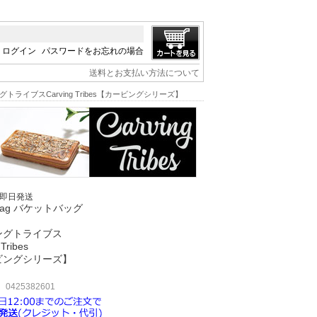
ログイン
パスワードをお忘れの場合
送料とお支払い方法について
グトライブスCarving Tribes【カービングシリーズ】
/即日発送
tbag バケットバッグ
ングトライブス
 Tribes
ビングシリーズ】
425382601