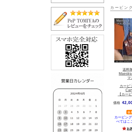
カービン
送料
Maestra
マ
カービ
Car
【カービ
42,0
価格
カービング
べてはこ