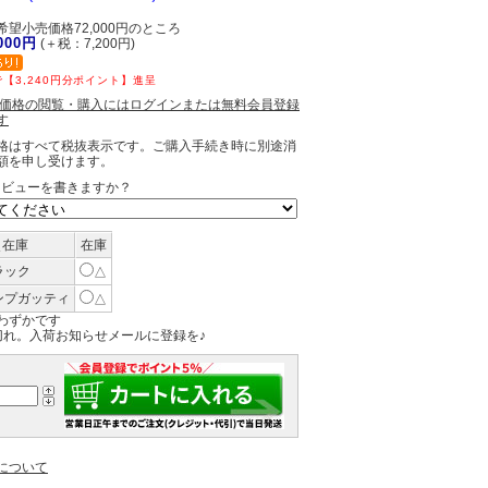
望小売価格72,000円のところ
,000円
(＋税：7,200円)
【3,240円分ポイント】進呈
員価格の閲覧・購入にはログインまたは無料会員登録
す
格はすべて税抜表示です。ご購入手続き時に別途消
額を申し受けます。
レビューを書きますか？
＼在庫
在庫
ラック
△
ンプガッティ
△
わずかです
切れ。入荷お知らせメールに登録を♪
について