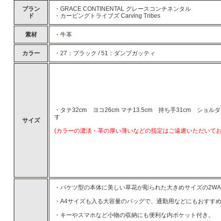
ブラン
・GRACE CONTINENTAL グレースコンチネンタル
ド
・カービングトライブズ Carving Tribes
素材
・牛革
カラー
・27：ブラック / 51：ダンプガッティ
・タテ32cm ヨコ26cm マチ13.5cm 持ち手31cm ショル
す
サイズ
(カラーの濃淡・革の厚い薄いなどの指定はご遠慮いただいてお
・バケツ型の本体に美しい草花が彫られた大きめサイズの2WA
・A4サイズも入る大容量のバッグで、通勤用などにもおすす
・キーやスマホなど小物の収納にも便利な内ポケット付き。