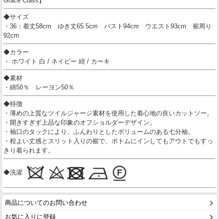
Grace Class】
◆サイズ
・36：着丈58cm ゆき丈65.5cm バスト94cm ウエスト93cm 裾周り
92cm
◆カラー
・ ホワイト 白 / ネイビー 紺 / カーキ
◆素材
・綿50％ レーヨン50％
◆特徴
・薄めの上質なツイルジャージ素材を使用した着心地の良いカットソー。
・開きすぎず上品な印象のオフショルダーデザイン。
・袖口のタックにより、ふんわりとしたボリュームのある七分袖。
・程よい丈感とスリット入りの裾で、ボトムにインしてもアウトでもすっ
きり着られます。
◆洗濯
商品についてのお問い合わせ
お気に入りに登録