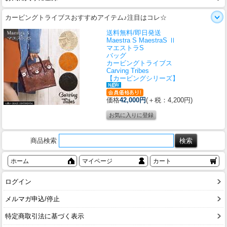
カービングトライブスおすすめアイテム♪注目はコレ☆
送料無料/即日発送
Maestra S MaestraS Ⅱ
マエストラS
バッグ
カービングトライブス
Carving Tribes
【カービングシリーズ】
価格
42,000円
(＋税：4,200円)
商品検索
ホーム
マイページ
カート
ログイン
メルマガ申込/停止
特定商取引法に基づく表示