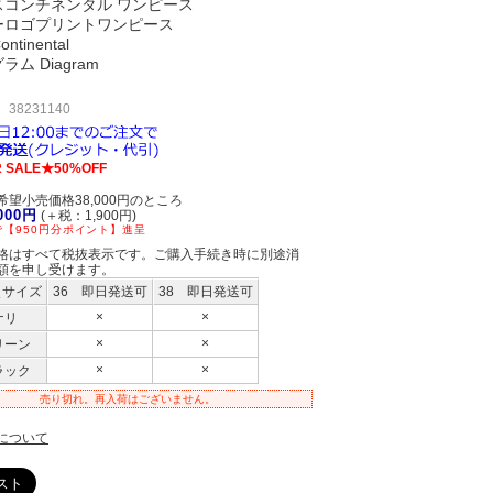
スコンチネンタル ワンピース
ーロゴプリントワンピース
ontinental
ム Diagram
38231140
 SALE★50%OFF
望小売価格38,000円のところ
,000円
(＋税：1,900円)
【950円分ポイント】進呈
格はすべて税抜表示です。ご購入手続き時に別途消
額を申し受けます。
＼サイズ
36 即日発送可
38 即日発送可
×
×
ナリ
×
×
リーン
×
×
ラック
売り切れ。再入荷はございません。
について