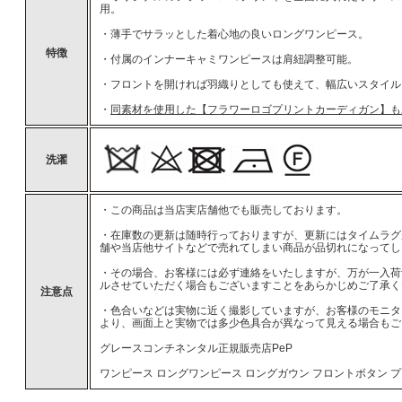
用。
・薄手でサラッとした着心地の良いロングワンピース。
特徴
・付属のインナーキャミワンピースは肩紐調整可能。
・フロントを開ければ羽織りとしても使えて、幅広いスタイル
・
同素材を使用した【フラワーロゴプリントカーディガン】も
洗濯
・この商品は当店実店舗他でも販売しております。
・在庫数の更新は随時行っておりますが、更新にはタイムラグ
舗や当店他サイトなどで売れてしまい商品が品切れになってし
・その場合、お客様には必ず連絡をいたしますが、万が一入荷
ルさせていただく場合もございますことをあらかじめご了承く
注意点
・色合いなどは実物に近く撮影していますが、お客様のモニタ
より、画面上と実物では多少色具合が異なって見える場合もご
グレースコンチネンタル正規販売店PeP
ワンピース ロングワンピース ロングガウン フロントボタン プ