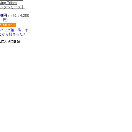
ving Tribes
ングシリーズ】
00円
(＋税：4,200
円)
バッグ第一号！す
こから始まった！