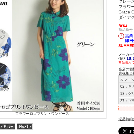
グレー
フラワ
Grace C
ダイアグラ
商品番号 
SUMMER
メーカー希
19
価格
商品購入で
当店の価
費税相当
カラー
02：キ
18：グ
27：ブ
フラワーロゴプリントワンピース
返品特約