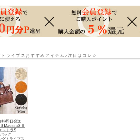
グトライブスおすすめアイテム♪注目はコレ☆
無料/即日発送
 S MaestraS Ⅱ
エストラS
バッグ
ングトライブス