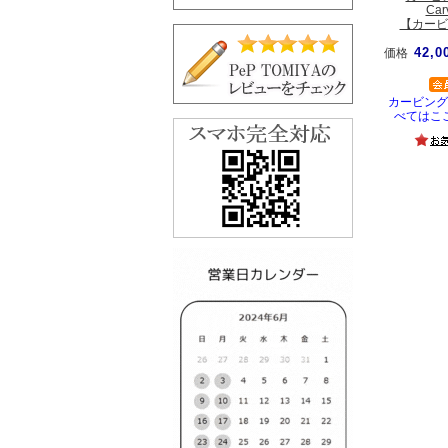
Car
【カービ
42,0
価格
カービング
べてはこ