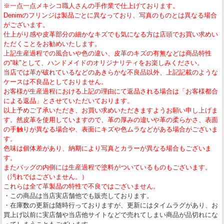
※一点一点メキシコ職人さんの手作業で仕上げております。
Denimのフリンジは製品ごとに異なっており、写真のものとは異なる場合
がございます。
仕上がり感や皮革部分の細かなキズでも気になる方は店頭でお買い求めい
ただくことをお勧めいたします。
上記生産過程での風合いや色の違い、皮革のキズの有無などは商品特性
の"味"として、ハンドメイドのオリジナリティをお楽しみください。
当店では革が破れているなどのあきらかな不良品以外、上記記載のような
ケースは不良品としておりません。
お客様が生産過程における上記の理由にて返品される場合は「お客様都合
による返品」とさせていただいております。
以上予めご了承いただき、お買い求めいただきますようお願い申し上げま
す。然皮革を使用していますので、革の厚みの違いや革の柔らかさ、表面
の手触りが異なる場合や、表面にキズや色ムラなどがある場合がございま
す。
色味は個体差があり、納期により写真とカラーが異なる場合もございま
す。
またバッグの内側には生産過程で塗料がついているものもございます。
（汚れではございません。）
これらは全て革製品の特性で不良ではございません。
・この商品は当店実店舗他でも販売しております。
・在庫数の更新は随時行っておりますが、更新にはタイムラグがあり、お
買上げ以前に実店舗や当店他サイトなどで売れてしまい商品が品切れにな