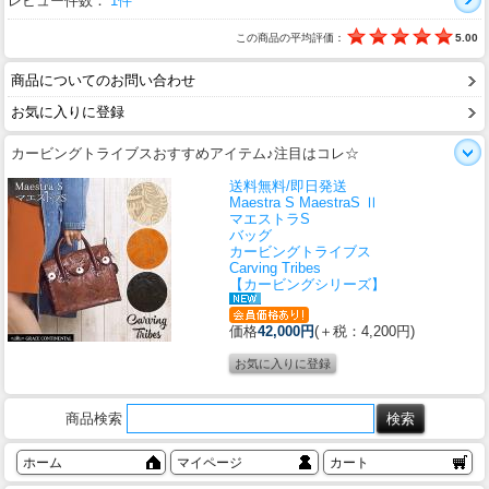
レビュー件数：
1件
この商品の平均評価：
5.00
商品についてのお問い合わせ
お気に入りに登録
カービングトライブスおすすめアイテム♪注目はコレ☆
送料無料/即日発送
Maestra S MaestraS Ⅱ
マエストラS
バッグ
カービングトライブス
Carving Tribes
【カービングシリーズ】
価格
42,000円
(＋税：4,200円)
商品検索
ホーム
マイページ
カート