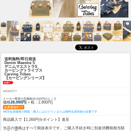
送料無料/即日発送
Denim Maestra S
デニムマエストラS
カービングトライブス
Carving Tribes
【カービングシリーズ】
46082577
メーカー希望小売価格28,000円のところ
価格
28,000円
(＋税：2,800円)
WEB会員価格の閲覧・購入にはログインまたは無料会員登録が必要です
商品購入で【1,260円分ポイント】進呈
当店の価格はすべて税抜表示です。ご購入手続き時に別途消費税相当額