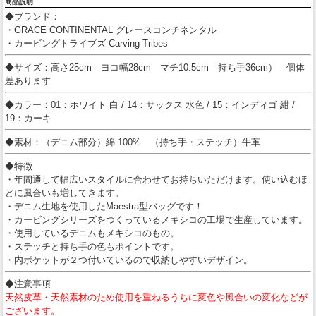
商品説明
◆ブランド：
・GRACE CONTINENTAL グレースコンチネンタル
・カービングトライブズ Carving Tribes
◆サイズ：高さ25cm ヨコ幅28cm マチ10.5cm 持ち手36cm） 個体
差あります
◆カラー：01：ホワイト 白 / 14：サックス 水色 / 15：インディゴ 紺 /
19：カーキ
◆素材：（デニム部分）綿 100% （持ち手・ステッチ）牛革
◆特徴
・年間通して幅広いスタイルに合わせてお持ちいただけます。使い込むほ
どに風合いも増してきます。
・デニム生地を使用したMaestra型バッグです！
・カービングシリーズをつくっているメキシコの工場で生産しています。
・使用しているデニムもメキシコのもの。
・ステッチと持ち手の色もポイントです。
・内ポケットが２つ付いているので収納しやすいデザイン。
◆注意事項
天然皮革・天然素材のため使用を重ねるうちに変色や風合いの変化などが
ございます。