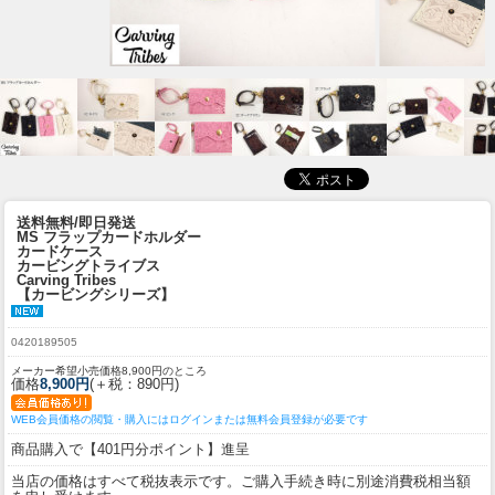
送料無料/即日発送
MS フラップカードホルダー
カードケース
カービングトライブス
Carving Tribes
【カービングシリーズ】
0420189505
メーカー希望小売価格8,900円のところ
価格
8,900円
(＋税：890円)
WEB会員価格の閲覧・購入にはログインまたは無料会員登録が必要です
商品購入で【401円分ポイント】進呈
当店の価格はすべて税抜表示です。ご購入手続き時に別途消費税相当額