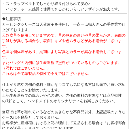
・ストラップベルトでしっかり取り付けられて安心♪
・バックチャーム感覚で使用できるかわいらしいデザインが魅力です。
◆注意事項
カービングシリーズは天然皮革を使用し、一点一点職人さんの手作業で仕
上げております。
天然皮革を使用していますので、革の厚みの違いや革の柔らかさ、表面の
手触りが異なる場合や、表面にキズや色ムラなどがある場合がございま
す。
色味は個体差があり、納期により写真とカラーが異なる場合もございま
す。
またバッグの内側には生産過程で塗料がついているものもございます。
（汚れではございません。）
これらは全て革製品の特性で不良ではございません。
仕上がり感や内側の塗料・細かなキズでも気になる方は店頭でお買い求め
いただくことをお勧めいたします。
上記生産過程での風合いや色の違い、内側の塗料の有無などは商品特性
の"味"として、ハンドメイドのオリジナリティをお楽しみください。
当店では革が破れているなどのあきらかな不良品以外、上記記載のような
ケースは不良品としておりません。
お客様が生産過程における上記の理由にて返品される場合は「お客様都合
による返品」とさせていただいております。