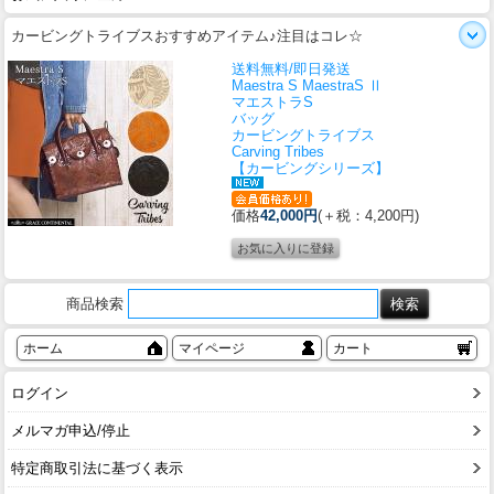
カービングトライブスおすすめアイテム♪注目はコレ☆
送料無料/即日発送
Maestra S MaestraS Ⅱ
マエストラS
バッグ
カービングトライブス
Carving Tribes
【カービングシリーズ】
価格
42,000円
(＋税：4,200円)
商品検索
ホーム
マイページ
カート
ログイン
メルマガ申込/停止
特定商取引法に基づく表示