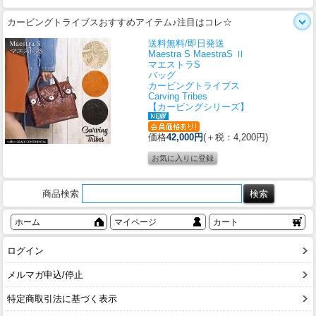
カービングトライブスおすすめアイテム♪注目はコレ☆
送料無料/即日発送
Maestra S MaestraS Ⅱ
マエストラS
バッグ
カービングトライブス
Carving Tribes
【カービングシリーズ】
価格
42,000円
(＋税：4,200円)
商品検索
ホーム
マイページ
カート
ログイン
メルマガ申込/停止
特定商取引法に基づく表示