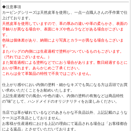
◆注意事項
カービングシリーズは天然皮革を使用し、一点一点職人さんの手作業で仕
上げております。
天然皮革を使用していますので、革の厚みの違いや革の柔らかさ、表面の
手触りが異なる場合や、表面にキズや色ムラなどがある場合がございま
す。
色味は個体差があり、納期により写真とカラーが異なる場合もございま
す。
またバッグの内側には生産過程で塗料がついているものもございます。
（汚れではございません。）
また製造過程による塗料などでにおう場合があります。数日経過するとに
おいが薄れます。あらかじめご了承ください。
これらは全て革製品の特性で不良ではございません。
仕上がり感やにおい内側の塗料・細かなキズでも気になる方は店頭でお買
い求めいただくことをお勧めいたします。
上記生産過程での風合いや色の違い、内側の塗料の有無などは商品特性
の"味"として、ハンドメイドのオリジナリティをお楽しみください。
当店では革が破れているなどのあきらかな不良品以外、上記記載のような
ケースは不良品としておりません。
お客様が生産過程における上記の理由にて返品される場合は「お客様都合
による返品」とさせていただいております。