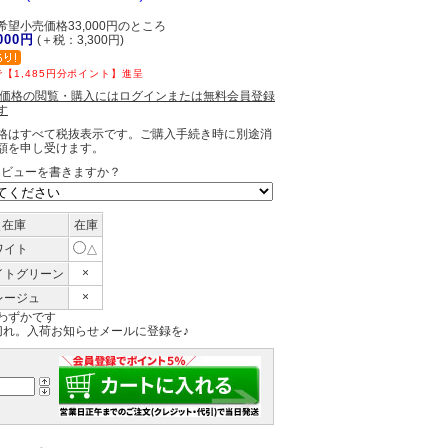
望小売価格33,000円のところ
,000円
(＋税：3,300円)
【1,485円分ポイント】進呈
員価格の閲覧・購入にはログインまたは無料会員登録
す
格はすべて税抜表示です。ご購入手続き時に別途消
額を申し受けます。
レビューを書きますか？
＼在庫
在庫
ワイト
△
×
イトグリーン
×
レージュ
わずかです
切れ。入荷お知らせメールに登録を♪