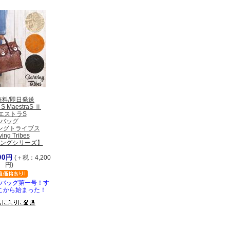
無料/即日発送
 S MaestraS Ⅱ
エストラS
バッグ
ングトライブス
ving Tribes
ングシリーズ】
00円
(＋税：4,200
円)
バッグ第一号！す
こから始まった！