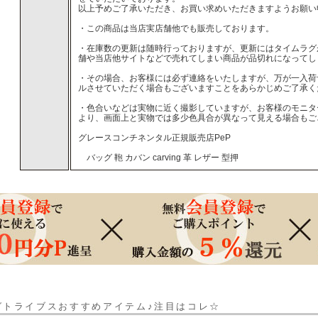
以上予めご了承いただき、お買い求めいただきますようお願い
・この商品は当店実店舗他でも販売しております。
・在庫数の更新は随時行っておりますが、更新にはタイムラグ
舗や当店他サイトなどで売れてしまい商品が品切れになってし
・その場合、お客様には必ず連絡をいたしますが、万が一入荷
ルさせていただく場合もございますことをあらかじめご了承く
・色合いなどは実物に近く撮影していますが、お客様のモニタ
より、画面上と実物では多少色具合が異なって見える場合もご
グレースコンチネンタル正規販売店PeP
バッグ 鞄 カバン carving 革 レザー 型押
グトライブスおすすめアイテム♪注目はコレ☆