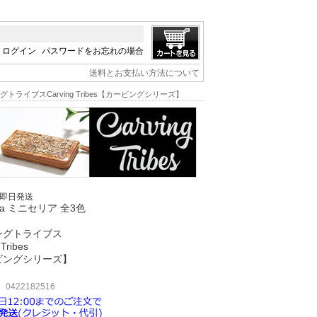
ログイン
パスワードをお忘れの場合
送料とお支払い方法について
ビングトライブスCarving Tribes【カービングシリーズ】
/即日発送
elia ミニセリア 全3色
ングトライブス
 Tribes
ビングシリーズ】
422182516