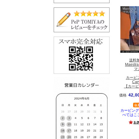
送料
Maestra
マ
カービ
Car
【カービ
42,0
価格
カービング
べてはこ