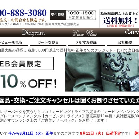
タル/GRACE CONTINENTAL国内最大級の正規販売店
最大級の品揃え 税別5,000円以上で送料無料 正午までのクレジット・代引で当日
レザーバッグを買うならココ！カービングトライブス定番の『カービングハンドバ
グレースコンチネンタル【カービングトライブス】販売実績11年目！累計販売数80
、心を満たすワンランク上の『ご褒美レザーバッグ』をお届けします！
休
い
で
今から
8月11日（火） 正午
までのご注文で
8月11日（火）
出荷予定
です♪