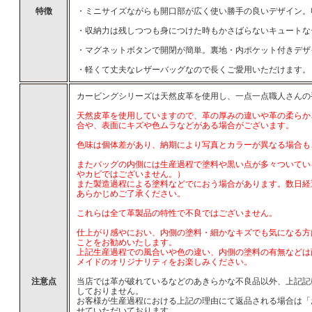
特徴
・ミニサイズながらも開口部が広く使い勝手の良いデザイン。
・収納力は残しつつも身につけた時もかさばらないキュートな
・マグネットボタンで開閉が簡単。裏地・内ポケット付きデザ
・軽くて丈夫なレザーバッグなので長くご愛用いただけます。
カービングシリーズは天然皮革を使用し、一点一点職人さんの
天然皮革を使用していますので、革の厚みの違いや革の柔らか
合や、表面にキズや色ムラなどがある場合がございます。
色味は個体差があり、納期により写真とカラーが異なる場合も
またバッグの内側には生産過程で塗料や黒い点が多々ついてい
やカビではございません。）
また製造過程による塗料などでにおう場合があります。数日経
あらかじめご了承ください。
これらは全て革製品の特性で不良ではございません。
仕上がり感やにおい、内側の塗料・細かなキズでも気になる方
ことをお勧めいたします。
上記生産過程での風合いや色の違い、内側の塗料の有無などは商
メイドのオリジナリティをお楽しみください。
注意点
当店では革が破れているなどのあきらかな不良品以外、上記記
しておりません。
お客様が生産過程における上記の理由にて返品される場合は「
せていただいております。