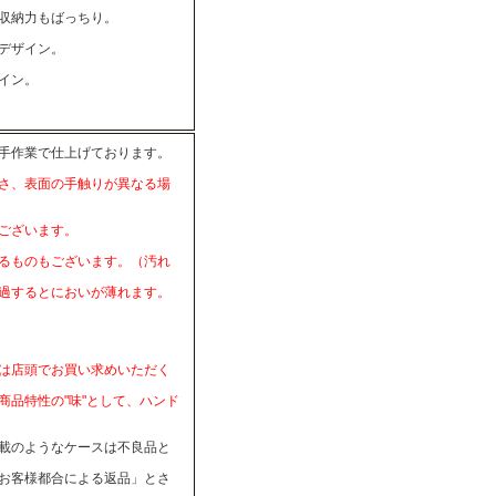
収納力もばっちり。
デザイン。
イン。
手作業で仕上げております。
さ、表面の手触りが異なる場
ございます。
るものもございます。（汚れ
過するとにおいが薄れます。
は店頭でお買い求めいただく
品特性の"味"として、ハンド
載のようなケースは不良品と
お客様都合による返品」とさ