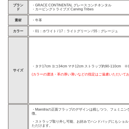
ブラン
・GRACE CONTINENTAL グレースコンチネンタル
ド
・カービングトライブズ Carving Tribes
素材
・牛革
カラー
・01：ホワイト / 17：ライトグリーン / 55：グレージュ
・タテ17cm ヨコ34cm マチ12cm ストラップ約90-110cm
サイズ
(カラーの濃淡・革の厚い薄いなどの指定はご遠慮いただいてお
・Maestraの正面フラップのデザインは残しつつ、フェミニ
徴。
・ストラップ取り外し可能、お好みでハンドバッグにもショル
ただけます。