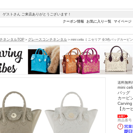
 ゲストさん ご来店ありがとうございます！
クーポン情報
お気に入り一覧
マイページ
チネンタルTOP
グレースコンチネンタル
>
> mini celia ミニセリア 全3色バッグカー
送料無料
mini c
バッグ
カービ
Carving
【カー
商品番号 0