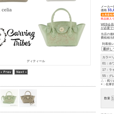
メーカー希
33
価格
商品購入で
WEB会
が必要で
当店の価
費税相当
到着後
カラー
ディティール
01：ホ
17：ラ
55：グ
△：
残り
×：
在庫
数量