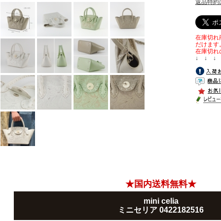
返品特約
在庫切れ
だけます
在庫切れ
↓ ↓ ↓
★国内送料無料★
mini celia
ミニセリア 0422182516