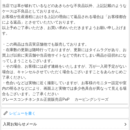
当店では革が破れているなどのあきらかな不良品以外、上記記載のような
ケースは不良品としておりません。
お客様が生産過程における上記の理由にて返品される場合は「お客様都合
による返品」とさせていただいております。
以上予めご了承いただき、お買い求めいただきますようお願い申し上げま
す。
・この商品は当店実店舗他でも販売しております。
・在庫数の更新は随時行っておりますが、更新にはタイムラグがあり、お
買上げ以前に実店舗や当店他サイトなどで売れてしまい商品が品切れにな
ってしまうこともございます。
・その場合、お客様には必ず連絡をいたしますが、万が一入荷予定がない
場合は、キャンセルさせていただく場合もございますことをあらかじめご
了承ください。
・色合いなどは実物に近く撮影していますが、お客様のモニター設定や室
内の明るさなどにより、画面上と実物では多少色具合が異なって見える場
合もございます。ご了承ください
グレースコンチネンタル正規販売店PeP カービングシリーズ
レビューを書く
入荷お知らせメール