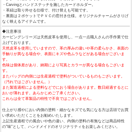
・Carvingとハンドステッチを施したカードホルダー。
・革紐は取り外せる仕様で、付け替えも可能です。
・裏面は２ポケットでＰＶＣの窓付き仕様。オリジナルチャームがさりげ
なく映えるアイテムです。
◆注意事項
カービングシリーズは天然皮革を使用し、一点一点職人さんの手作業で仕
上げております。
天然皮革を使用していますので、革の厚みの違いや革の柔らかさ、表面の
手触りが異なる場合や、表面にキズや色ムラなどがある場合がございま
す。
色味は個体差があり、納期により写真とカラーが異なる場合もございま
す。
またバッグの内側には生産過程で塗料がついているものもございます。
（汚れではございません。）
また製造過程による塗料などでにおう場合があります。数日経過するとに
おいが薄れます。あらかじめご了承ください。
これらは全て革製品の特性で不良ではございません。
仕上がり感やにおい内側の塗料・細かなキズでも気になる方は店頭でお買
い求めいただくことをお勧めいたします。
上記生産過程での風合いや色の違い、内側の塗料の有無などは商品特性
の"味"として、ハンドメイドのオリジナリティをお楽しみください。