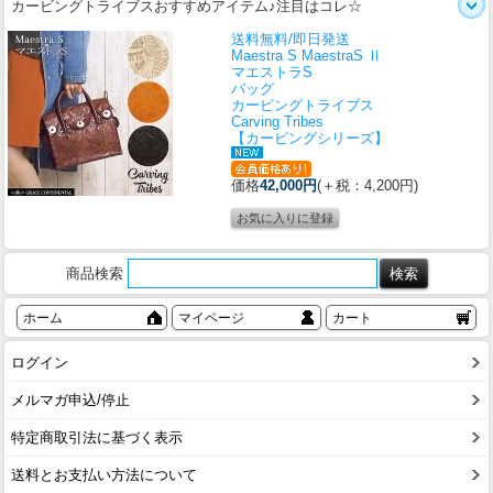
カービングトライブスおすすめアイテム♪注目はコレ☆
送料無料/即日発送
Maestra S MaestraS Ⅱ
マエストラS
バッグ
カービングトライブス
Carving Tribes
【カービングシリーズ】
価格
42,000円
(＋税：4,200円)
商品検索
ホーム
マイページ
カート
ログイン
メルマガ申込/停止
特定商取引法に基づく表示
送料とお支払い方法について