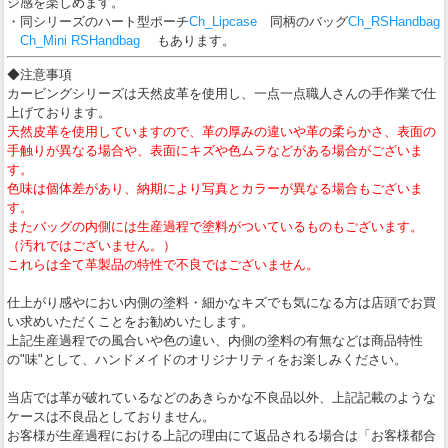
ジ感を楽しめます。
・同シリーズのハート型ポーチ
Ch_Lipcase
同柄のバッグ
Ch_RSHandbag
Ch_Mini RSHandbag
もあります。
◆注意事項
カービングシリーズは天然皮革を使用し、一点一点職人さんの手作業で仕
上げております。
天然皮革を使用していますので、革の厚みの違いや革の柔らかさ、表面の
手触りが異なる場合や、表面にキズや色ムラなどがある場合がございま
す。
色味は個体差があり、納期により写真とカラーが異なる場合もございま
す。
またバッグの内側には生産過程で塗料がついているものもございます。
（汚れではございません。）
これらは全て革製品の特性で不良ではございません。
仕上がり感やにおい内側の塗料・細かなキズでも気になる方は店頭でお買
い求めいただくことをお勧めいたします。
上記生産過程での風合いや色の違い、内側の塗料の有無などは商品特性
の"味"として、ハンドメイドのオリジナリティをお楽しみください。
当店では革が破れているなどのあきらかな不良品以外、上記記載のような
ケースは不良品としておりません。
お客様が生産過程における上記の理由にて返品される場合は「お客様都合