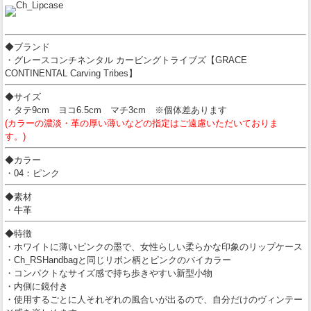
◆ブランド
・グレースコンチネンタル カービングトライブズ【GRACE
CONTINENTAL Carving Tribes】
◆サイズ
・タテ9cm ヨコ6.5cm マチ3cm ※個体差あります
(カラーの濃淡・革の厚い薄いなどの指定はご遠慮いただいておりま
す。)
◆カラー
・04：ピンク
◆素材
・牛革
◆特徴
・ホワイトに薄いピンクの墨で、女性らしい柔らかな印象のリップケース
・Ch_RSHandbagと同じリボン柄とピンクのバイカラー
・コンパクトなサイズ感で持ち歩きやすい新型小物
・内側に鏡付き
・使用するごとに人それぞれの風合いが出るので、自分だけのヴィンテー