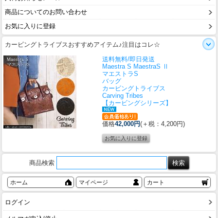
商品についてのお問い合わせ
お気に入りに登録
カービングトライブスおすすめアイテム♪注目はコレ☆
送料無料/即日発送
Maestra S MaestraS Ⅱ
マエストラS
バッグ
カービングトライブス
Carving Tribes
【カービングシリーズ】
価格
42,000円
(＋税：4,200円)
商品検索
ホーム
マイページ
カート
ログイン