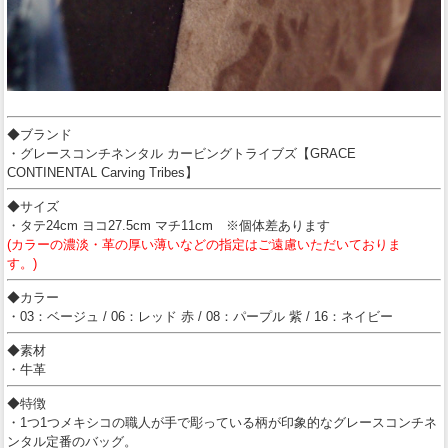
◆ブランド
・グレースコンチネンタル カービングトライブズ【GRACE
CONTINENTAL Carving Tribes】
◆サイズ
・タテ24cm ヨコ27.5cm マチ11cm ※個体差あります
(カラーの濃淡・革の厚い薄いなどの指定はご遠慮いただいておりま
す。)
◆カラー
・03：ベージュ / 06：レッド 赤 / 08：パープル 紫 / 16：ネイビー
◆素材
・牛革
◆特徴
・1つ1つメキシコの職人が手で彫っている柄が印象的なグレースコンチネ
ンタル定番のバッグ。