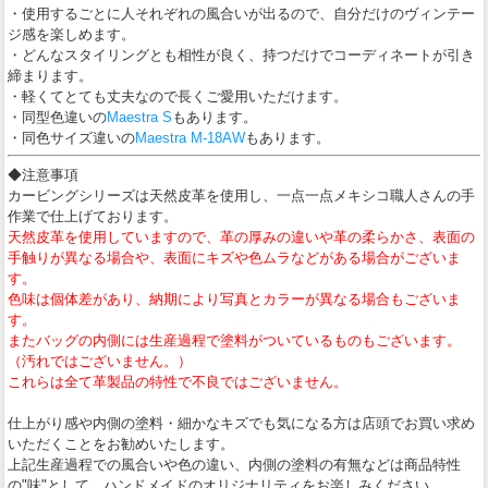
・使用するごとに人それぞれの風合いが出るので、自分だけのヴィンテー
ジ感を楽しめます。
・どんなスタイリングとも相性が良く、持つだけでコーディネートが引き
締まります。
・軽くてとても丈夫なので長くご愛用いただけます。
・同型色違いの
Maestra S
もあります。
・同色サイズ違いの
Maestra M-18AW
もあります。
◆注意事項
カービングシリーズは天然皮革を使用し、一点一点メキシコ職人さんの手
作業で仕上げております。
天然皮革を使用していますので、革の厚みの違いや革の柔らかさ、表面の
手触りが異なる場合や、表面にキズや色ムラなどがある場合がございま
す。
色味は個体差があり、納期により写真とカラーが異なる場合もございま
す。
またバッグの内側には生産過程で塗料がついているものもございます。
（汚れではございません。）
これらは全て革製品の特性で不良ではございません。
仕上がり感や内側の塗料・細かなキズでも気になる方は店頭でお買い求め
いただくことをお勧めいたします。
上記生産過程での風合いや色の違い、内側の塗料の有無などは商品特性
の"味"として、ハンドメイドのオリジナリティをお楽しみください。