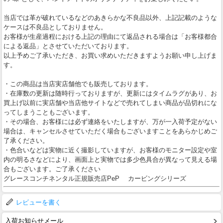
当店では革が破れているなどのあきらかな不良品以外、上記記載のような
ケースは不良品としておりません。
お客様が生産過程における上記の理由にて返品される場合は「お客様都合
による返品」とさせていただいております。
以上予めご了承いただき、お買い求めいただきますようお願い申し上げま
す。
・この商品は当店実店舗他でも販売しております。
・在庫数の更新は随時行っておりますが、更新にはタイムラグがあり、お
買上げ以前に実店舗や当店他サイトなどで売れてしまい商品が品切れにな
ってしまうこともございます。
・その場合、お客様には必ず連絡をいたしますが、万が一入荷予定がない
場合は、キャンセルさせていただく場合もございますことをあらかじめご
了承ください。
・色合いなどは実物に近く撮影していますが、お客様のモニター設定や室
内の明るさなどにより、画面上と実物では多少色具合が異なって見える場
合もございます。ご了承ください
グレースコンチネンタル正規販売店PeP カービングシリーズ
レビューを書く
入荷お知らせメール