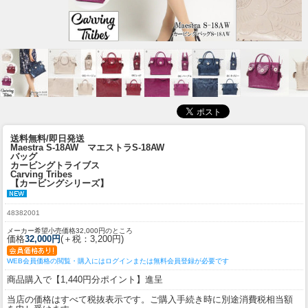
送料無料/即日発送
Maestra S-18AW マエストラS-18AW
バッグ
カービングトライブス
Carving Tribes
【カービングシリーズ】
48382001
メーカー希望小売価格32,000円のところ
価格
32,000円
(＋税：3,200円)
WEB会員価格の閲覧・購入にはログインまたは無料会員登録が必要です
商品購入で【1,440円分ポイント】進呈
当店の価格はすべて税抜表示です。ご購入手続き時に別途消費税相当額