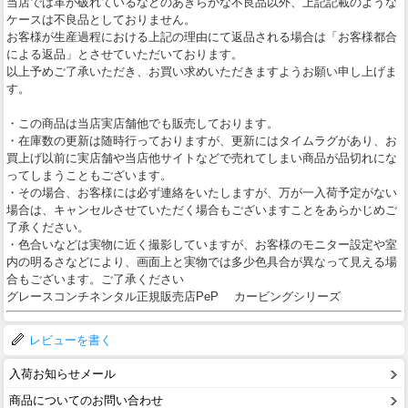
当店では革が破れているなどのあきらかな不良品以外、上記記載のような
ケースは不良品としておりません。
お客様が生産過程における上記の理由にて返品される場合は「お客様都合
による返品」とさせていただいております。
以上予めご了承いただき、お買い求めいただきますようお願い申し上げま
す。
・この商品は当店実店舗他でも販売しております。
・在庫数の更新は随時行っておりますが、更新にはタイムラグがあり、お
買上げ以前に実店舗や当店他サイトなどで売れてしまい商品が品切れにな
ってしまうこともございます。
・その場合、お客様には必ず連絡をいたしますが、万が一入荷予定がない
場合は、キャンセルさせていただく場合もございますことをあらかじめご
了承ください。
・色合いなどは実物に近く撮影していますが、お客様のモニター設定や室
内の明るさなどにより、画面上と実物では多少色具合が異なって見える場
合もございます。ご了承ください
グレースコンチネンタル正規販売店PeP カービングシリーズ
レビューを書く
入荷お知らせメール
商品についてのお問い合わせ