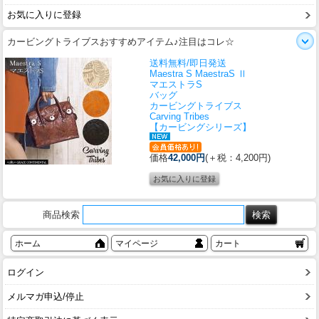
お気に入りに登録
カービングトライブスおすすめアイテム♪注目はコレ☆
送料無料/即日発送
Maestra S MaestraS Ⅱ
マエストラS
バッグ
カービングトライブス
Carving Tribes
【カービングシリーズ】
価格
42,000円
(＋税：4,200円)
商品検索
ホーム
マイページ
カート
ログイン
メルマガ申込/停止