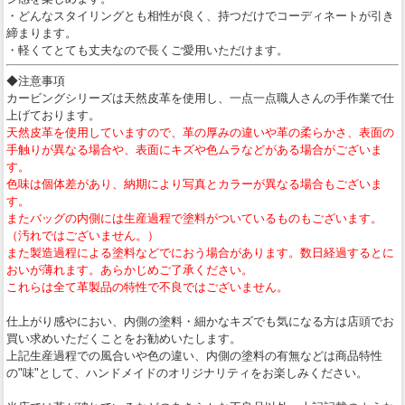
・どんなスタイリングとも相性が良く、持つだけでコーディネートが引き
締まります。
・軽くてとても丈夫なので長くご愛用いただけます。
◆注意事項
カービングシリーズは天然皮革を使用し、一点一点職人さんの手作業で仕
上げております。
天然皮革を使用していますので、革の厚みの違いや革の柔らかさ、表面の
手触りが異なる場合や、表面にキズや色ムラなどがある場合がございま
す。
色味は個体差があり、納期により写真とカラーが異なる場合もございま
す。
またバッグの内側には生産過程で塗料がついているものもございます。
（汚れではございません。）
また製造過程による塗料などでにおう場合があります。数日経過するとに
おいが薄れます。あらかじめご了承ください。
これらは全て革製品の特性で不良ではございません。
仕上がり感やにおい、内側の塗料・細かなキズでも気になる方は店頭でお
買い求めいただくことをお勧めいたします。
上記生産過程での風合いや色の違い、内側の塗料の有無などは商品特性
の"味"として、ハンドメイドのオリジナリティをお楽しみください。