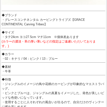
◆ブランド
・グレースコンチネンタル カービングトライブズ【GRACE
CONTINENTAL Carving Tribes】
◆サイズ
・タテ24cm ヨコ27.5cm マチ11cm ※個体差あります
(カラーの濃淡・革の厚い薄いなどの指定はご遠慮いただいておりま
す。)
◆カラー
・02：キナリ / 04：ピンク / 13：ブルー
◆素材
・牛革
◆特徴
・ジャングルのイメージの鳥や花柄のカービングが印象的なマエストラバ
ッグ。
・ピンクとブルーは、ジャングルの真夏をイメージした、発色が美しいビ
ッドな色使いになっています。
・使用するごとに人それぞれの風合いが出るので、自分だけのヴィンテー
ジ感を楽しめます。