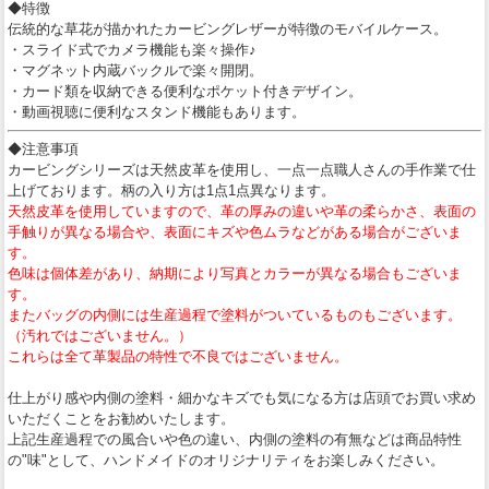
◆特徴
伝統的な草花が描かれたカービングレザーが特徴のモバイルケース。
・スライド式でカメラ機能も楽々操作♪
・マグネット内蔵バックルで楽々開閉。
・カード類を収納できる便利なポケット付きデザイン。
・動画視聴に便利なスタンド機能もあります。
◆注意事項
カービングシリーズは天然皮革を使用し、一点一点職人さんの手作業で仕
上げております。柄の入り方は1点1点異なります。
天然皮革を使用していますので、革の厚みの違いや革の柔らかさ、表面の
手触りが異なる場合や、表面にキズや色ムラなどがある場合がございま
す。
色味は個体差があり、納期により写真とカラーが異なる場合もございま
す。
またバッグの内側には生産過程で塗料がついているものもございます。
（汚れではございません。）
これらは全て革製品の特性で不良ではございません。
仕上がり感や内側の塗料・細かなキズでも気になる方は店頭でお買い求め
いただくことをお勧めいたします。
上記生産過程での風合いや色の違い、内側の塗料の有無などは商品特性
の"味"として、ハンドメイドのオリジナリティをお楽しみください。