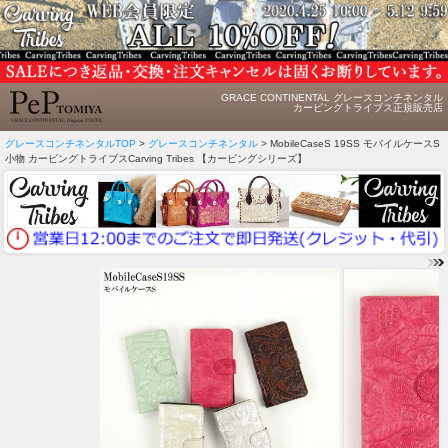
GRACE CONTINENTAL グレースコンチネンタル
カービングトライブス正規販売店
グレースコンチネンタルTOP
>
グレースコンチネンタル
> MobileCaseS 19SS モバイルケースS
小物 カービングトライブスCarving Tribes 【カービングシリーズ】