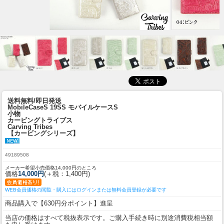
送料無料/即日発送
MobileCaseS 19SS モバイルケースS
小物
カービングトライブス
Carving Tribes
【カービングシリーズ】
49189508
メーカー希望小売価格14,000円のところ
価格
14,000円
(＋税：1,400円)
WEB会員価格の閲覧・購入にはログインまたは無料会員登録が必要です
商品購入で【630円分ポイント】進呈
当店の価格はすべて税抜表示です。ご購入手続き時に別途消費税相当額