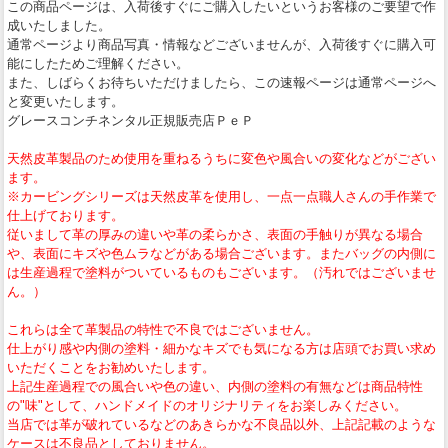
この商品ページは、入荷後すぐにご購入したいというお客様のご要望で作
成いたしました。
通常ページより商品写真・情報などございませんが、入荷後すぐに購入可
能にしたためご理解ください。
また、しばらくお待ちいただけましたら、この速報ページは通常ページへ
と変更いたします。
グレースコンチネンタル正規販売店ＰｅＰ
天然皮革製品のため使用を重ねるうちに変色や風合いの変化などがござい
ます。
※カービングシリーズは天然皮革を使用し、一点一点職人さんの手作業で
仕上げております。
従いまして革の厚みの違いや革の柔らかさ、表面の手触りが異なる場合
や、表面にキズや色ムラなどがある場合ございます。またバッグの内側に
は生産過程で塗料がついているものもございます。（汚れではございませ
ん。）
これらは全て革製品の特性で不良ではございません。
仕上がり感や内側の塗料・細かなキズでも気になる方は店頭でお買い求め
いただくことをお勧めいたします。
上記生産過程での風合いや色の違い、内側の塗料の有無などは商品特性
の"味"として、ハンドメイドのオリジナリティをお楽しみください。
当店では革が破れているなどのあきらかな不良品以外、上記記載のような
ケースは不良品としておりません。