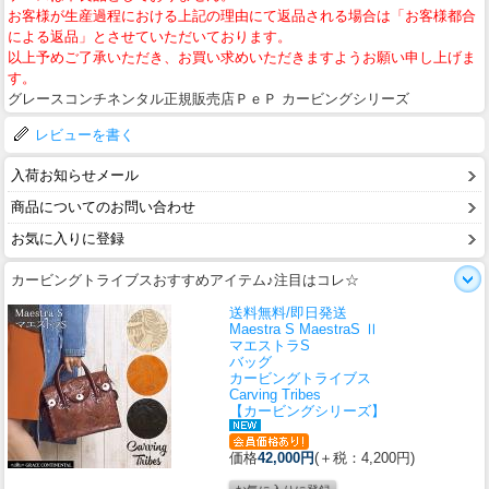
お客様が生産過程における上記の理由にて返品される場合は「お客様都合
による返品」とさせていただいております。
以上予めご了承いただき、お買い求めいただきますようお願い申し上げま
す。
グレースコンチネンタル正規販売店ＰｅＰ カービングシリーズ
レビューを書く
入荷お知らせメール
商品についてのお問い合わせ
お気に入りに登録
カービングトライブスおすすめアイテム♪注目はコレ☆
送料無料/即日発送
Maestra S MaestraS Ⅱ
マエストラS
バッグ
カービングトライブス
Carving Tribes
【カービングシリーズ】
価格
42,000円
(＋税：4,200円)