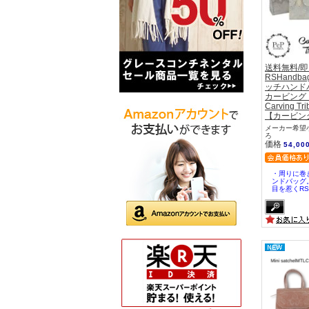
送料無料/
RSHandb
ッチハンド
カービング
Carving Tri
【カービン
メーカー希望小
ろ
価格
54,00
・周りに巻
ンドバッグ
目を惹くRSH