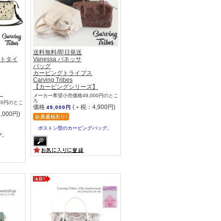
送料無料/即日発送
ケットタイ
Vanessa バネッサ
バッグ
カービングトライブス
Carving Tribes
【カービングシリーズ】
】
メーカー希望小売価格49,000円のとこ
ろ
00円のとこ
価格
(＋税：4,900円)
49,000円
,000円)
ボストン型のカービングバッグ。
グ。