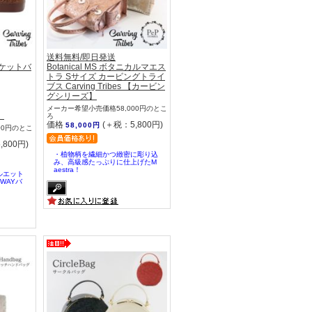
送料無料/即日発送
ニバケットバ
Botanical MS ボタニカルマエス
トラ Sサイズ カービングトライ
ブス Carving Tribes 【カービン
グシリーズ】
メーカー希望小売価格58,000円のとこ
】
ろ
価格
(＋税：5,800円)
58,000円
00円のとこ
,800円)
・植物柄を繊細かつ緻密に彫り込
み、高級感たっぷりに仕上げたM
aestra！
ルエット
WAYバ