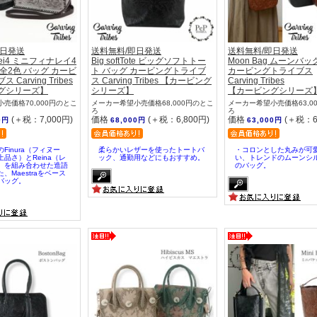
即日発送
送料無料/即日発送
送料無料/即日発送
uRei4 ミニフィナレイ4
Big softTote ビッグソフトトー
Moon Bag ムーンバッ
全2色 バッグ カービ
ト バッグ カービングトライブ
カービングトライブス
Carving Tribes
ス Carving Tribes 【カービング
Carving Tribes
グシリーズ】
シリーズ】
【カービングシリーズ
売価格70,000円のとこ
メーカー希望小売価格68,000円のとこ
メーカー希望小売価格63,0
ろ
ろ
(＋税：7,000円)
価格
(＋税：6,800円)
価格
(＋税：6
0円
68,000円
63,000円
Finura（フィヌー
柔らかいレザーを使ったトートバ
・コロンとした丸みが可
品さ）とReina（レ
ック、通勤用などにもおすすめ。
い、トレンドのムーンシ
）を組み合わせた造語
のバッグ。
、Maestraをベース
バッグ。