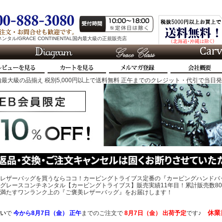
タル/GRACE CONTINENTAL国内最大級の正規販売店
最大級の品揃え 税別5,000円以上で送料無料 正午までのクレジット・代引で当日
レザーバッグを買うならココ！カービングトライブス定番の『カービングハンドバ
グレースコンチネンタル【カービングトライブス】販売実績11年目！累計販売数80
、心を満たすワンランク上の『ご褒美レザーバッグ』をお届けします！
休業
い
で
今から
8月7日（金） 正午
までのご注文で
8月7日（金）
出荷予定
です♪