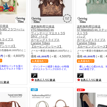
即日発送
送料無料/即日発送
送料無料/即日発送
atch MS フラワーパッ
VTG MaestraS-gs
ST MaestraS-gs ス
ラ
ヴィンテージ マエストラS
ストラS
Sｻｲｽﾞ バッグ
バッグ
トライブス
カービングトライブス
カービングトライブス
bes
Carving Tribes
Carving Tribes
グシリーズ】
【カービングシリーズ】
【カービングシリーズ
売価格48,000円のとこ
メーカー希望小売価格45,000円のとこ
メーカー希望小売価格45,0
ろ
ろ
(＋税：4,800円)
0円
価格
(＋税：4,500円)
価格
(＋税：4
45,000円
45,000円
立体的なパッチを張り
ヴィンテージ感漂う色合いが特徴
優しい色に心惹かれる、ST
込んだマエストラ型バ
のマエストラバッグのSサイズ。
traの新色です。