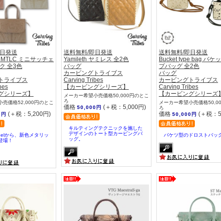
即日発送
送料無料/即日発送
送料無料/即日発送
chelMTLC ミニサッチェ
Yamileth ヤミレス 全2色
Bucket type bag バ
ク 全3色
バッグ
プバッグ 全2色
カービングトライブス
バッグ
トライブス
Carving Tribes
カービングトライブス
bes
【カービングシリーズ】
Carving Tribes
グシリーズ】
【カービングシリーズ
メーカー希望小売価格50,000円のとこ
ろ
売価格52,000円のとこ
メーカー希望小売価格50,0
価格
(＋税：5,000円)
50,000円
ろ
(＋税：5,200円)
価格
(＋税：5
0円
50,000円
キルティングテクニックを施した
デザインのトート型カービングバ
chelから、新色メタリッ
バケツ型のドロストバッ
ッグ。
登場！