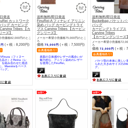
即日発送
送料無料/即日発送
送料無料/即日発送
FinuRei カットワーク
FinuRei-A フィナレイ アリニン
Bucketbag バケット
 バッグ カービング
染め バッグ カービングトライ
バッグ
rving Tribes 【カ
ブス Carving Tribes 【カービン
カービングトライブス
リーズ】
グシリーズ】
Carving Tribes
【カービングシリーズ
売価格82,000円のとこ
メーカー希望小売価格75,000円のとこ
ろ
メーカー希望小売価格72,0
(＋税：8,200円)
価格
(＋税：7,500円)
0円
75,000円
ろ
価格
(＋税：7
72,000円
Finura（フィヌー
表面の立体感やレザーの風合いが
品さ）とReina（レ
魅力的な、アニリン染めのレザー
バケツ型の本体に美しい
）を組み合わせた造語
を使用したFinuRei。
られた大きめサイズの2W
、Maestraをベース
グ。
バッグ。