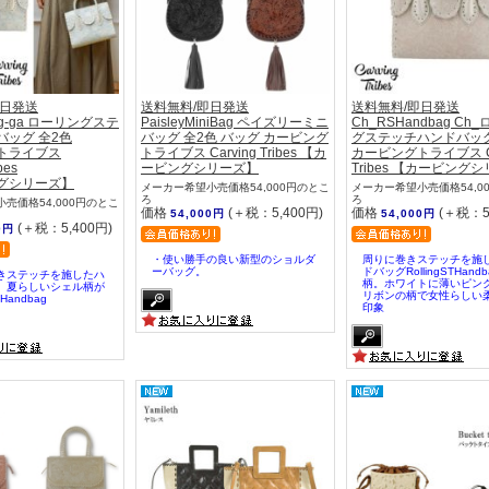
即日発送
送料無料/即日発送
送料無料/即日発送
ag-ga ローリングステ
PaisleyMiniBag ペイズリーミニ
Ch_RSHandbag Ch
バッグ 全2色
バッグ 全2色 バッグ カービング
グステッチハンドバッグ
トライブス
トライブス Carving Tribes 【カ
カービングトライブス Ca
bes
ービングシリーズ】
Tribes 【カービング
グシリーズ】
メーカー希望小売価格54,000円のとこ
メーカー希望小売価格54,0
ろ
ろ
売価格54,000円のとこ
価格
(＋税：5,400円)
価格
(＋税：5
54,000円
54,000円
(＋税：5,400円)
0円
・使い勝手の良い新型のショルダ
周りに巻きステッチを施
ーバッグ。
ドバッグRollingSTHand
きステッチを施したハ
柄。ホワイトに薄いピン
。夏らしいシェル柄が
リボンの柄で女性らしい
andbag
印象