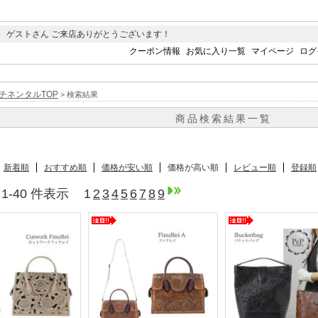
 ゲストさん ご来店ありがとうございます！
クーポン情報
お気に入り一覧
マイページ
ログ
チネンタルTOP
> 検索結果
商品検索結果一覧
新着順
おすすめ順
価格が安い順
価格が高い順
レビュー順
登録順
中 1-40 件表示
1
2
3
4
5
6
7
8
9