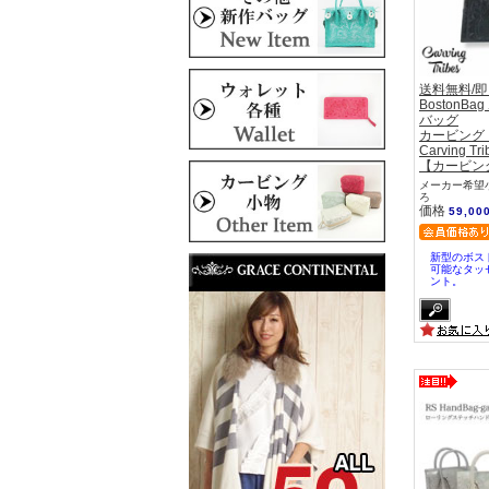
送料無料/
BostonB
バッグ
カービング
Carving Tri
【カービン
メーカー希望小
ろ
価格
59,00
新型のボス
可能なタッ
ント。