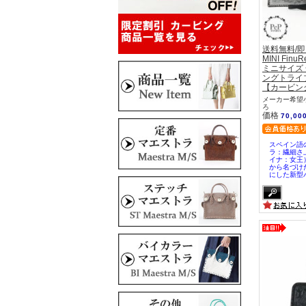
送料無料/
MINI Fin
ミニサイズ 
ングトライブス 
【カービン
メーカー希望小
ろ
価格
70,00
スペイン語の
ラ：繊細さ上
イナ：女王
から名づけた
にした新型