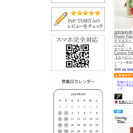
送料無料/
Flower P
チマエスト
バッグ
カービング
Carving Tri
【カービン
メーカー希望小
ろ
価格
48,00
生地の上に
付けた手の
ッグ。