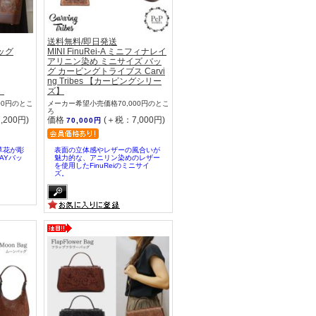
送料無料/即日発送
バッグ
MINI FinuRei-A ミニフィナレイ
アリニン染め ミニサイズ バッ
グ カービングトライブス Carvi
ng Tribes 【カービングシリー
】
ズ】
00円のとこ
メーカー希望小売価格70,000円のとこ
ろ
,200円)
価格
(＋税：7,000円)
70,000円
草花が彫
表面の立体感やレザーの風合いが
AYバッ
魅力的な、アニリン染めのレザー
を使用したFinuReiのミニサイ
ズ。