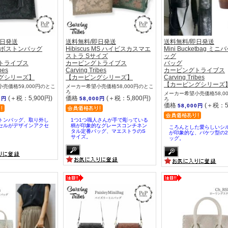
即日発送
送料無料/即日発送
送料無料/即日発送
ag ボストンバッグ
Hibiscus MS ハイビスカスマエ
Mini Bucketbag ミ
ストラ Sサイズ
ッグ
トライブス
カービングトライブス
バッグ
bes
Carving Tribes
カービングトライブス
グシリーズ】
【カービングシリーズ】
Carving Tribes
【カービングシリーズ
売価格59,000円のとこ
メーカー希望小売価格58,000円のとこ
ろ
メーカー希望小売価格58,0
(＋税：5,900円)
価格
(＋税：5,800円)
0円
58,000円
ろ
価格
(＋税：5
58,000円
トンバッグ、取り外し
1つ1つ職人さんが手で彫っている
セルがデザインアクセ
柄が印象的なグレースコンチネン
ころんとした愛らしいシ
タル定番バッグ、マエストラのS
が印象的な、バケツ型の2
サイズ。
ッグ。