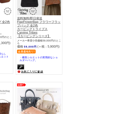
送料無料/即日発送
グ 全2色
FlapFrowerBag フラワーフラッ
プバッグ 全2色
カービングトライブス
】
Carving Tribes
【カービングシリーズ】
00円のとこ
メーカー希望小売価格59,000円のとこ
,300円)
ろ
価格
(＋税：5,900円)
59,000円
愛らし
ルエット
・横長シルエットの実用的なショ
ルダーバッグ。