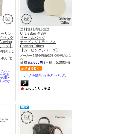
送料無料/即日発送
_ローリン
CircleBag 全3色
 バッグ
サークルバッグ
rving
カービングトライブス
シリーズ】
Carving Tribes
【カービングシリーズ】
00円のとこ
メーカー希望小売価格53,000円のとこ
,400円)
ろ
価格
(＋税：5,300円)
53,000円
したハン
bagの新
サークル型のショルダーバッグ。
クの墨と
柔らかな