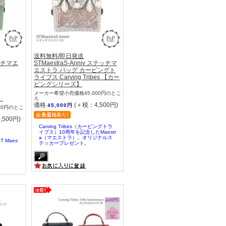
送料無料/即日発送
テッチマエ
STMaestraS-Anniv ステッチマ
エストラ バッグ カービングト
ライブス Carving Tribes 【カー
ビングシリーズ】
メーカー希望小売価格45,000円のとこ
】
ろ
価格
(＋税：4,500円)
45,000円
00円のとこ
,500円)
Carving Tribes（カービングトラ
イブス）10周年を記念したMaestr
a（マエストラ）。オリジナルス
 Maes
テッカープレゼント。