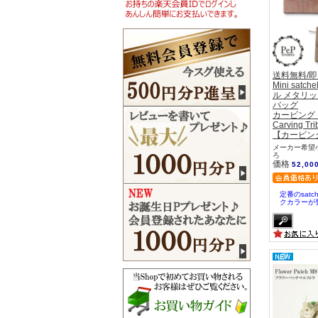
送料無料/
Mini sat
ル メタリッ
バッグ
カービング
Carving Tri
【カービン
メーカー希望小
ろ
価格
52,00
定番のsat
クカラーが