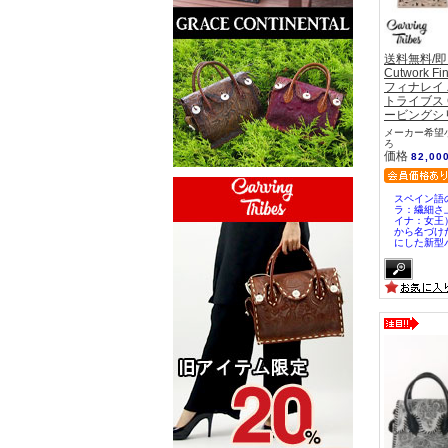
送料無料/
Cutwork 
フィナレイ
トライブス Ca
ービングシ
メーカー希望小
ろ
価格
82,00
スペイン語の
ラ：繊細さ上
イナ：女王
から名づけた
にした新型