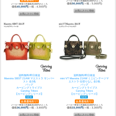
メーカー希望小売価格50,000円のところ
価格
50,000円
(＋税：5,000円)
メーカー希望小売価格45,000円のところ
価格
45,000円
(＋税：4,500円)
送料無料/即日発送
送料無料/即日発送
Maestra SBST 21AW マエストラ サンバー
mini VT Maestra 21AW ミニビンテージマ
スト 全2色
エストラ 仕切りなし 全2色
バッグ
バッグ
カービングトライブス
カービングトライブス
Carving Tribes
Carving Tribes
【カービングシリーズ】
【カービングシリーズ】
メーカー希望小売価格36,000円のところ
メーカー希望小売価格33,000円のところ
価格
36,000円
(＋税：3,600円)
価格
33,000円
(＋税：3,300円)