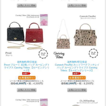
送料無料/即日発送
送料無料/即日発送
Proot プルート 全2色 バッグ カービングト
Cutwork FinuRei カットワークフィナレイ
ライブス Carving Tribes 【カービングシリ
バッグ カービングトライブス Carving
ーズ】
Tribes 【カービングシリーズ】
メーカー希望小売価格42,000円のところ
メーカー希望小売価格82,000円のところ
価格
42,000円
(＋税：4,200円)
価格
82,000円
(＋税：8,200円)