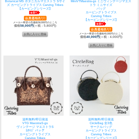
Botanical MS ボタニカルマエストラ Sサイ
MiniVTMaestra-gs ミニヴィンテージマエス
ズ カービングトライブス Carving Tribes
トラ ミニサイズ
【カービングシリーズ】
バッグ
カービングトライブス
Carving Tribes
【カービングシリーズ】
メーカー希望小売価格58,000円のところ
価格
58,000円
(＋税：5,800円)
メーカー希望小売価格40,000円のところ
価格
40,000円
(＋税：4,000円)
送料無料/即日発送
送料無料/即日発送
VTG MaestraS-gs
CircleBag 全3色
ヴィンテージ マエストラS
サークルバッグ
Sｻｲｽﾞ バッグ
カービングトライブス
カービングトライブス
Carving Tribes
Carving Tribes
【カービングシリーズ】