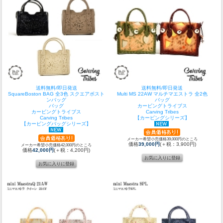
送料無料/即日発送
送料無料/即日発送
SquareBoston BAG 全3色 スクエアボスト
Multi MS 22AW マルチマエストラ 全2色
ンバッグ
バッグ
バッグ
カービングトライブス
カービングトライブス
Carving Tribes
Carving Tribes
【カービングシリーズ】
【カービングバッグシリーズ】
メーカー希望小売価格39,000円のところ
価格
39,000円
(＋税：3,900円)
メーカー希望小売価格42,000円のところ
価格
42,000円
(＋税：4,200円)