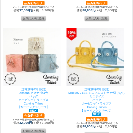
メーカー希望小売価格37,000円のところ
メーカー希望小売価格28,000円のところ
価格
37,000円
(＋税：3,700円)
価格
28,000円
(＋税：2,800円)
送料無料/即日発送
送料無料/即日発送
Ximena ヒメナ 全4色
Mini MS 21SS ミニマエストラ 仕切りなし
バッグ
ミニサイズ
カービングトライブス
バッグ
Carving Tribes
カービングトライブス
【カービングシリーズ】
Carving Tribes
【カービングシリーズ】
メーカー希望小売価格32,000円のところ
価格
32,000円
(＋税：3,200円)
メーカー希望小売価格28,000円のところ
価格
28,000円
(＋税：2,800円)