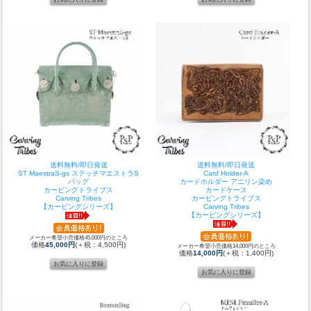
送料無料/即日発送
送料無料/即日発送
ST MaestraS-gs ステッチマエストラS
Card Holder-A
バッグ
カードホルダー アニリン染め
カービングトライブス
カードケース
Carving Tribes
カービングトライブス
【カービングシリーズ】
Carving Tribes
【カービングシリーズ】
メーカー希望小売価格45,000円のところ
価格
45,000円
(＋税：4,500円)
メーカー希望小売価格14,000円のところ
価格
14,000円
(＋税：1,400円)