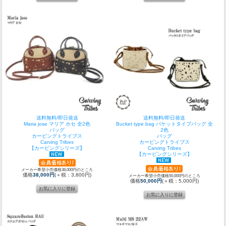
送料無料/即日発送
送料無料/即日発送
Maria jose マリア ホセ 全2色
Bucket type bag バケットタイプバッグ 全
バッグ
2色
カービングトライブス
バッグ
Carving Tribes
カービングトライブス
【カービングシリーズ】
Carving Tribes
【カービングシリーズ】
メーカー希望小売価格38,000円のところ
価格
38,000円
(＋税：3,800円)
メーカー希望小売価格50,000円のところ
価格
50,000円
(＋税：5,000円)