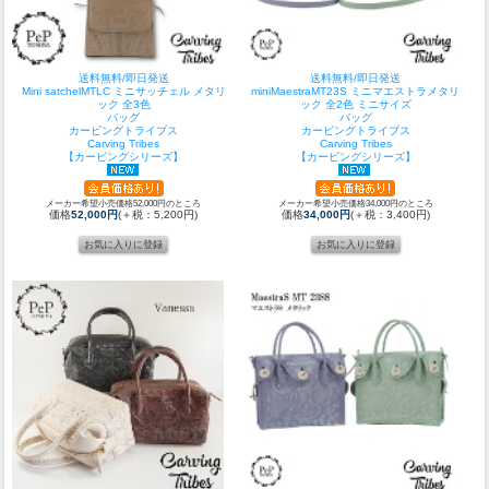
送料無料/即日発送
送料無料/即日発送
Mini satchelMTLC ミニサッチェル メタリ
miniMaestraMT23S ミニマエストラメタリ
ック 全3色
ック 全2色 ミニサイズ
バッグ
バッグ
カービングトライブス
カービングトライブス
Carving Tribes
Carving Tribes
【カービングシリーズ】
【カービングシリーズ】
メーカー希望小売価格52,000円のところ
メーカー希望小売価格34,000円のところ
価格
52,000円
(＋税：5,200円)
価格
34,000円
(＋税：3,400円)