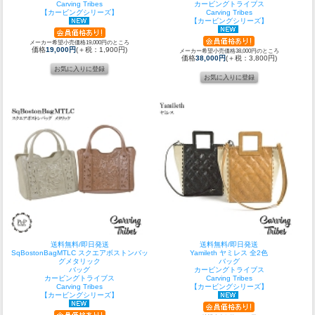
Carving Tribes
カービングトライブス
【カービングシリーズ】
Carving Tribes
【カービングシリーズ】
メーカー希望小売価格19,000円のところ
価格
19,000円
(＋税：1,900円)
メーカー希望小売価格38,000円のところ
価格
38,000円
(＋税：3,800円)
送料無料/即日発送
送料無料/即日発送
SqBostonBagMTLC スクエアボストンバッ
Yamileth ヤミレス 全2色
グメタリック
バッグ
バッグ
カービングトライブス
カービングトライブス
Carving Tribes
Carving Tribes
【カービングシリーズ】
【カービングシリーズ】