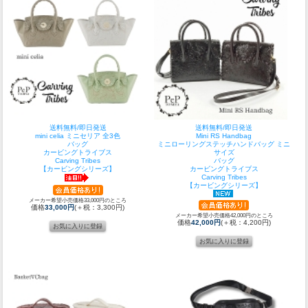
送料無料/即日発送
送料無料/即日発送
mini celia ミニセリア 全3色
Mini RS Handbag
バッグ
ミニローリングステッチハンドバッグ ミニ
カービングトライブス
サイズ
Carving Tribes
バッグ
【カービングシリーズ】
カービングトライブス
Carving Tribes
【カービングシリーズ】
メーカー希望小売価格33,000円のところ
価格
33,000円
(＋税：3,300円)
メーカー希望小売価格42,000円のところ
価格
42,000円
(＋税：4,200円)