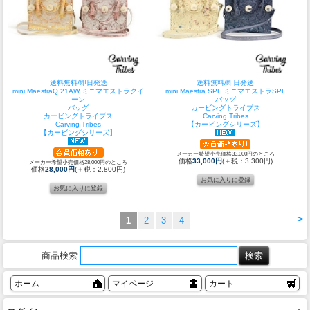
送料無料/即日発送
送料無料/即日発送
mini MaestraQ 21AW ミニマエストラクイ
mini Maestra SPL ミニマエストラSPL
ーン
バッグ
バッグ
カービングトライブス
カービングトライブス
Carving Tribes
Carving Tribes
【カービングシリーズ】
【カービングシリーズ】
メーカー希望小売価格33,000円のところ
価格
33,000円
(＋税：3,300円)
メーカー希望小売価格28,000円のところ
価格
28,000円
(＋税：2,800円)
>
1
2
3
4
商品検索
ホーム
マイページ
カート