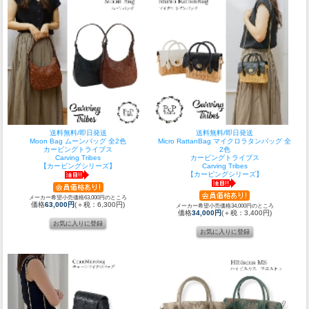
送料無料/即日発送
送料無料/即日発送
Moon Bag ムーンバッグ 全2色
Micro RattanBag マイクロラタンバッグ 全
カービングトライブス
2色
Carving Tribes
カービングトライブス
【カービングシリーズ】
Carving Tribes
【カービングシリーズ】
メーカー希望小売価格63,000円のところ
価格
63,000円
(＋税：6,300円)
メーカー希望小売価格34,000円のところ
価格
34,000円
(＋税：3,400円)