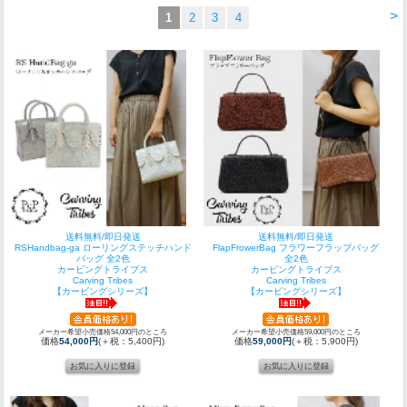
>
1
2
3
4
送料無料/即日発送
送料無料/即日発送
RSHandbag-ga ローリングステッチハンド
FlapFrowerBag フラワーフラップバッグ
バッグ 全2色
全2色
カービングトライブス
カービングトライブス
Carving Tribes
Carving Tribes
【カービングシリーズ】
【カービングシリーズ】
メーカー希望小売価格54,000円のところ
メーカー希望小売価格59,000円のところ
価格
54,000円
(＋税：5,400円)
価格
59,000円
(＋税：5,900円)