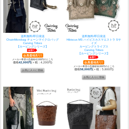
送料無料/即日発送
送料無料/即日発送
ChainMicrobag チェーンマイクロバッグ
Hibiscus MS ハイビスカスマエストラ Sサ
Carving Tribes
イズ
【カービングシリーズ】
カービングトライブス
Carving Tribes
【カービングシリーズ】
メーカー希望小売価格42,000円のところ
価格
42,000円
(＋税：4,200円)
メーカー希望小売価格58,000円のところ
価格
58,000円
(＋税：5,800円)