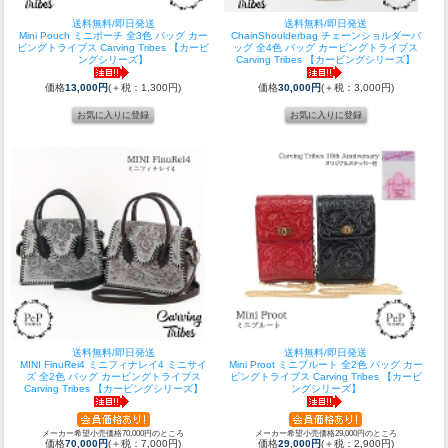
送料無料/即日発送
送料無料/即日発送
Mini Pouch ミニポーチ 全3色 バッグ カー
ChainShoulderbag チェーンショルダーバ
ビングトライブス Carving Tribes 【カービ
ッグ 全4色 バッグ カービングトライブス
ングシリーズ】
Carving Tribes 【カービングシリーズ】
価格
13,000円
(＋税：1,300円)
価格
30,000円
(＋税：3,000円)
送料無料/即日発送
送料無料/即日発送
MINI FinuRei4 ミニフィナレイ4 ミニサイ
Mini Proot ミニプルート 全2色 バッグ カー
ズ 全2色 バッグ カービングトライブス
ビングトライブス Carving Tribes 【カービ
Carving Tribes 【カービングシリーズ】
ングシリーズ】
メーカー希望小売価格70,000円のところ
メーカー希望小売価格29,000円のところ
価格
70,000円
(＋税：7,000円)
価格
29,000円
(＋税：2,900円)