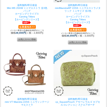
送料無料/即日発送
送料無料/即日発送
Mini MS 20AW ミニマエストラ 全3色
miniMaestraMT 22SS ミニマエストラメタ
バッグ
リック ミニサイズ 全2色
カービングトライブス
バッグ
Carving Tribes
カービングトライブス
【カービングシリーズ】
Carving Tribes
【カービングシリーズ】
メーカー希望小売価格28,000円のところ
価格
28,000円
(＋税：2,800円)
メーカー希望小売価格30,000円のところ
価格
30,000円
(＋税：3,000円)
送料無料/即日発送
送料無料/即日発送
mini VT Maestra 22SS ミニヴィンテージ
cp_SquarePouch アモーレラルゴ カプセ
マエストラ
ルコレクション スクエアポーチ