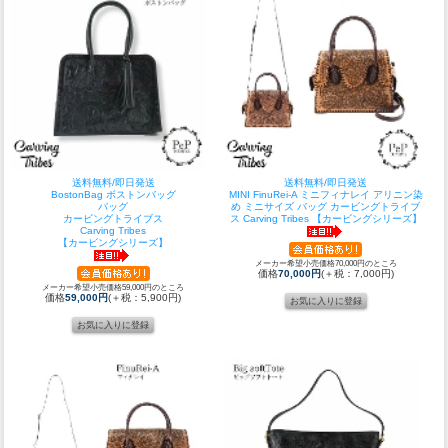
送料無料/即日発送
送料無料/即日発送
BostonBag ボストンバッグ
MINI FinuRei-A ミニフィナレイ アリニン染
バッグ
め ミニサイズ バッグ カービングトライブ
カービングトライブス
ス Carving Tribes 【カービングシリーズ】
Carving Tribes
【カービングシリーズ】
メーカー希望小売価格70,000円のところ
価格
70,000円
(＋税：7,000円)
メーカー希望小売価格59,000円のところ
価格
59,000円
(＋税：5,900円)