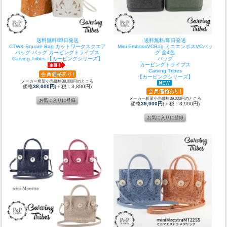
送料無料/即日発送
送料無料/即日発送
CTWK Square Bag カットワークスクエア
Mini EmbossVCBag ミニエンボスVCバッ
バッグ バッグ カービングトライブス
グ 全4色
Carving Tribes 【カービングシリーズ】
バッグ
カービングトライブス
Carving Tribes
【カービングシリーズ】
メーカー希望小売価格38,000円のところ
価格
38,000円
(＋税：3,800円)
メーカー希望小売価格39,000円のところ
価格
39,000円
(＋税：3,900円)