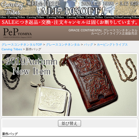
GRACE CONTINENTAL グレースコンチネンタル
カービングトライブス正規販売店
グレースコンチネンタルTOP
>
グレースコンチネンタル
>
バッグ
>
カービングトライブス
Carving Tribes
> 新作バッグ
並び替え
新作バッグ