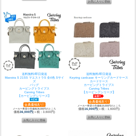
送料無料/即日発送
送料無料/即日発送
Maestra S 21SS マエストラS 全4色 Sサイ
Keyring cardcase キーリングカードケース
ズ
カードケース
バッグ
カービングトライブス
カービングトライブス
Carving Tribes
Carving Tribes
【カービングシリーズ】
【カービングシリーズ】
メーカー希望小売価格16,000円のところ
メーカー希望小売価格36,000円のところ
価格
16,000円
(＋税：1,600円)
価格
36,000円
(＋税：3,600円)