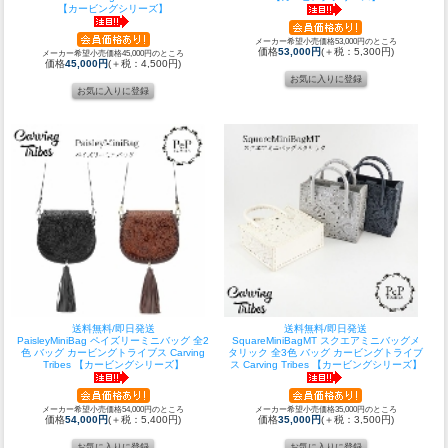
【カービングシリーズ】
メーカー希望小売価格53,000円のところ
価格
53,000円
(＋税：5,300円)
メーカー希望小売価格45,000円のところ
価格
45,000円
(＋税：4,500円)
送料無料/即日発送
送料無料/即日発送
PaisleyMiniBag ペイズリーミニバッグ 全2
SquareMiniBagMT スクエアミニバッグメ
色 バッグ カービングトライブス Carving
タリック 全3色 バッグ カービングトライブ
Tribes 【カービングシリーズ】
ス Carving Tribes 【カービングシリーズ】
メーカー希望小売価格54,000円のところ
メーカー希望小売価格35,000円のところ
価格
54,000円
(＋税：5,400円)
価格
35,000円
(＋税：3,500円)