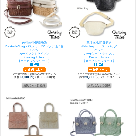
送料無料/即日発送
送料無料/即日発送
BasketVCbag バスケットVCバッグ 全2色
Waist bag ウエストバッグ
バッグ
バッグ
カービングトライブス
カービングトライブス
Carving Tribes
Carving Tribes
【カービングシリーズ】
【カービングシリーズ】
メーカー希望小売価格36,000円のところ
メーカー希望小売価格29,700円のところ
価格
36,000円
(＋税：3,600円)
価格
29,700円
(＋税：2,970円)