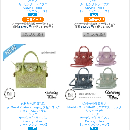
バッグ
バッグ
カービングトライブス
カービングトライブス
Carving Tribes
Carving Tribes
【カービングシリーズ】
【カービングシリーズ】
メーカー希望小売価格33,000円のところ
メーカー希望小売価格14,000円のところ
価格
33,000円
(＋税：3,300円)
価格
14,000円
(＋税：1,400円)
送料無料/即日発送
送料無料/即日発送
cp_MaestraS Amor Largoカプセルコレク
Mini MS MTLC20AW ミニマエストラメタ
ション マエストラS
リック 全4色
バッグ
バッグ
カービングトライブス
カービングトライブス
Carving Tribes
Carving Tribes
【カービングシリーズ】
【カービングシリーズ】