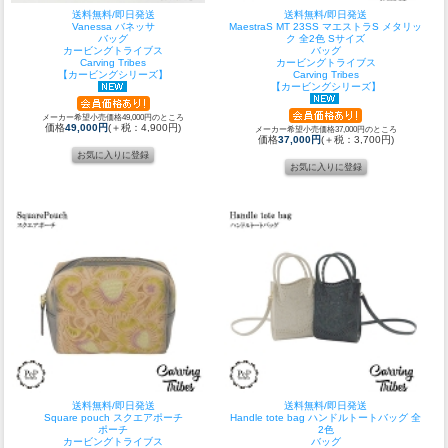
送料無料/即日発送
送料無料/即日発送
Vanessa バネッサ
MaestraS MT 23SS マエストラS メタリッ
バッグ
ク 全2色 Sサイズ
カービングトライブス
バッグ
Carving Tribes
カービングトライブス
【カービングシリーズ】
Carving Tribes
【カービングシリーズ】
メーカー希望小売価格49,000円のところ
価格
49,000円
(＋税：4,900円)
メーカー希望小売価格37,000円のところ
価格
37,000円
(＋税：3,700円)
送料無料/即日発送
送料無料/即日発送
Square pouch スクエアポーチ
Handle tote bag ハンドルトートバッグ 全
ポーチ
2色
カービングトライブス
バッグ