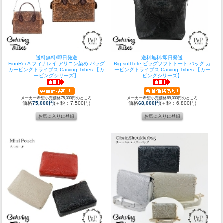
送料無料/即日発送
送料無料/即日発送
FinuRei-A フィナレイ アリニン染め バッグ
Big softTote ビッグソフトトート バッグ カ
カービングトライブス Carving Tribes 【カ
ービングトライブス Carving Tribes 【カー
ービングシリーズ】
ビングシリーズ】
メーカー希望小売価格75,000円のところ
メーカー希望小売価格68,000円のところ
価格
75,000円
(＋税：7,500円)
価格
68,000円
(＋税：6,800円)