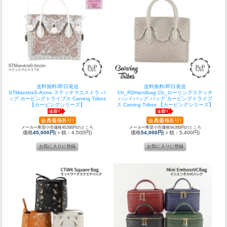
送料無料/即日発送
送料無料/即日発送
STMaestraS-Anniv ステッチマエストラ バ
Ch_RSHandbag Ch_ローリングステッチ
ッグ カービングトライブス Carving Tribes
ハンドバッグ バッグ カービングトライブ
【カービングシリーズ】
ス Carving Tribes 【カービングシリーズ】
メーカー希望小売価格45,000円のところ
メーカー希望小売価格54,000円のところ
価格
45,000円
(＋税：4,500円)
価格
54,000円
(＋税：5,400円)