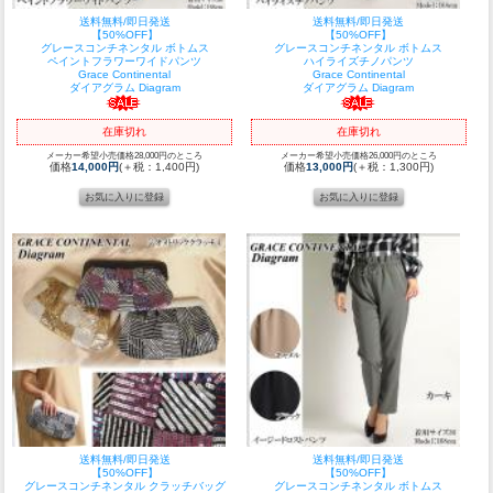
送料無料/即日発送
送料無料/即日発送
【50%OFF】
【50%OFF】
グレースコンチネンタル ボトムス
グレースコンチネンタル ボトムス
ペイントフラワーワイドパンツ
ハイライズチノパンツ
Grace Continental
Grace Continental
ダイアグラム Diagram
ダイアグラム Diagram
在庫切れ
在庫切れ
メーカー希望小売価格28,000円のところ
メーカー希望小売価格26,000円のところ
価格
14,000円
(＋税：1,400円)
価格
13,000円
(＋税：1,300円)
送料無料/即日発送
送料無料/即日発送
【50%OFF】
【50%OFF】
グレースコンチネンタル クラッチバッグ
グレースコンチネンタル ボトムス