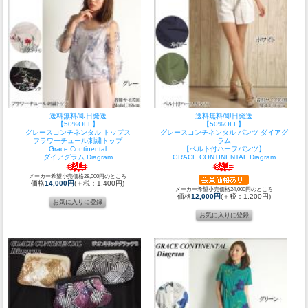
送料無料/即日発送
送料無料/即日発送
【50%OFF】
【50%OFF】
グレースコンチネンタル トップス
グレースコンチネンタル パンツ ダイアグ
フラワーチュール刺繍トップ
ラム
Grace Continental
【ベルト付ハーフパンツ】
ダイアグラム Diagram
GRACE CONTINENTAL Diagram
メーカー希望小売価格28,000円のところ
価格
14,000円
(＋税：1,400円)
メーカー希望小売価格24,000円のところ
価格
12,000円
(＋税：1,200円)