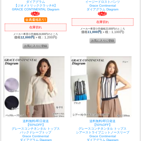
ダイアグラム
イージードロストパンツ
【ジオメトリッククラッチA】
Grace Continental
GRACE CONTINENTAL Diagram
ダイアグラム Diagram
在庫切れ
在庫切れ
メーカー希望小売価格22,000円のところ
価格
11,000円
(＋税：1,100円)
メーカー希望小売価格24,000円のところ
価格
12,000円
(＋税：1,200円)
送料無料/即日発送
送料無料/即日発送
【50%OFF】
【50%OFF】
グレースコンチネンタル トップス
グレースコンチネンタル トップス
バックドレープトップ
シアーストライプニットノースリーブ
Grace Continental
Grace Continental
ダイアグラム Diagram
ダイアグラム Diagram