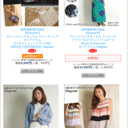
送料無料/即日発送
送料無料/即日発送
【50%OFF】
【50%OFF】
グレースコンチネンタル クラッチバッグ
グレースコンチネンタル ワンピース
ダイアグラム
フラワーロゴプリントワンピース
【ジオメトリッククラッチB】
Grace Continental
GRACE CONTINENTAL Diagram
ダイアグラム Diagram
在庫切れ
メーカー希望小売価格19,000円のところ
価格
9,500円
(＋税：950円)
メーカー希望小売価格38,000円のところ
価格
19,000円
(＋税：1,900円)