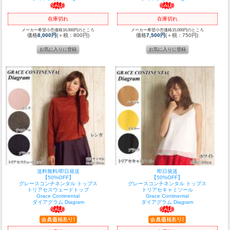
在庫切れ
在庫切れ
メーカー希望小売価格16,000円のところ
メーカー希望小売価格15,000円のところ
価格
8,000円
(＋税：800円)
価格
7,500円
(＋税：750円)
送料無料/即日発送
即日発送
【50%OFF】
【50%OFF】
グレースコンチネンタル トップス
グレースコンチネンタル トップス
トリアセスウェードトップ
トリアセキャミソール
Grace Continental
Grace Continental
ダイアグラム Diagram
ダイアグラム Diagram