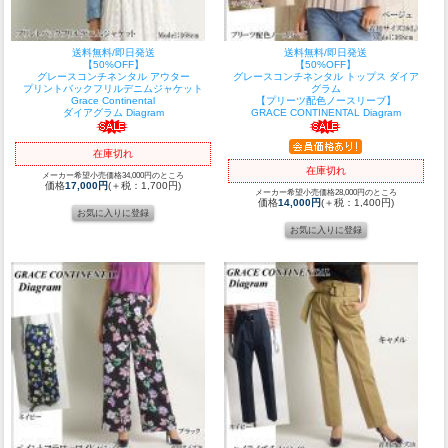
送料無料/即日発送
送料無料/即日発送
【50%OFF】
【50%OFF】
グレースコンチネンタル アウター
グレースコンチネンタル トップス ダイア
プリントバックフリルデニムジャケット
グラム
Grace Continental
【プリーツ配色ノースリーブ】
ダイアグラム Diagram
GRACE CONTINENTAL Diagram
在庫切れ
在庫切れ
メーカー希望小売価格34,000円のところ
価格
17,000円
(＋税：1,700円)
メーカー希望小売価格28,000円のところ
価格
14,000円
(＋税：1,400円)