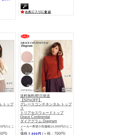
送料無料/即日発送
【50%OFF】
 トップ
グレースコンチネンタル トップ
ス
トリアセスウェードトップ
Grace Continental
ダイアグラム Diagram
00円のとこ
メーカー希望小売価格14,000円のとこ
ろ
0円)
価格
(＋税：700円)
7,000円