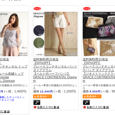
即日発送
送料無料/即日発送
送料無料/即日発送
】
【50%OFF】
【50%OFF】
ンチネンタル トップ
グレースコンチネンタル パンツ
グレースコンチネンタル
ダイアグラム
チバッグ ダイアグラム
ュール刺繍トップ
【ベルト付ハーフパンツ】
【ジオメトリッククラ
inental
GRACE CONTINENTAL Diagra
GRACE CONTINENTAL
Diagram
m
m
売価格28,000円のとこ
メーカー希望小売価格24,000円のとこ
メーカー希望小売価格19,0
ろ
ろ
(＋税：1,400円)
価格
(＋税：1,200円)
価格
(＋税：95
0円
12,000円
9,500円
繍施したチュールトッ
ーキャミつき