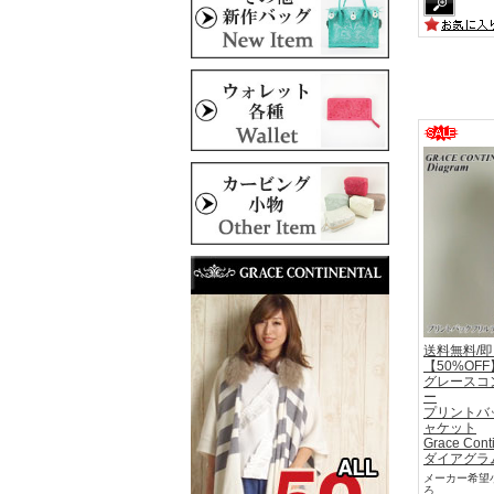
送料無料/
【50%OFF
グレースコ
ー
プリントバ
ャケット
Grace Cont
ダイアグラム 
メーカー希望小
ろ