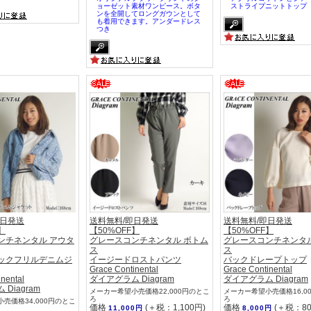
ョーゼット素材ワンピース。ボタ
ストライプニットトップ
ンを全開してロングガウンとして
も着用できます。アンダードレス
つき
即日発送
送料無料/即日発送
送料無料/即日発送
】
【50%OFF】
【50%OFF】
ンチネンタル アウタ
グレースコンチネンタル ボトム
グレースコンチネンタル
ス
ス
ックフリルデニムジ
イージードロストパンツ
バックドレープトップ
Grace Continental
Grace Continental
inental
ダイアグラム Diagram
ダイアグラム Diagram
Diagram
メーカー希望小売価格22,000円のとこ
メーカー希望小売価格16,0
ろ
ろ
売価格34,000円のとこ
価格
(＋税：1,100円)
価格
(＋税：80
11,000円
8,000円