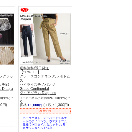
送料無料/即日発送
【50%OFF】
 クラッ
グレースコンチネンタル ボトム
ス
ッチB】
ハイライズチノパンツ
 Diagra
Grace Continental
ダイアグラム Diagram
00円のとこ
メーカー希望小売価格26,000円のとこ
ろ
0円)
価格
(＋税：1,300円)
13,000円
在庫切れ
ハーウエスト、テーパードシルエ
ットのチノパンツ。ウエストゴム
仕様でINスタイルもスッキリ♪共
布サッシュベルトつき