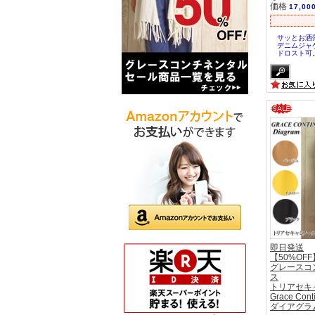
価格
17,00
サッとお洒
デニムジャ
ドロスト可
即日発送
【50%OFF
グレースコ
ス
トリアセキ
Grace Cont
ダイアグラム 