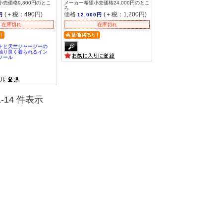
売価格9,800円のとこ
メーカー希望小売価格24,000円のとこ
ろ
(＋税：490円)
価格
(＋税：1,200円)
円
12,000円
在庫切れ
在庫切れ
トと天竺ジャージーの
触り良く着られるイン
ソール
 1-14 件表示