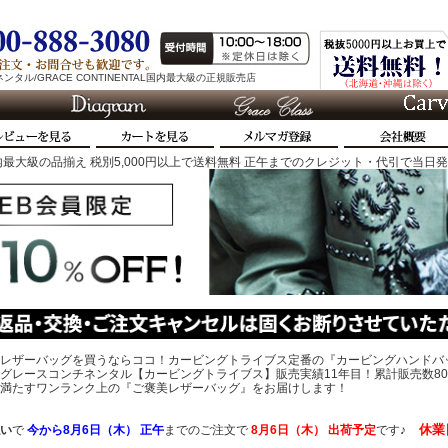
タル/GRACE CONTINENTAL国内最大級の正規販売店
最大級の品揃え 税別5,000円以上で送料無料 正午までのクレジット・代引で当日
レザーバッグを買うならココ！カービングトライブス定番の『カービングハンドバ
グレースコンチネンタル【カービングトライブス】販売実績11年目！累計販売数80
、心を満たすワンランク上の『ご褒美レザーバッグ』をお届けします！
休業
い
で
今から
8月6日（木） 正午
までのご注文で
8月6日（木）
出荷予定
です♪