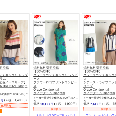
即日発送
送料無料/即日発送
送料無料/即日発送
】
【50%OFF】
【50%OFF】
ンチネンタル トップ
グレースコンチネンタル ワンピ
グレースコンチネンタル
グラム
ース
ス
配色ノースリーブ】
フラワーロゴプリントワンピー
シアーストライプニッ
TINENTAL Diagra
ス
リーブ
Grace Continental
Grace Continental
ダイアグラム Diagram
ダイアグラム Diagram
売価格28,000円のとこ
メーカー希望小売価格38,000円のとこ
メーカー希望小売価格15,0
(＋税：1,400円)
0円
ろ
ろ
価格
(＋税：1,900円)
価格
(＋税：75
19,000円
7,500円
在庫切れ
在庫切れ
在庫切れ
オリジナルフラワープリントのジ
アクリルコットンとシア