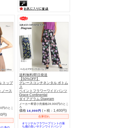
送料無料/即日発送
【50%OFF】
 トップ
グレースコンチネンタル ボトム
ス
トノース
ペイントフラワーワイドパンツ
Grace Continental
ダイアグラム Diagram
メーカー希望小売価格28,000円のとこ
ろ
00円のとこ
価格
(＋税：1,400円)
14,000円
0円)
在庫切れ
オリジナルフラワープリントの落
ち感の良いサテンワイドパンツ
ーな糸の