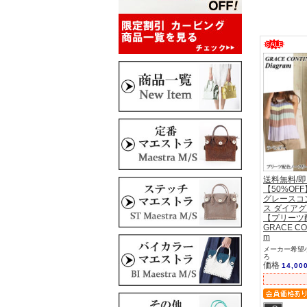
送料無料/
【50%OFF
グレースコ
ス ダイア
【プリーツ
GRACE CON
m
メーカー希望小
ろ
価格
14,00