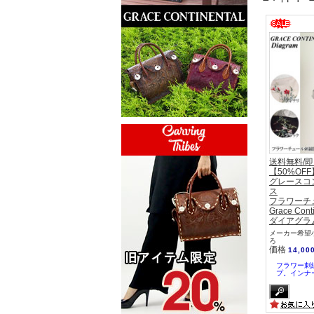
送料無料/
【50%OFF
グレースコ
ス
フラワーチ
Grace Cont
ダイアグラム 
メーカー希望小
ろ
価格
14,00
フラワー刺
プ。インナ