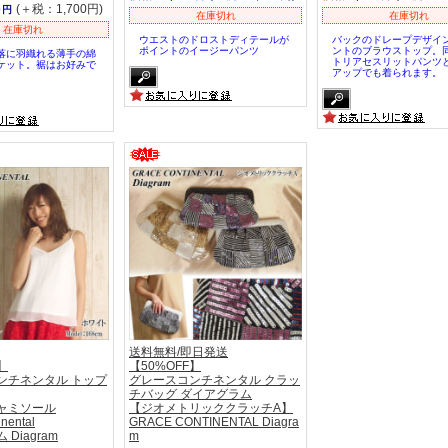
(＋税：1,700円)
0円
在庫切れ
在庫切れ
在庫切れ
ウエストのドロストディテールが
バックのドレープデザイ
ポイントのイージーパンツ
ントのブラウストップ。
落に羽織れる薄手の綿
トリアセスリットパンツ
ケット。裾はお好みで
アップでも着られます。
。
送料無料/即日発送
】
【50%OFF】
ンチネンタル トップ
グレースコンチネンタル クラッ
チバッグ ダイアグラム
ャミソール
【ジオメトリッククラッチA】
inental
GRACE CONTINENTAL Diagra
Diagram
m