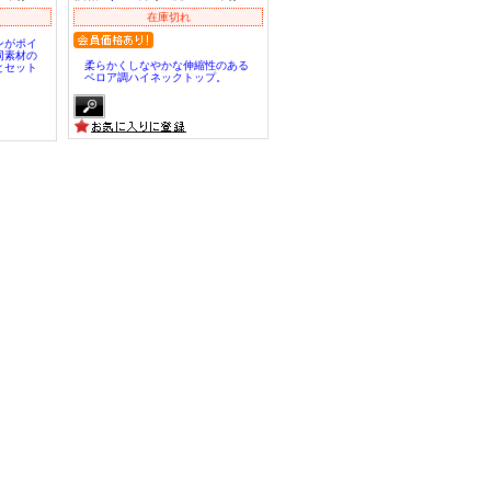
在庫切れ
ンがポイ
同素材の
柔らかくしなやかな伸縮性のある
とセット
ベロア調ハイネックトップ。