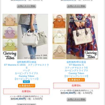
送料無料/即日発送
送料無料/即日発送
ST Maestra S 18SS ステッチマエストラ
ST Maestra S
S
ステッチマエストラS
バッグ
カービングトライブス
カービングトライブス
Carving Tribes
Carving Tribes
【カービングシリーズ】
【カービングシリーズ】
在庫切れ
メーカー希望小売価格35,000円のところ
在庫切れ
価格
35,000円
(＋税：3,500円)
メーカー希望小売価格35,000円のところ
価格
35,000円
(＋税：3,500円)