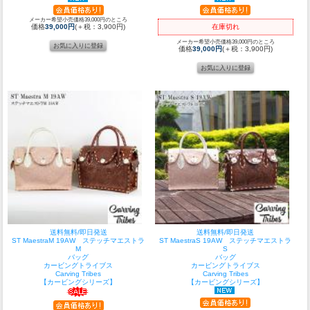
メーカー希望小売価格39,000円のところ
価格
39,000円
(＋税：3,900円)
在庫切れ
メーカー希望小売価格39,000円のところ
価格
39,000円
(＋税：3,900円)
送料無料/即日発送
送料無料/即日発送
ST MaestraM 19AW ステッチマエストラ
ST MaestraS 19AW ステッチマエストラ
M
S
バッグ
バッグ
カービングトライブス
カービングトライブス
Carving Tribes
Carving Tribes
【カービングシリーズ】
【カービングシリーズ】