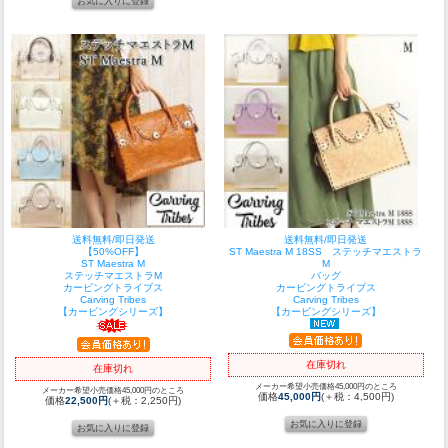
送料無料/即日発送
送料無料/即日発送
【50%OFF】
ST Maestra M 18SS ステッチマエストラ
ST Maestra M
M
ステッチマエストラM
バッグ
カービングトライブス
カービングトライブス
Carving Tribes
Carving Tribes
【カービングシリーズ】
【カービングシリーズ】
在庫切れ
在庫切れ
メーカー希望小売価格45,000円のところ
メーカー希望小売価格45,000円のところ
価格
45,000円
(＋税：4,500円)
価格
22,500円
(＋税：2,250円)