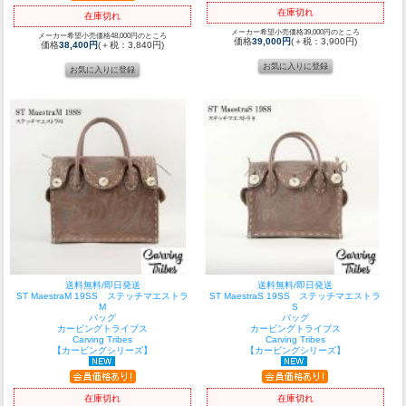
在庫切れ
在庫切れ
メーカー希望小売価格39,000円のところ
メーカー希望小売価格48,000円のところ
価格
39,000円
(＋税：3,900円)
価格
38,400円
(＋税：3,840円)
送料無料/即日発送
送料無料/即日発送
ST MaestraM 19SS ステッチマエストラ
ST MaestraS 19SS ステッチマエストラ
M
S
バッグ
バッグ
カービングトライブス
カービングトライブス
Carving Tribes
Carving Tribes
【カービングシリーズ】
【カービングシリーズ】
在庫切れ
在庫切れ