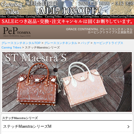
GRACE CONTINENTAL グレースコンチネンタル
カービングトライブス正規販売店
グレースコンチネンタルTOP
>
グレースコンチネンタル
>
バッグ
>
カービングトライブス
Carving Tribes
> ステッチMaestraシリーズ
ステッチMaestraシリーズ
ステッチMaestraシリーズM