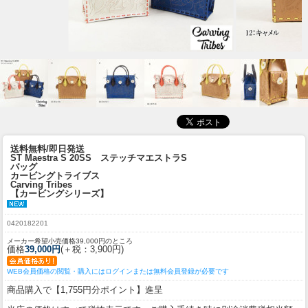
送料無料/即日発送
ST Maestra S 20SS ステッチマエストラS
バッグ
カービングトライブス
Carving Tribes
【カービングシリーズ】
0420182201
メーカー希望小売価格39,000円のところ
価格
39,000円
(＋税：3,900円)
WEB会員価格の閲覧・購入にはログインまたは無料会員登録が必要です
商品購入で【1,755円分ポイント】進呈