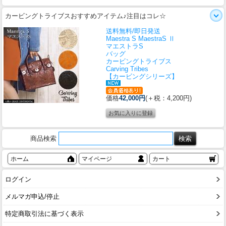
カービングトライブスおすすめアイテム♪注目はコレ☆
送料無料/即日発送
Maestra S MaestraS Ⅱ
マエストラS
バッグ
カービングトライブス
Carving Tribes
【カービングシリーズ】
価格
42,000円
(＋税：4,200円)
商品検索
ホーム
マイページ
カート
ログイン
メルマガ申込/停止
特定商取引法に基づく表示