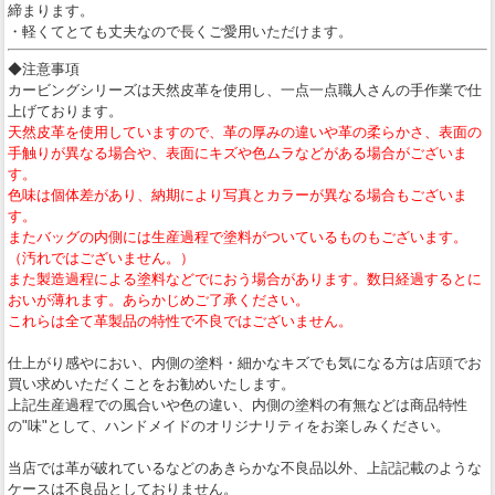
締まります。
・軽くてとても丈夫なので長くご愛用いただけます。
◆注意事項
カービングシリーズは天然皮革を使用し、一点一点職人さんの手作業で仕
上げております。
天然皮革を使用していますので、革の厚みの違いや革の柔らかさ、表面の
手触りが異なる場合や、表面にキズや色ムラなどがある場合がございま
す。
色味は個体差があり、納期により写真とカラーが異なる場合もございま
す。
またバッグの内側には生産過程で塗料がついているものもございます。
（汚れではございません。）
また製造過程による塗料などでにおう場合があります。数日経過するとに
おいが薄れます。あらかじめご了承ください。
これらは全て革製品の特性で不良ではございません。
仕上がり感やにおい、内側の塗料・細かなキズでも気になる方は店頭でお
買い求めいただくことをお勧めいたします。
上記生産過程での風合いや色の違い、内側の塗料の有無などは商品特性
の"味"として、ハンドメイドのオリジナリティをお楽しみください。
当店では革が破れているなどのあきらかな不良品以外、上記記載のような
ケースは不良品としておりません。