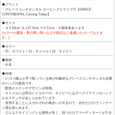
◆ブランド
・グレースコンチネンタル カービングトライブズ【GRACE
CONTINENTAL Carving Tribes】
◆サイズ
・タテ24cm ヨコ27.5cm マチ11cm ※個体差あります
(カラーの濃淡・革の厚い薄いなどの指定はご遠慮いただいておりま
す。)
◆カラー
・01：ホワイト / 12：キャメル / 16：ネイビー
◆素材
・牛革
◆特徴
・1つ1つ職人が手で彫っている柄が印象的なグレースコンチネンタル定番
のバッグの新色です。
・配色のステッチデザインが特徴。
・キャメルには明るいイエローの、ネイビーにはダークブラウンのハンド
ル＆ステッチがあしらわれています。
・使用するごとに人それぞれの風合いが出るので、自分だけのヴィンテー
ジ感を楽しめます。
・どんなスタイリングとも相性が良く、持つだけでコーディネートが引き