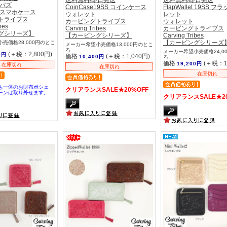
 パズ
CoinCase19SS コインケース
FlapWallet 19SS 
 スマホケース
ウォレット
レット
トライブス
カービングトライブス
ウォレット
bes
Carving Tribes
カービングトライブス
グシリーズ】
【カービングシリーズ】
Carving Tribes
【カービングシリーズ
売価格28,000円のとこ
メーカー希望小売価格13,000円のとこ
ろ
メーカー希望小売価格24,0
(＋税：2,800円)
0円
価格
(＋税：1,040円)
10,400円
ろ
価格
(＋税：1
19,200円
在庫切れ
在庫切れ
在庫切れ
も一体のお財布ポシェ
クリアランスSALE★20%OFF
ーンは取り外せます。
クリアランスSALE★20