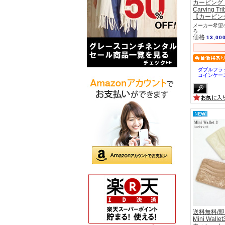
カービング
Carving Tri
【カービン
メーカー希望小
ろ
価格
13,00
ダブルフラ
コインケー
送料無料/
Mini Wa