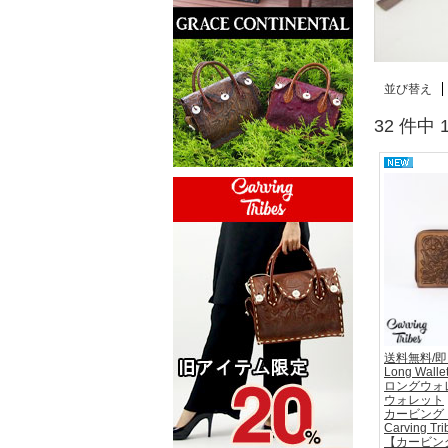
並び替え
32 件中
送料無料/
Long Walle
ロングウォ
ウォレット
カービング
Carving Tri
【カービン