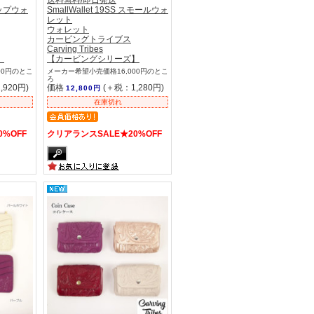
フラップウォ
SmallWallet 19SS スモールウォ
レット
ウォレット
カービングトライブス
Carving Tribes
】
【カービングシリーズ】
00円のとこ
メーカー希望小売価格16,000円のとこ
ろ
,920円)
価格
(＋税：1,280円)
12,800円
在庫切れ
%OFF
クリアランスSALE★20%OFF