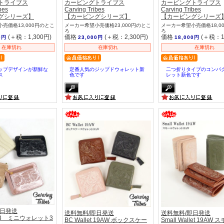
トライブス
カービングトライブス
カービングトライブス
bes
Carving Tribes
Carving Tribes
グシリーズ】
【カービングシリーズ】
【カービングシリーズ
売価格13,000円のとこ
メーカー希望小売価格23,000円のとこ
メーカー希望小売価格18,0
ろ
ろ
(＋税：1,300円)
価格
(＋税：2,300円)
価格
(＋税：1
0円
23,000円
18,000円
在庫切れ
在庫切れ
在庫切れ
ップデザインが新鮮な
定番人気のジップドウォレット新
二つ折りタイプのコンパ
ス
色です
レット新色です
即日発送
送料無料/即日発送
送料無料/即日発送
llet3 ミニウォレット3
BC Wallet 19AW ボックスケー
Small Wallet 19AW