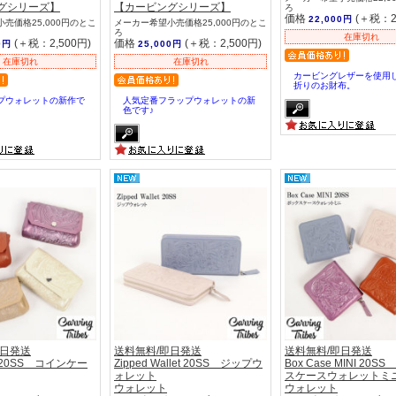
グシリーズ】
【カービングシリーズ】
ろ
価格
(＋税：2
22,000円
売価格25,000円のとこ
メーカー希望小売価格25,000円のとこ
ろ
在庫切れ
(＋税：2,500円)
価格
(＋税：2,500円)
0円
25,000円
在庫切れ
在庫切れ
カービングレザーを使用
折りのお財布。
プウォレットの新作で
人気定番フラップウォレットの新
色です♪
即日発送
送料無料/即日発送
送料無料/即日発送
se 20SS コインケー
Zipped Wallet 20SS ジップウ
Box Case MINI 20S
ォレット
スケースウォレットミ
ウォレット
ウォレット