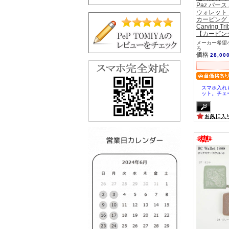
Paz パース
ウォレット
カービング
Carving Tri
【カービン
メーカー希望小
ろ
価格
28,00
スマホ入れ
ット。チェ