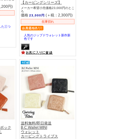
【カービングシリーズ】
,200円)
メーカー希望小売価格23,000円のとこ
ろ
価格
(＋税：2,300円)
23,000円
在庫切れ
した三つ
人気のジップドウォレット新作新
色です
送料無料/即日発送
S ボック
B.C.Wallet MINI
ニ
ウォレット
カービングトライブス