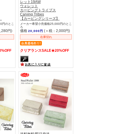
レット19AW
ウォレット
カービングトライブス
Carving Tribes
】
【カービングシリーズ】
00円のとこ
メーカー希望小売価格25,000円のとこ
ろ
,280円)
価格
(＋税：2,000円)
20,000円
在庫切れ
%OFF
クリアランスSALE★20%OFF
送料無料/即日発送