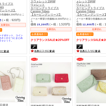
スウォレット19AW
ォレット19AW
トライブス
ウォレット
ウォレット
bes
カービングトライブス
カービングトライブス
グシリーズ】
Carving Tribes
Carving Tribes
【カービングシリーズ】
【カービングシリーズ
売価格9,200円のとこ
メーカー希望小売価格19,000円のとこ
メーカー希望小売価格16,0
(＋税：920円)
円
ろ
ろ
価格
(＋税：1,520円)
価格
(＋税：1
15,200円
12,800円
在庫切れ
在庫切れ
在庫切れ
ードポケット、コイン
小さくひとつにまとめ
クリアランスSALE★20%OFF
クリアランスSALE★20
ウォレット。
即日発送
送料無料/即日発送
送料無料/即日発送