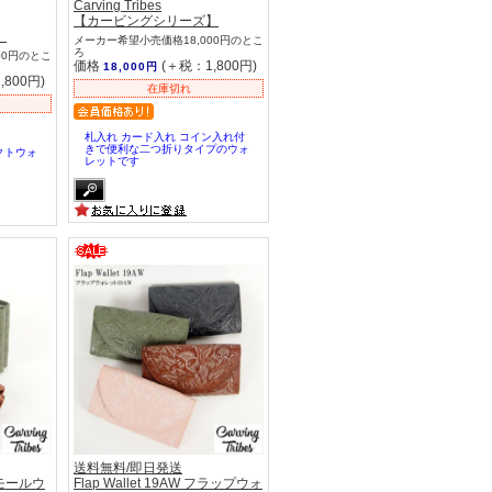
Carving Tribes
【カービングシリーズ】
】
メーカー希望小売価格18,000円のとこ
ろ
00円のとこ
価格
(＋税：1,800円)
18,000円
,800円)
在庫切れ
札入れ カード入れ コイン入れ付
きで便利な二つ折りタイプのウォ
クトウォ
レットです
送料無料/即日発送
 スモールウ
Flap Wallet 19AW フラップウォ