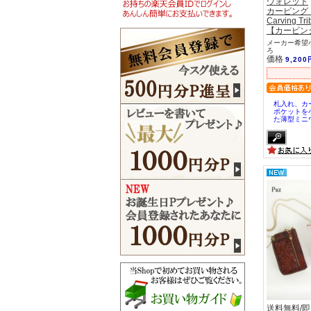
ウォレット
カービング
Carving Tri
【カービン
メーカー希望小
ろ
価格
9,200
札入れ、カ
ポケットを
た薄型ミニ
送料無料/