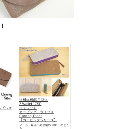
送料無料/即日発送
Z.Wallet 17SP
フィルドウォ
ウォレット
カービングトライブス
Carving Tribes
【カービングシリーズ】
メーカー希望小売価格22,000円のとこ
】
ろ