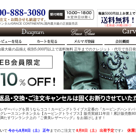
タル/GRACE CONTINENTAL国内最大級の正規販売店
最大級の品揃え 税別5,000円以上で送料無料 正午までのクレジット・代引で当日
レザーバッグを買うならココ！カービングトライブス定番の『カービングハンドバ
グレースコンチネンタル【カービングトライブス】販売実績11年目！累計販売数80
、心を満たすワンランク上の『ご褒美レザーバッグ』をお届けします！
休業
い
で
今から
8月8日（土） 正午
までのご注文で
8月8日（土）
出荷予定
です♪