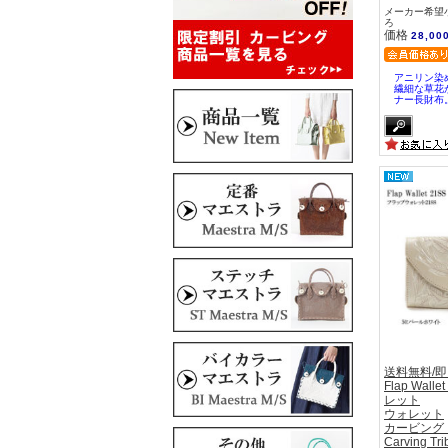
メーカー希望小
ろ
価格
28,00
アニリン染
繊細な草花
ナー長財布
送料無料/
Flap Wal
レット
ウォレット
カービング
Carving Tri