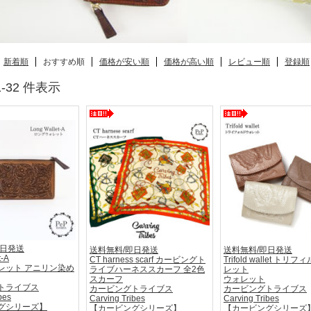
新着順
おすすめ順
価格が安い順
価格が高い順
レビュー順
登録順
 1-32 件表示
即日発送
送料無料/即日発送
送料無料/即日発送
t-A
CT harness scarf カービングト
Trifold wallet トリ
レット アニリン染め
ライブハーネススカーフ 全2色
レット
スカーフ
ウォレット
トライブス
カービングトライブス
カービングトライブス
bes
Carving Tribes
Carving Tribes
グシリーズ】
【カービングシリーズ】
【カービングシリーズ