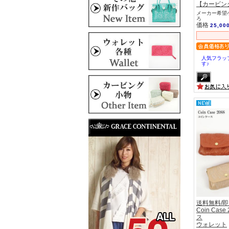
【カービン
メーカー希望小
ろ
価格
25,00
人気フラッ
す♪
送料無料/
Coin Ca
ス
ウォレット