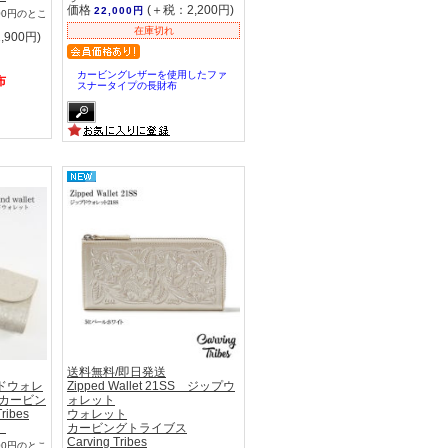
価格
(＋税：2,200円)
22,000円
00円のとこ
在庫切れ
,900円)
カービングレザーを使用したファ
布
スナータイプの長財布
送料無料/即日発送
タンドウォレ
Zipped Wallet 21SS ジップウ
 カービン
ォレット
ibes
ウォレット
】
カービングトライブス
Carving Tribes
00円のとこ