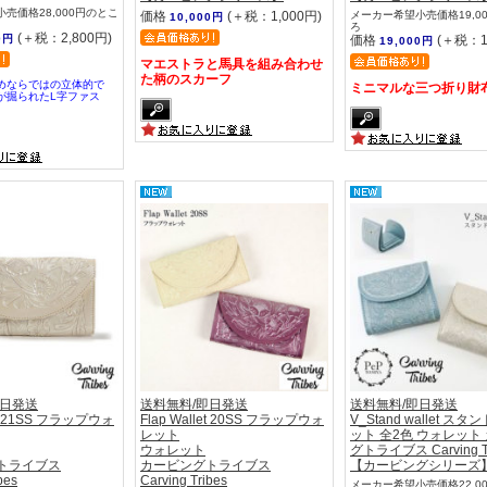
売価格28,000円のとこ
価格
(＋税：1,000円)
メーカー希望小売価格19,0
10,000円
ろ
(＋税：2,800円)
0円
価格
(＋税：1
19,000円
マエストラと馬具を組み合わせ
た柄のスカーフ
めならではの立体的で
ミニマルな三つ折り財
が掘られたL字ファス
。
即日発送
送料無料/即日発送
送料無料/即日発送
let 21SS フラップウォ
Flap Wallet 20SS フラップウォ
V_Stand wallet ス
レット
ット 全2色 ウォレット
ウォレット
グトライブス Carving Tr
トライブス
カービングトライブス
【カービングシリーズ
bes
Carving Tribes
メーカー希望小売価格22,0