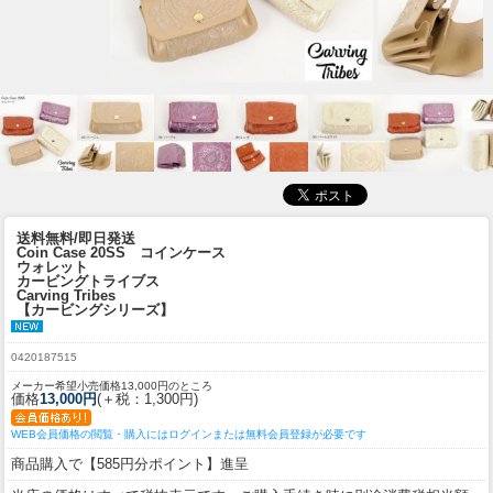
送料無料/即日発送
Coin Case 20SS コインケース
ウォレット
カービングトライブス
Carving Tribes
【カービングシリーズ】
0420187515
メーカー希望小売価格13,000円のところ
価格
13,000円
(＋税：1,300円)
WEB会員価格の閲覧・購入にはログインまたは無料会員登録が必要です
商品購入で【585円分ポイント】進呈