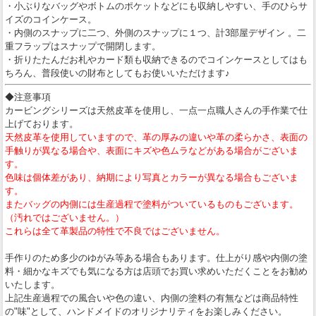
・小ぶりなバッグやボトムのポケットなどにも収納しやすい、手のひらサ
イズのコインケース。
・内側のスナップに二つ、外側のスナップに１つ、計3部屋デザイン 。二
重フラップはスナップで開閉します。
・折りたたんだお札やカード類も収納できるのでコインケースとしてはも
ちろん、普段使いの財布としてもお使いいただけます♪
◆注意事項
カービングシリーズは天然皮革を使用し、一点一点職人さんの手作業で仕
上げております。
天然皮革を使用していますので、革の厚みの違いや革の柔らかさ、表面の
手触りが異なる場合や、表面にキズや色ムラなどがある場合がございま
す。
色味は個体差があり、納期により写真とカラーが異なる場合もございま
す。
またバッグの内側には生産過程で塗料がついているものもございます。
（汚れではございません。）
これらは全て革製品の特性で不良ではございません。
手作りのため多少のゆがみ等ある場合もあります。仕上がり感や内側の塗
料・細かなキズでも気になる方は店頭でお買い求めいただくことをお勧め
いたします。
上記生産過程での風合いや色の違い、内側の塗料の有無などは商品特性
の"味"として、ハンドメイドのオリジナリティをお楽しみください。