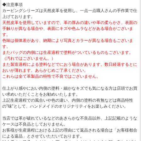
◆注意事項
カービングシリーズは天然皮革を使用し、一点一点職人さんの手作業で仕
上げております。
天然皮革を使用していますので、革の厚みの違いや革の柔らかさ、表面の
手触りが異なる場合や、表面にキズや色ムラなどがある場合がございま
す。
色味は個体差があり、納期により写真とカラーが異なる場合もございま
す。
またバッグの内側には生産過程で塗料がついているものもございます。
（汚れではございません。）
また製造過程による塗料などでにおう場合があります。数日経過するとに
おいが薄れます。あらかじめご了承ください。
これらは全て革製品の特性で不良ではございません。
仕上がり感やにおい内側の塗料・細かなキズでも気になる方は店頭でお買
い求めいただくことをお勧めいたします。
上記生産過程での風合いや色の違い、内側の塗料の有無などは商品特性
の"味"として、ハンドメイドのオリジナリティをお楽しみください。
当店では革が破れているなどのあきらかな不良品以外、上記記載のような
ケースは不良品としておりません。
お客様が生産過程における上記の理由にて返品される場合は「お客様都合
による返品」とさせていただいております。