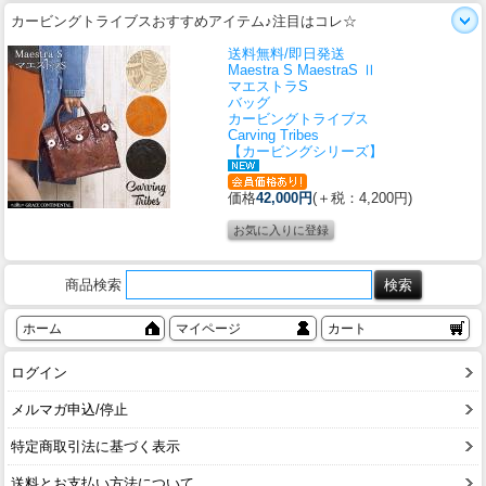
カービングトライブスおすすめアイテム♪注目はコレ☆
送料無料/即日発送
Maestra S MaestraS Ⅱ
マエストラS
バッグ
カービングトライブス
Carving Tribes
【カービングシリーズ】
価格
42,000円
(＋税：4,200円)
商品検索
ホーム
マイページ
カート
ログイン
メルマガ申込/停止
特定商取引法に基づく表示
送料とお支払い方法について