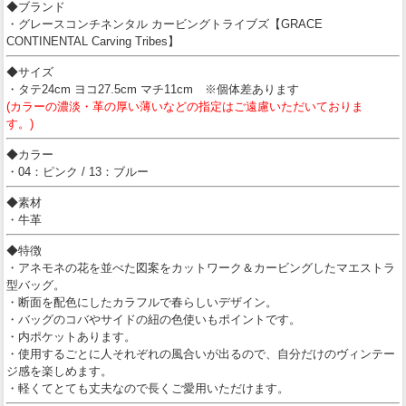
◆ブランド
・グレースコンチネンタル カービングトライブズ【GRACE
CONTINENTAL Carving Tribes】
◆サイズ
・タテ24cm ヨコ27.5cm マチ11cm ※個体差あります
(カラーの濃淡・革の厚い薄いなどの指定はご遠慮いただいておりま
す。)
◆カラー
・04：ピンク / 13：ブルー
◆素材
・牛革
◆特徴
・アネモネの花を並べた図案をカットワーク＆カービングしたマエストラ
型バッグ。
・断面を配色にしたカラフルで春らしいデザイン。
・バッグのコバやサイドの紐の色使いもポイントです。
・内ポケットあります。
・使用するごとに人それぞれの風合いが出るので、自分だけのヴィンテー
ジ感を楽しめます。
・軽くてとても丈夫なので長くご愛用いただけます。