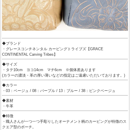
◆ブランド
・グレースコンチネンタル カービングトライブズ【GRACE
CONTINENTAL Carving Tribes】
◆サイズ
・タテ10cm ヨコ14cm マチ6cm ※個体差あります
(カラーの濃淡・革の厚い薄いなどの指定はご遠慮いただいております。)
◆カラー
・03：ベージュ / 08：パープル / 13：ブルー / 38：ピンクベージュ
◆素材
・牛革
◆特徴
・職人さんが一つ一つ手彫りしたオーナメント柄のカービングが特徴のス
クエア型のポーチ。