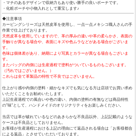
・マチのあるデザインで収納力もあり使い勝手の良いポーチです。
・化粧ポーチや小物入れとして重宝します♪
◆注意事項
カービングシリーズは天然皮革を使用し、一点一点メキシコ職人さんの手
作業で仕上げております。
天然皮革を使用していますので、革の厚みの違いや革の柔らかさ、表面の
手触りが異なる場合や、表面にキズや色ムラなどがある場合がございま
す。
色味は個体差があり、納期により写真とカラーが異なる場合もございま
す。
またバッグの内側には生産過程で塗料がついているものもございます。
（汚れではございません。）
これらは全て革製品の特性で不良ではございません。
仕上がり感や内側の塗料・細かなキズでも気になる方は店頭でお買い求め
いただくことをお勧めいたします。
上記生産過程での風合いや色の違い、内側の塗料の有無などは商品特性
の"味"として、ハンドメイドのオリジナリティをお楽しみください。
当店では革が破れているなどのあきらかな不良品以外、上記記載のような
ケースは不良品としておりません。
お客様が生産過程における上記の理由にて返品される場合は「お客様都合
による返品」とさせていただいております。