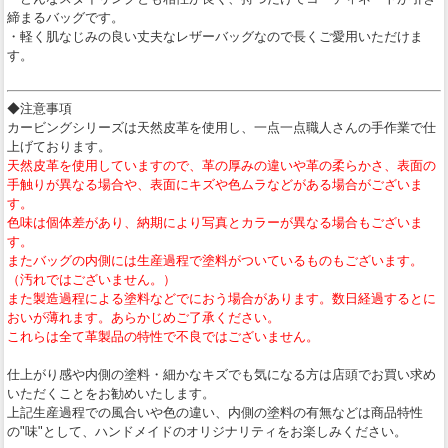
締まるバッグです。
・軽く肌なじみの良い丈夫なレザーバッグなので長くご愛用いただけま
す。
◆注意事項
カービングシリーズは天然皮革を使用し、一点一点職人さんの手作業で仕
上げております。
天然皮革を使用していますので、革の厚みの違いや革の柔らかさ、表面の
手触りが異なる場合や、表面にキズや色ムラなどがある場合がございま
す。
色味は個体差があり、納期により写真とカラーが異なる場合もございま
す。
またバッグの内側には生産過程で塗料がついているものもございます。
（汚れではございません。）
また製造過程による塗料などでにおう場合があります。数日経過するとに
おいが薄れます。あらかじめご了承ください。
これらは全て革製品の特性で不良ではございません。
仕上がり感や内側の塗料・細かなキズでも気になる方は店頭でお買い求め
いただくことをお勧めいたします。
上記生産過程での風合いや色の違い、内側の塗料の有無などは商品特性
の"味"として、ハンドメイドのオリジナリティをお楽しみください。