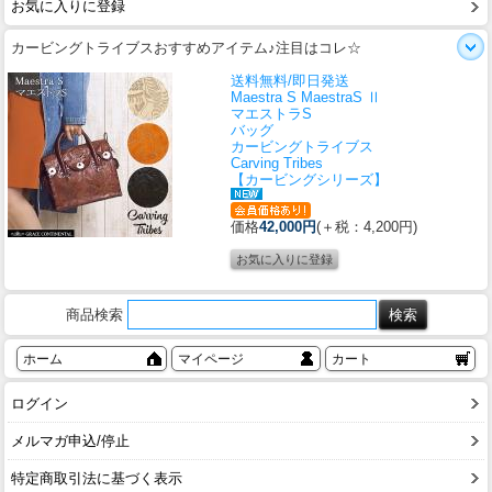
お気に入りに登録
カービングトライブスおすすめアイテム♪注目はコレ☆
送料無料/即日発送
Maestra S MaestraS Ⅱ
マエストラS
バッグ
カービングトライブス
Carving Tribes
【カービングシリーズ】
価格
42,000円
(＋税：4,200円)
商品検索
ホーム
マイページ
カート
ログイン
メルマガ申込/停止
特定商取引法に基づく表示