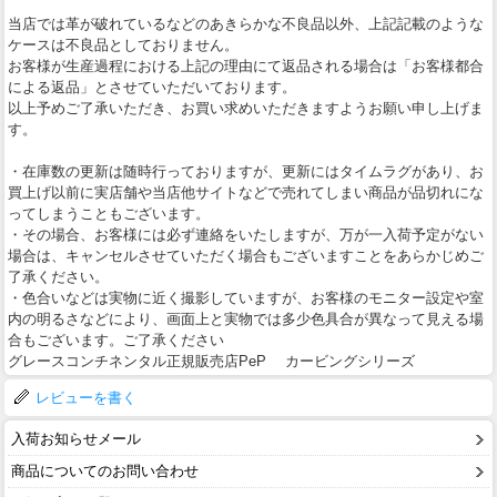
当店では革が破れているなどのあきらかな不良品以外、上記記載のような
ケースは不良品としておりません。
お客様が生産過程における上記の理由にて返品される場合は「お客様都合
による返品」とさせていただいております。
以上予めご了承いただき、お買い求めいただきますようお願い申し上げま
す。
・在庫数の更新は随時行っておりますが、更新にはタイムラグがあり、お
買上げ以前に実店舗や当店他サイトなどで売れてしまい商品が品切れにな
ってしまうこともございます。
・その場合、お客様には必ず連絡をいたしますが、万が一入荷予定がない
場合は、キャンセルさせていただく場合もございますことをあらかじめご
了承ください。
・色合いなどは実物に近く撮影していますが、お客様のモニター設定や室
内の明るさなどにより、画面上と実物では多少色具合が異なって見える場
合もございます。ご了承ください
グレースコンチネンタル正規販売店PeP カービングシリーズ
レビューを書く
入荷お知らせメール
商品についてのお問い合わせ