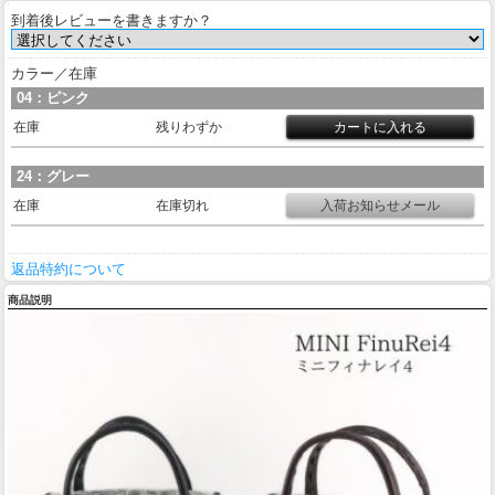
到着後レビューを書きますか？
カラー／在庫
04：ピンク
在庫
残りわずか
24：グレー
在庫
在庫切れ
返品特約について
商品説明