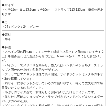
◆サイズ
・タテ18cm ヨコ23.5cm マチ10cm ストラップ113-123cm ※個体差あ
ります
◆カラー
・04：ピンク / 24：グレー
◆素材
・牛革
◆特徴
・スペイン語のFinura（フィヌーラ：繊細さ上品さ）とReina（レイナ：女
王）を組み合わせた造語から名づけた、Maestraをベースにした新型バッ
グ。
・バイカラーでメリハリを効かせ、墨入れはハンドルやショルダーストラ
ップと同色の仕上げで印象的なデザイン。
・フラップはマグネット仕様で楽々開閉。サイドポケットはメタルのネオ
バ釦を採用しています。
・両サイドにポケットが付いているので使いやすく、軽くて丈夫なので毎
日使いたくなるのもポイント。
・小ぶりのサイズ感で、女性らしくお持ちいただけるアイテムです。
・取り外し可能なショルダーストラップ付きでハンドバッグ＆ショルダー
バッグの2way仕様。
・どんなスタイリングとも相性が良く、持つだけでコーディネートが引き