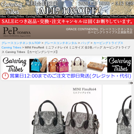
GRACE CONTINENTAL グレースコンチネンタル
カービングトライブス正規販売店
グレースコンチネンタルTOP
>
グレースコンチネンタル
>
バッグ
>
カービングトライブス
Carving Tribes
> MINI FinuRei4 ミニフィナレイ4 ミニサイズ 全2色 バッグ カービングトライブ
ス Carving Tribes 【カービングシリーズ】