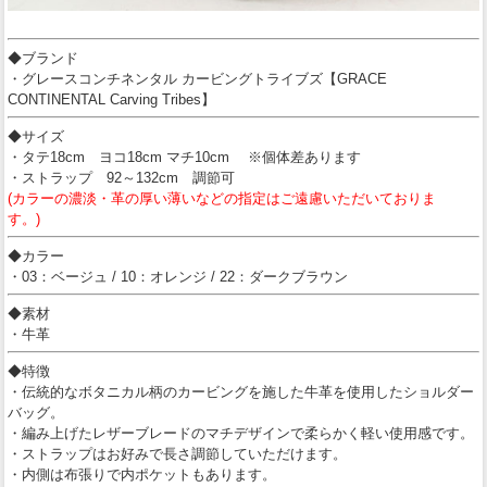
◆ブランド
・グレースコンチネンタル カービングトライブズ【GRACE
CONTINENTAL Carving Tribes】
◆サイズ
・タテ18cm ヨコ18cm マチ10cm ※個体差あります
・ストラップ 92～132cm 調節可
(カラーの濃淡・革の厚い薄いなどの指定はご遠慮いただいておりま
す。)
◆カラー
・03：ベージュ / 10：オレンジ / 22：ダークブラウン
◆素材
・牛革
◆特徴
・伝統的なボタニカル柄のカービングを施した牛革を使用したショルダー
バッグ。
・編み上げたレザーブレードのマチデザインで柔らかく軽い使用感です。
・ストラップはお好みで長さ調節していただけます。
・内側は布張りで内ポケットもあります。