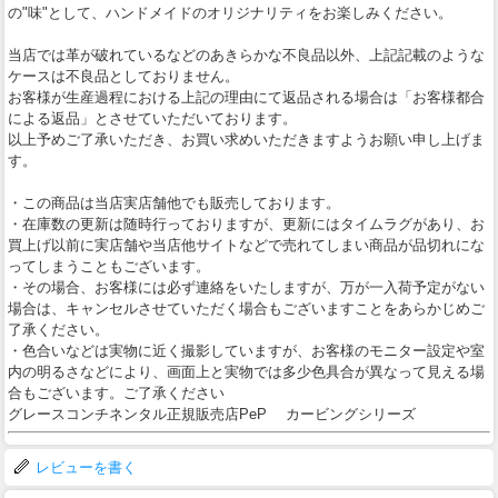
の"味"として、ハンドメイドのオリジナリティをお楽しみください。
当店では革が破れているなどのあきらかな不良品以外、上記記載のような
ケースは不良品としておりません。
お客様が生産過程における上記の理由にて返品される場合は「お客様都合
による返品」とさせていただいております。
以上予めご了承いただき、お買い求めいただきますようお願い申し上げま
す。
・この商品は当店実店舗他でも販売しております。
・在庫数の更新は随時行っておりますが、更新にはタイムラグがあり、お
買上げ以前に実店舗や当店他サイトなどで売れてしまい商品が品切れにな
ってしまうこともございます。
・その場合、お客様には必ず連絡をいたしますが、万が一入荷予定がない
場合は、キャンセルさせていただく場合もございますことをあらかじめご
了承ください。
・色合いなどは実物に近く撮影していますが、お客様のモニター設定や室
内の明るさなどにより、画面上と実物では多少色具合が異なって見える場
合もございます。ご了承ください
グレースコンチネンタル正規販売店PeP カービングシリーズ
レビューを書く