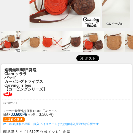
送料無料/即日発送
Clara クララ
バッグ
カービングトライブス
Carving Tribes
【カービングシリーズ】
49382501
メーカー希望小売価格42,000円のところ
価格
33,600円
(＋税：3,360円)
WEB会員価格の閲覧・購入にはログインまたは無料会員登録が必要です
商品購入で【1,512円分ポイント】進呈