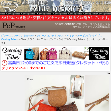
GRACE CONTINENTAL グレースコンチネンタル
カービングトライブス正規販売店
グレースコンチネンタルTOP
>
グレースコンチネンタル
>
バッグ
>
カービングトライブス
Carving Tribes
> Clara クララ バッグ カービングトライブスCarving Tribes 【カービングシリー
ズ】
クリアランスSALE★20%OFF