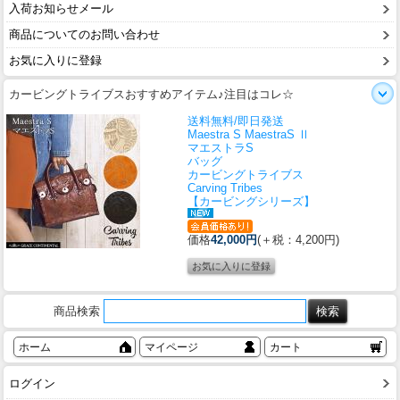
入荷お知らせメール
商品についてのお問い合わせ
お気に入りに登録
カービングトライブスおすすめアイテム♪注目はコレ☆
送料無料/即日発送
Maestra S MaestraS Ⅱ
マエストラS
バッグ
カービングトライブス
Carving Tribes
【カービングシリーズ】
価格
42,000円
(＋税：4,200円)
商品検索
ホーム
マイページ
カート
ログイン