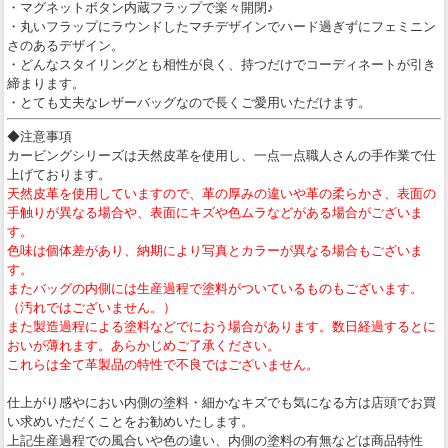
・マグネットボタン内蔵フラップで楽々開閉♪
・丸いフラップにラウンドしたマチデザインでハード過ぎずにフェミニン
さのあるデザイン。
・どんなスタイリングとも相性が良く、持つだけでコーディネートが引き
締まります。
・とても丈夫なレザーバッグなので長くご愛用いただけます。
◆注意事項
カービングシリーズは天然皮革を使用し、一点一点職人さんの手作業で仕
上げております。
天然皮革を使用していますので、革の厚みの違いや革の柔らかさ、表面の
手触りが異なる場合や、表面にキズや色ムラなどがある場合がございま
す。
色味は個体差があり、納期により写真とカラーが異なる場合もございま
す。
またバッグの内側には生産過程で塗料がついているものもございます。
（汚れではございません。）
また製造過程による塗料などでにおう場合があります。数日経過するとに
おいが薄れます。あらかじめご了承ください。
これらは全て革製品の特性で不良ではございません。
仕上がり感やにおい内側の塗料・細かなキズでも気になる方は店頭でお買
い求めいただくことをお勧めいたします。
上記生産過程での風合いや色の違い、内側の塗料の有無などは商品特性